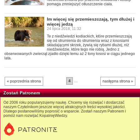
pomaga zmniejszyć otłuszczenie ciała.
Im więcej się przemieszczają, tym dłużej i
więcej jedzą
24 lipca 2018, 11:32
Te z niedźwiedzi kodiackich, które przemieszczają
się od strumienia do strumienia wraz z łososiami
składającymi skrzek, żywią się rybami dłużej, niż
niedźwiedzie, które tego nie robią. Jedno z
obserwowanych zwierząt zjadło dzięki temu aż 2 tony łososi w ciągu jednego
lata.
4
…
« poprzednia strona
następna strona »
Zostań Patronem
Od 2006 roku popularyzujemy naukę. Chcemy się rozwijać i dostarczać
naszym Czytelnikom jeszcze więcej atrakcyjnych treści wysokiej jakości.
Dlatego postanowiliśmy poprosić o wsparcie. Zostań naszym Patronem i
pomóż nam rozwijać KopalnięWiedzy.