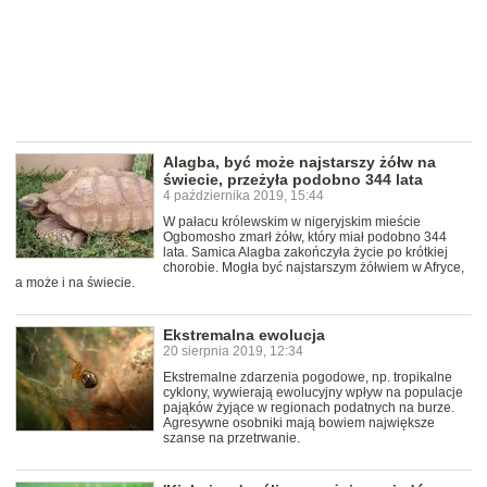
Alagba, być może najstarszy żółw na
świecie, przeżyła podobno 344 lata
4 października 2019, 15:44
W pałacu królewskim w nigeryjskim mieście
Ogbomosho zmarł żółw, który miał podobno 344
lata. Samica Alagba zakończyła życie po krótkiej
chorobie. Mogła być najstarszym żółwiem w Afryce,
a może i na świecie.
Ekstremalna ewolucja
20 sierpnia 2019, 12:34
Ekstremalne zdarzenia pogodowe, np. tropikalne
cyklony, wywierają ewolucyjny wpływ na populacje
pająków żyjące w regionach podatnych na burze.
Agresywne osobniki mają bowiem największe
szanse na przetrwanie.