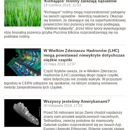
'Kichające' rośliny zarażają sąsiadów
19 czerwca 2019, 11:03
"Kichające" rośliny mogą rozprzestrzeniać patogeny
na swoich sąsiadów - twierdzą naukowcy. Okazuje
się bowiem, że zlewające się na superhydrofobowej
powierzchni liści pszenicy krople rosy podlegają
"efektowi katapulty", przez który spory wywołującego
rdzę brunatną pszenicy grzyba Puccinia triticina rozprzestrzeniają się na
pobliskie rośliny.
W Wielkim Zderzaczu Hadronów (LHC)
mogą powstawać niewykryte dotychczas
ciężkie cząstki
23 maja 2019, 12:07
Część fizyków uważa, że w Wielkim Zderzaczu
Hadronów (LHC) powstają długo żyjące cząstki,
które dotychczas nie zostały wykryte. W przyszłym
tygodniu w CERN odbędzie się spotkanie, na którym zostaną omówione
metody zarejestrowania tych cząstek.
Wszyscy jesteśmy Amerykanami?
30 listopada 2018, 17:02
Przed 56 milionami lat po Ziemi chodził najstarszy
znany nam przodek współczesnych naczelnych,
Teilhardina, zwierzę podobne do marmozety.
Gatunek szybko rozprzestrzenił się po lasach Azji,
Europy i Ameryki Północnej. Równie szeroki zasięg