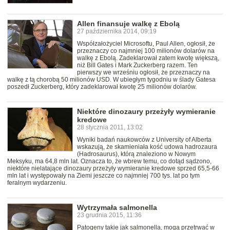
Allen finansuje walkę z Ebolą
27 października 2014, 09:19
Współzałożyciel Microsoftu, Paul Allen, ogłosił, że
przeznaczy co najmniej 100 milionów dolarów na
walkę z Ebolą. Zadeklarował zatem kwotę większą,
niż Bill Gates i Mark Zuckerberg razem. Ten
pierwszy we wrześniu ogłosił, że przeznaczy na
walkę z tą chorobą 50 milionów USD. W ubiegłym tygodniu w ślady Gatesa
poszedł Zuckerberg, który zadeklarował kwotę 25 milionów dolarów.
Niektóre dinozaury przeżyły wymieranie
kredowe
28 stycznia 2011, 13:02
Wyniki badań naukowców z University of Alberta
wskazują, że skamieniała kość udowa hadrozaura
(Hadrosaurus), którą znaleziono w Nowym
Meksyku, ma 64,8 mln lat. Oznacza to, że wbrew temu, co dotąd sądzono,
niektóre nielatające dinozaury przeżyły wymieranie kredowe sprzed 65,5-66
mln lat i występowały na Ziemi jeszcze co najmniej 700 tys. lat po tym
feralnym wydarzeniu.
Wytrzymała salmonella
23 grudnia 2015, 11:36
Patogeny takie jak salmonella, mogą przetrwać w