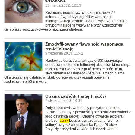
wzrokowe
13 marca 2012, 12:13
Rezonans magnetyczny oczu i mózgów 27
astronautów, którzy spędzili w warunkach
mikrograwitacji średnio 108 dni, wykazał anomalie
przypominające te widywane przy wzmożonym
ciśnieniu śródczaszkowym o nieznanej etiologii.
Zmodyfikowany flawonoid wspomaga
remielinizację
9 września 2019, 11:42
Naukowcy opracowali związek (S3) sprzyjający
odbudowie osłonki mielinowej aksonów, która ulega
uszkodzeniu w przebiegu różnych chorób, m.in.
stwardnienia rozsianego (SR). Na łamach pisma
Glia ukazał się ostatnio artykuł, którego autorzy opisali pomyślne
zastosowanie S3 u myszy.
Obama zawiódł Partię Piratów
7 stycznia 2009, 13:04
Dotychczasowi zwolennicy prezydenta-elekta
Baracka Obamy z pewnością nie będą zadowoleni z
jego ostatnich decyzji. Obamę otwarcie popierał
profesor
Larry
Lessig, gwiazda ruchu "wolnej
kultury", czy też amerykańska Partia Piratów.
Przyszły prezydent zawiódł ich oczekiwania.