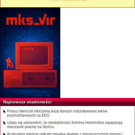
Najnowsze wiadomości
Polacy stworzyli olbrzymią bazę danych oddziaływania leków
psychotropowych na EEG
Udało się udowodnić, że niestabilności Kelvina-Helmholtza napędzają
mieszanie plazmy na Słońcu
W etruskim mieście odkryto rytualną studnię z nienaruszonymi darami i