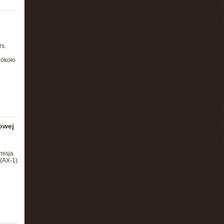
rs.
 około
owej
misja
(AX-1)