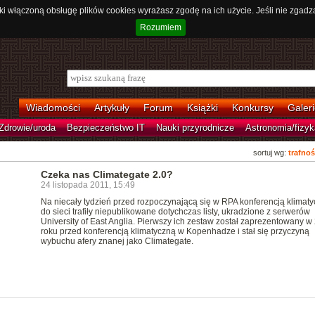
ki włączoną obsługę plików cookies wyrażasz zgodę na ich użycie. Jeśli nie zgadz
Rozumiem
Wiadomości
Artykuły
Forum
Książki
Konkursy
Galeri
Zdrowie/uroda
Bezpieczeństwo IT
Nauki przyrodnicze
Astronomia/fizyk
sortuj wg:
trafnoś
Czeka nas Climategate 2.0?
24 listopada 2011, 15:49
Na niecały tydzień przed rozpoczynającą się w RPA konferencją klimat
do sieci trafiły niepublikowane dotychczas listy, ukradzione z serwerów
University of East Anglia. Pierwszy ich zestaw został zaprezentowany w
roku przed konferencją klimatyczną w Kopenhadze i stał się przyczyną
wybuchu afery znanej jako Climategate.