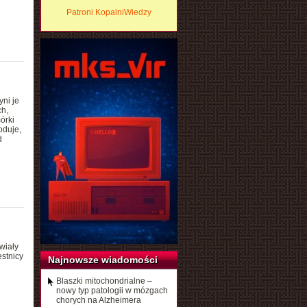
Patroni KopalniWiedzy
ni je
h,
órki
oduje,
d
wiały
stnicy
Najnowsze wiadomości
Blaszki mitochondrialne –
nowy typ patologii w mózgach
chorych na Alzheimera