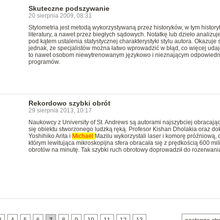
Skuteczne podszywanie
20 sierpnia 2009, 08:31
Stylometria jest metodą wykorzystywaną przez historyków, w tym histor
literatury, a nawet przez biegłych sądowych. Notatkę lub dzieło analizuje
pod kątem ustalenia statystycznej charakterystyki stylu autora. Okazuje 
jednak, że specjalistów można łatwo wprowadzić w błąd, co więcej udaj
to nawet osobom niewytrenowanym językowo i nieznającym odpowiedn
programów.
Rekordowo szybki obrót
29 sierpnia 2013, 10:17
Naukowcy z University of St. Andrews są autorami najszybciej obracają
się obiektu stworzonego ludzką ręką. Profesor Kishan Dholakia oraz do
Yoshihiko Arita i
Michael
Mazilu wykorzystali laser i komorę próźniową, 
którym lewitująca mikroskopijna sfera obracała się z prędkością 600 mi
obrotów na minutę. Tak szybki ruch obrotowy doprowadził do rozerwania
3
4
5
6
7
8
9
10
11
12
13
…