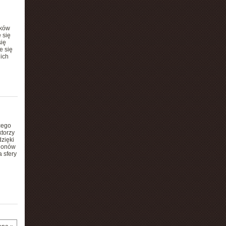
yków
 się
się
e się
ich
cego
ktorzy
dzięki
lionów
 sfery