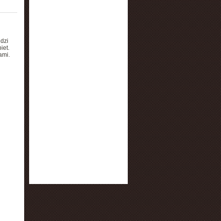
dzi
iet.
ami.