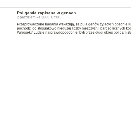
Poligamia zapisana w genach
2 października 2008, 07:00
Przeprowadzone badania wskazują, że pula genów żyjących obecnie lu
pochodzi od stosunkowo niedużej liczby mężczyzn i bardzo licznych kob
Wniosek? Ludzie najprawdopodobniej byli przez długi okres poligamist