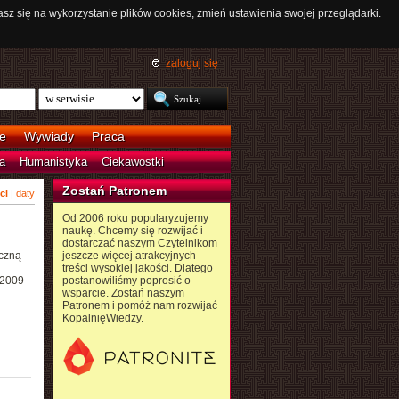
asz się na wykorzystanie plików cookies, zmień ustawienia swojej przeglądarki.
zaloguj się
e
Wywiady
Praca
a
Humanistyka
Ciekawostki
Zostań Patronem
ci
|
daty
Od 2006 roku popularyzujemy
naukę. Chcemy się rozwijać i
dostarczać naszym Czytelnikom
yczną
jeszcze więcej atrakcyjnych
treści wysokiej jakości. Dlatego
 2009
postanowiliśmy poprosić o
wsparcie. Zostań naszym
Patronem i pomóż nam rozwijać
KopalnięWiedzy.