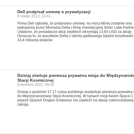
Dell podpisał umowę o prywatyzacji
6 lutego 2013, 14:41
Firma Dell ogłosiła, że podpisano umowę, na mocy której zostanie ona
wykupiona przez Michaela Della i firmę inwestycyjną Silver Lake Partne
Ustalono, że posiadacze akcji zwykłych otrzymają 13,65 USD za akcję.
Oznacza to, że wycofanie Della z obrotu giełdowego będzie kosztowało
24,4 miliarda dolarów
Dzisiaj startuje pierwsza prywatna misja do Międzynarod
Stacji Kosmicznej
8 kwietnia 2022, 09:35
Dzisiaj o godzinie 17:17 czasu polskiego wystartuje pierwsza prywatna 
do Międzynarodowej Stacji Kosmicznej. W ramach misji Axiom Space-1 
pojazd SpaceX Dragon Endavour ma zawieźć na stację czteroosobową
załogę.