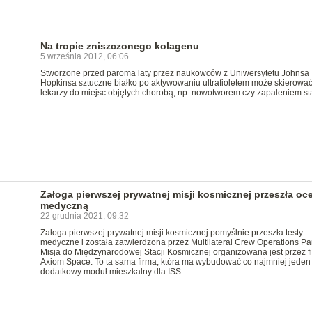
Na tropie zniszczonego kolagenu
5 września 2012, 06:06
Stworzone przed paroma laty przez naukowców z Uniwersytetu Johnsa
Hopkinsa sztuczne białko po aktywowaniu ultrafioletem może skierowa
lekarzy do miejsc objętych chorobą, np. nowotworem czy zapaleniem s
Załoga pierwszej prywatnej misji kosmicznej przeszła oc
medyczną
22 grudnia 2021, 09:32
Załoga pierwszej prywatnej misji kosmicznej pomyślnie przeszła testy
medyczne i została zatwierdzona przez Multilateral Crew Operations Pa
Misja do Międzynarodowej Stacji Kosmicznej organizowana jest przez f
Axiom Space. To ta sama firma, która ma wybudować co najmniej jeden
dodatkowy moduł mieszkalny dla ISS.