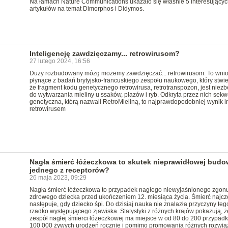
Na łamach Nature Communications ukazało się właśnie 5 interesującyc
artykułów na temat Dimorphos i Didymos.
Inteligencję zawdzięczamy... retrowirusom?
27 lutego 2024, 16:56
Duży rozbudowany mózg możemy zawdzięczać... retrowirusom. To wnio
płynące z badań brytyjsko-francuskiego zespołu naukowego, który stwier
że fragment kodu genetycznego retrowirusa, retrotranspozon, jest niez
do wytwarzania mieliny u ssaków, płazów i ryb. Odkryta przez nich sek
genetyczna, którą nazwali RetroMieliną, to najprawdopodobniej wynik in
retrowirusem
Nagła śmierć łóżeczkowa to skutek nieprawidłowej budo
jednego z receptorów?
26 maja 2023, 09:29
Nagła śmierć łóżeczkowa to przypadek nagłego niewyjaśnionego zgon
zdrowego dziecka przed ukończeniem 12. miesiąca życia. Śmierć najcz
następuje, gdy dziecko śpi. Do dzisiaj nauka nie znalazła przyczyny teg
rzadko występującego zjawiska. Statystyki z różnych krajów pokazują, ż
zespół nagłej śmierci łóżeczkowej ma miejsce w od 80 do 200 przypad
100 000 żywych urodzeń rocznie i pomimo promowania różnych rozwią