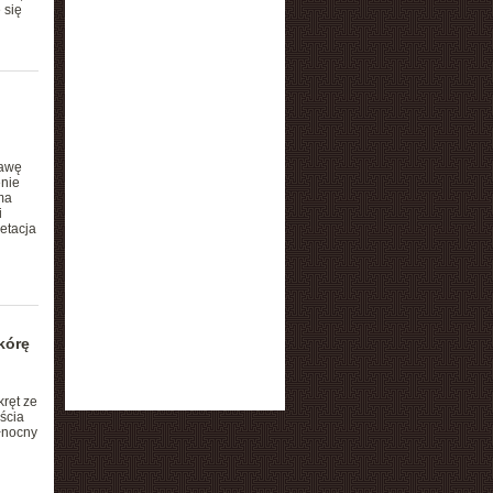
 się
tawę
enie
ma
i
etacja
kórę
ręt ze
ścia
łnocny