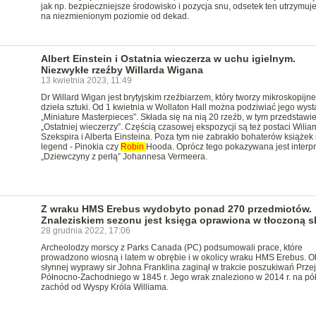
jak np. bezpieczniejsze środowisko i pozycja snu, odsetek ten utrzymuje
na niezmienionym poziomie od dekad.
Albert Einstein i Ostatnia wieczerza w uchu igielnym.
Niezwykłe rzeźby Willarda Wigana
13 kwietnia 2023, 11:49
Dr Willard Wigan jest brytyjskim rzeźbiarzem, który tworzy mikroskopijne
dzieła sztuki. Od 1 kwietnia w Wollaton Hall można podziwiać jego wys
„Miniature Masterpieces”. Składa się na nią 20 rzeźb, w tym przedstawi
„Ostatniej wieczerzy”. Częścią czasowej ekspozycji są też postaci Wilia
Szekspira i Alberta Einsteina. Poza tym nie zabrakło bohaterów książek 
legend - Pinokia czy
Robin
Hooda. Oprócz tego pokazywana jest interpr
„Dziewczyny z perłą” Johannesa Vermeera.
Z wraku HMS Erebus wydobyto ponad 270 przedmiotów.
Znaleziskiem sezonu jest księga oprawiona w tłoczoną s
28 grudnia 2022, 17:06
Archeolodzy morscy z Parks Canada (PC) podsumowali prace, które
prowadzono wiosną i latem w obrębie i w okolicy wraku HMS Erebus. Ok
słynnej wyprawy sir Johna Franklina zaginął w trakcie poszukiwań Przej
Północno-Zachodniego w 1845 r. Jego wrak znaleziono w 2014 r. na pó
zachód od Wyspy Króla Williama.