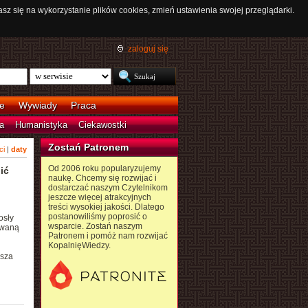
asz się na wykorzystanie plików cookies, zmień ustawienia swojej przeglądarki.
zaloguj się
e
Wywiady
Praca
a
Humanistyka
Ciekawostki
Zostań Patronem
ci
|
daty
Od 2006 roku popularyzujemy
ić
naukę. Chcemy się rozwijać i
dostarczać naszym Czytelnikom
jeszcze więcej atrakcyjnych
treści wysokiej jakości. Dlatego
postanowiliśmy poprosić o
osły
wsparcie. Zostań naszym
howaną
Patronem i pomóż nam rozwijać
KopalnięWiedzy.
usza