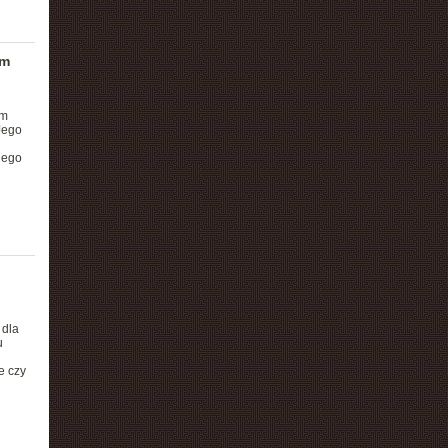
ym
em
Jego
iego
 dla
u
e czy