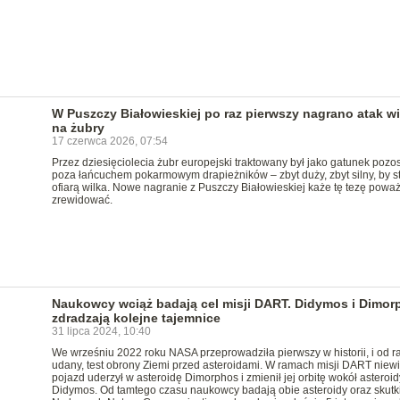
W Puszczy Białowieskiej po raz pierwszy nagrano atak w
na żubry
17 czerwca 2026, 07:54
Przez dziesięciolecia żubr europejski traktowany był jako gatunek pozo
poza łańcuchem pokarmowym drapieżników – zbyt duży, zbyt silny, by st
ofiarą wilka. Nowe nagranie z Puszczy Białowieskiej każe tę tezę powa
zrewidować.
Naukowcy wciąż badają cel misji DART. Didymos i Dimor
zdradzają kolejne tajemnice
31 lipca 2024, 10:40
We wrześniu 2022 roku NASA przeprowadziła pierwszy w historii, i od r
udany, test obrony Ziemi przed asteroidami. W ramach misji DART niewi
pojazd uderzył w asteroidę Dimorphos i zmienił jej orbitę wokół asteroid
Didymos. Od tamtego czasu naukowcy badają obie asteroidy oraz skutki 