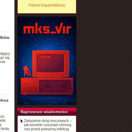
Patroni KopalniWiedzy
ilków
stający
ać się
żnie
phos
Najnowsze wiadomości
azu
elki
Zakażenie dróg moczowych –
y
jak komórki czuciowe chronią
testu.
nas przed poważną infekcją