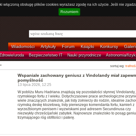
ki włączoną obsługę plików cookies wyrażasz zgodę na ich użycie. Jeśli nie zgadz
Rozumiem
Wiadomości
Artykuły
Forum
Książki
Konkursy
Galeri
Zdrowie/uroda
Bezpieczeństwo IT
Nauki przyrodnicze
Astronomia/fizyk
"
sortuj wg:
trafnoś
Wspaniale zachowany geniusz z Vindolandy miał zapewn
pomyślność
13 lipca 2026, 12:25
W pobliżu Muru Hadriana znajdują się pozostałości słynnej Vindolandy,
rzymskiego fortu z I wieku. Dotychczasowe prace archeologiczne przyni
wiele znaczących znalezisk, jak listy żołnierzy do rodzin, idealnie zac
rzymską deskę klozetową, listy pierwszego komendanta fortu, kamień z
wyrzeźbionym penisem i wyzwiskami pod adresem Secundinusa czy
niezwykły chrześcijański zabytek. Najnowsze znalezisko to posąg geni
trzymającego róg obfitości i paterę.