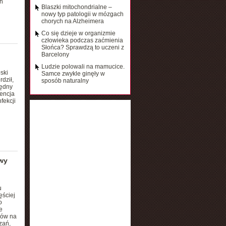
h
Blaszki mitochondrialne –
nowy typ patologii w mózgach
chorych na Alzheimera
Co się dzieje w organizmie
człowieka podczas zaćmienia
Słońca? Sprawdzą to uczeni z
Barcelony
Ludzie polowali na mamucice.
ski
Samce zwykle ginęły w
dził,
sposób naturalny
będny
wencja
fekcji
wy
u
ęściej
o
e
ków na
zań,