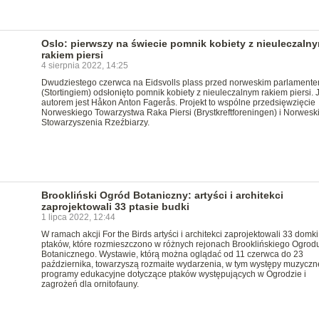
Oslo: pierwszy na świecie pomnik kobiety z nieuleczaln
rakiem piersi
4 sierpnia 2022, 14:25
Dwudziestego czerwca na Eidsvolls plass przed norweskim parlament
(Stortingiem) odsłonięto pomnik kobiety z nieuleczalnym rakiem piersi. 
autorem jest Håkon Anton Fagerås. Projekt to wspólne przedsięwzięcie
Norweskiego Towarzystwa Raka Piersi (Brystkreftforeningen) i Norwesk
Stowarzyszenia Rzeźbiarzy.
Brookliński Ogród Botaniczny: artyści i architekci
zaprojektowali 33 ptasie budki
1 lipca 2022, 12:44
W ramach akcji For the Birds artyści i architekci zaprojektowali 33 domki
ptaków, które rozmieszczono w różnych rejonach Brooklińskiego Ogrod
Botanicznego. Wystawie, którą można oglądać od 11 czerwca do 23
października, towarzyszą rozmaite wydarzenia, w tym występy muzyczn
programy edukacyjne dotyczące ptaków występujących w Ogrodzie i
zagrożeń dla ornitofauny.