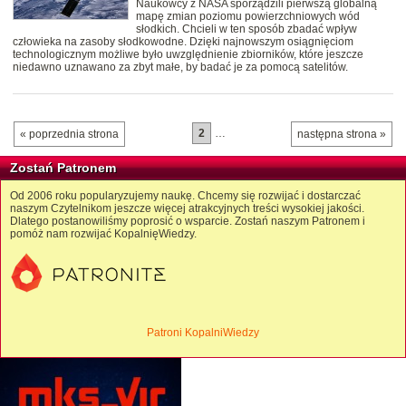
Naukowcy z NASA sporządzili pierwszą globalną
mapę zmian poziomu powierzchniowych wód
słodkich. Chcieli w ten sposób zbadać wpływ
człowieka na zasoby słodkowodne. Dzięki najnowszym osiągnięciom
technologicznym możliwe było uwzględnienie zbiorników, które jeszcze
niedawno uznawano za zbyt małe, by badać je za pomocą satelitów.
2
…
« poprzednia strona
następna strona »
Zostań Patronem
Od 2006 roku popularyzujemy naukę. Chcemy się rozwijać i dostarczać
naszym Czytelnikom jeszcze więcej atrakcyjnych treści wysokiej jakości.
Dlatego postanowiliśmy poprosić o wsparcie. Zostań naszym Patronem i
pomóż nam rozwijać KopalnięWiedzy.
Patroni KopalniWiedzy