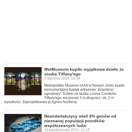
MetMuseum kupiło wyjątkowe dzieło ze
studia Tiffany'ego
3 stycznia 2024, 18:39
Metropolitan Museum of Art w Nowym Jorku kupiło
monumentalny tryptyk witrażowy „Krajobraz
ogrodowy". Dzieło ze studia Louisa Comforta
Tiffany'ego ma ponad 3 m długości i ok. 2 m
wysokości. Zaprojektowała je Agnes Northrop.
Neandertalczycy mieli 6% genów od
nieznanej populacji przodków
współczesnych ludzi
18 października 2023, 12:15