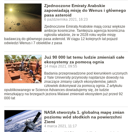
Zjednoczone Emiraty Arabskie
zapowiadają misję do Wenus i głównego
pasa asteroid
6 października 2021, 16:23
Zjednoczone Emiraty Arabskie mają coraz większe
ambicje kosmiczne. Tamtejsza agencja kosmiczna
ogłosiła właśnie, że w 2028 roku wyśle misję
badawczą do głównego pasa asteroid. W ciągu 12 kolejnych lat pojazd
odwiedzi Wenus i 7 obiektów z pasa
Już 90 000 lat temu ludzie zmieniali całe
ekosystemy za pomocą ognia
14 maja 2021, 09:55
Badania przeprowadzone pod kierunkiem uczonych
z Yale University przyniosły najstarsze dowody na
znaczące zmiany całych ekosystemów, jakich
człowiek dokonywał za pomocą ognia. Z artykułu
opublikowanego w Science Advances dowiadujemy się, że ludzie
mieszkający na brzegach jeziora Malawi zmieniali ekosystem już przed 92
000 lat
NASA stworzyła 1. globalną mapę zmian
poziomu wód słodkich na powierzchni
Ziemi
4 marca 2021, 11:17