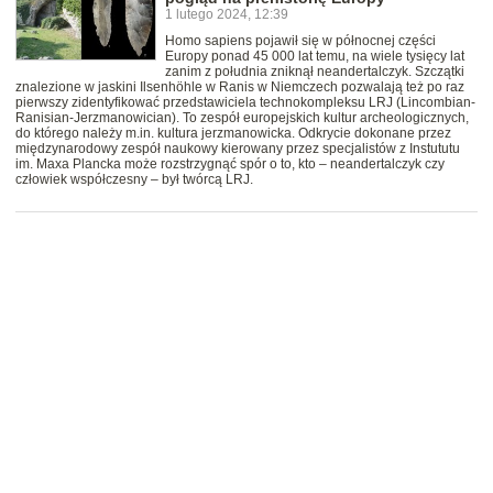
1 lutego 2024, 12:39
Homo sapiens pojawił się w północnej części
Europy ponad 45 000 lat temu, na wiele tysięcy lat
zanim z południa zniknął neandertalczyk. Szczątki
znalezione w jaskini Ilsenhöhle w Ranis w Niemczech pozwalają też po raz
pierwszy zidentyfikować przedstawiciela technokompleksu LRJ (Lincombian-
Ranisian-Jerzmanowician). To zespół europejskich kultur archeologicznych,
do którego należy m.in. kultura jerzmanowicka. Odkrycie dokonane przez
międzynarodowy zespół naukowy kierowany przez specjalistów z Instututu
im. Maxa Plancka może rozstrzygnąć spór o to, kto – neandertalczyk czy
człowiek współczesny – był twórcą LRJ.