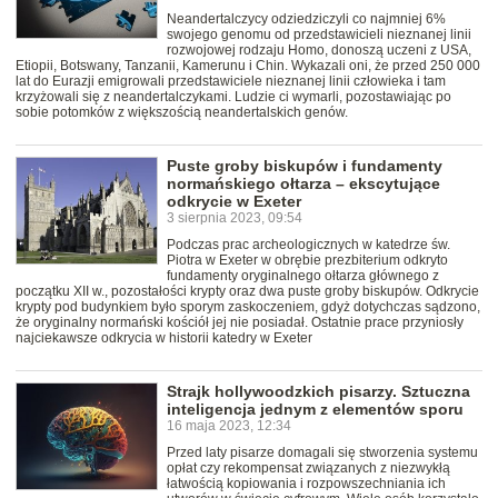
Neandertalczycy odziedziczyli co najmniej 6%
swojego genomu od przedstawicieli nieznanej linii
rozwojowej rodzaju Homo, donoszą uczeni z USA,
Etiopii, Botswany, Tanzanii, Kamerunu i Chin. Wykazali oni, że przed 250 000
lat do Eurazji emigrowali przedstawiciele nieznanej linii człowieka i tam
krzyżowali się z neandertalczykami. Ludzie ci wymarli, pozostawiając po
sobie potomków z większością neandertalskich genów.
Puste groby biskupów i fundamenty
normańskiego ołtarza – ekscytujące
odkrycie w Exeter
3 sierpnia 2023, 09:54
Podczas prac archeologicznych w katedrze św.
Piotra w Exeter w obrębie prezbiterium odkryto
fundamenty oryginalnego ołtarza głównego z
początku XII w., pozostałości krypty oraz dwa puste groby biskupów. Odkrycie
krypty pod budynkiem było sporym zaskoczeniem, gdyż dotychczas sądzono,
że oryginalny normański kościół jej nie posiadał. Ostatnie prace przyniosły
najciekawsze odkrycia w historii katedry w Exeter
Strajk hollywoodzkich pisarzy. Sztuczna
inteligencja jednym z elementów sporu
16 maja 2023, 12:34
Przed laty pisarze domagali się stworzenia systemu
opłat czy rekompensat związanych z niezwykłą
łatwością kopiowania i rozpowszechniania ich