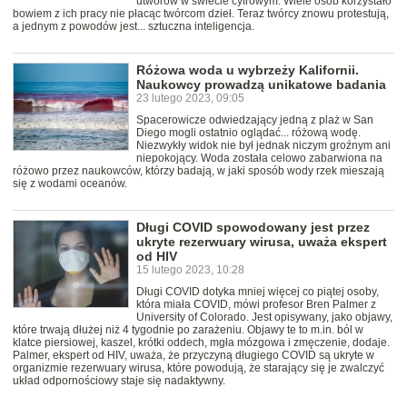
utworów w świecie cyfrowym. Wiele osób korzystało
bowiem z ich pracy nie płacąc twórcom dzieł. Teraz twórcy znowu protestują,
a jednym z powodów jest... sztuczna inteligencja.
Różowa woda u wybrzeży Kalifornii.
Naukowcy prowadzą unikatowe badania
23 lutego 2023, 09:05
Spacerowicze odwiedzający jedną z plaż w San
Diego mogli ostatnio oglądać... różową wodę.
Niezwykły widok nie był jednak niczym groźnym ani
niepokojący. Woda została celowo zabarwiona na
różowo przez naukowców, którzy badają, w jaki sposób wody rzek mieszają
się z wodami oceanów.
Długi COVID spowodowany jest przez
ukryte rezerwuary wirusa, uważa ekspert
od HIV
15 lutego 2023, 10:28
Długi COVID dotyka mniej więcej co piątej osoby,
która miała COVID, mówi profesor Bren Palmer z
University of Colorado. Jest opisywany, jako objawy,
które trwają dłużej niż 4 tygodnie po zarażeniu. Objawy te to m.in. ból w
klatce piersiowej, kaszel, krótki oddech, mgła mózgowa i zmęczenie, dodaje.
Palmer, ekspert od HIV, uważa, że przyczyną długiego COVID są ukryte w
organizmie rezerwuary wirusa, które powodują, że starający się je zwalczyć
układ odpornościowy staje się nadaktywny.