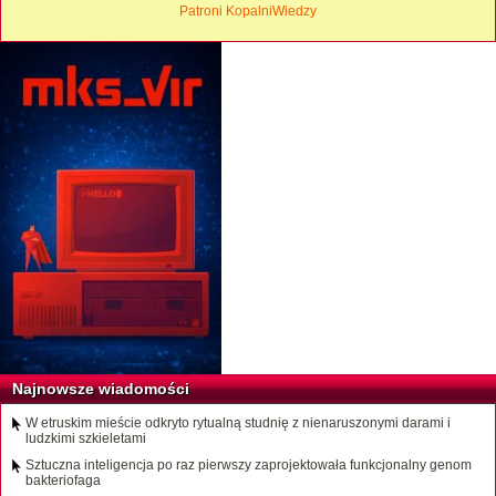
Patroni KopalniWiedzy
Najnowsze wiadomości
W etruskim mieście odkryto rytualną studnię z nienaruszonymi darami i
ludzkimi szkieletami
Sztuczna inteligencja po raz pierwszy zaprojektowała funkcjonalny genom
bakteriofaga