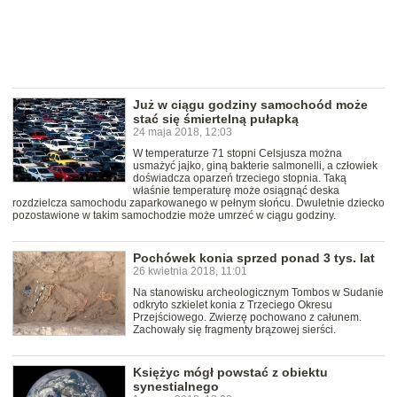
Już w ciągu godziny samochoód może
stać się śmiertelną pułapką
24 maja 2018, 12:03
W temperaturze 71 stopni Celsjusza można
usmażyć jajko, giną bakterie salmonelli, a człowiek
doświadcza oparzeń trzeciego stopnia. Taką
właśnie temperaturę może osiągnąć deska
rozdzielcza samochodu zaparkowanego w pełnym słońcu. Dwuletnie dziecko
pozostawione w takim samochodzie może umrzeć w ciągu godziny.
Pochówek konia sprzed ponad 3 tys. lat
26 kwietnia 2018, 11:01
Na stanowisku archeologicznym Tombos w Sudanie
odkryto szkielet konia z Trzeciego Okresu
Przejściowego. Zwierzę pochowano z całunem.
Zachowały się fragmenty brązowej sierści.
Księżyc mógł powstać z obiektu
synestialnego