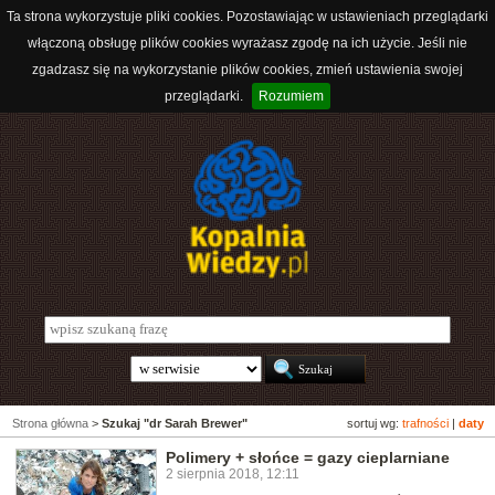
Ta strona wykorzystuje pliki cookies. Pozostawiając w ustawieniach przeglądarki
włączoną obsługę plików cookies wyrażasz zgodę na ich użycie. Jeśli nie
zgadzasz się na wykorzystanie plików cookies, zmień ustawienia swojej
przeglądarki.
Rozumiem
Strona główna
>
Szukaj "dr Sarah Brewer"
sortuj wg:
trafności
|
daty
Polimery + słońce = gazy cieplarniane
2 sierpnia 2018, 12:11