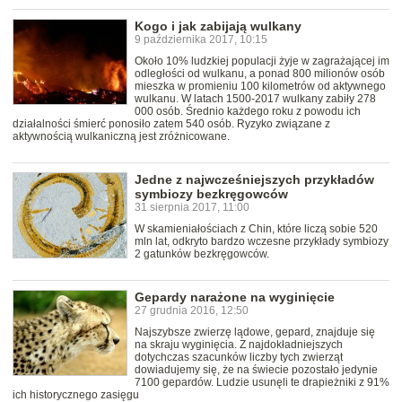
Kogo i jak zabijają wulkany
9 października 2017, 10:15
Około 10% ludzkiej populacji żyje w zagrażającej im
odległości od wulkanu, a ponad 800 milionów osób
mieszka w promieniu 100 kilometrów od aktywnego
wulkanu. W latach 1500-2017 wulkany zabiły 278
000 osób. Średnio każdego roku z powodu ich
działalności śmierć ponosiło zatem 540 osób. Ryzyko związane z
aktywnością wulkaniczną jest zróżnicowane.
Jedne z najwcześniejszych przykładów
symbiozy bezkręgowców
31 sierpnia 2017, 11:00
W skamieniałościach z Chin, które liczą sobie 520
mln lat, odkryto bardzo wczesne przykłady symbiozy
2 gatunków bezkręgowców.
Gepardy narażone na wyginięcie
27 grudnia 2016, 12:50
Najszybsze zwierzę lądowe, gepard, znajduje się
na skraju wyginięcia. Z najdokładniejszych
dotychczas szacunków liczby tych zwierząt
dowiadujemy się, że na świecie pozostało jedynie
7100 gepardów. Ludzie usunęli te drapieżniki z 91%
ich historycznego zasięgu