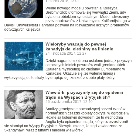
1 marca 2018, 13:02
Wedle nowego modelu powstania Księżyca,
Srebrny Glob uformował się wewnątrz Ziemi, gdy
była ona obiektem synestialnym. Model, stworzony
przez naukowców z Uniwersytetu Kalifornijskiego w
Davis i Uniwersytetu Harvarda pozwala na rozwiązanie licznych problemów
dotyczących Księżyca.
Wieloryby wracają do pewnej
kanadyjskiej cieśniny na linienie
24 listopada 2017, 12:27
Dzięki nagraniom z drona ustalono jedną z przyczyn
corocznych letnich powrotów wali grenlandzkich
(Balaena mysticetus) do cieśniny Cumberland w
Kanadzie. Okazuje się, że walenie linieją i
wykorzystują duże skały, by drapiąc się, zetrzeć z siebie płaty skóry.
Wiewiórki przyczyniły się do epidemii
trądu na Wyspach Brytyjskich?
26 października 2017, 12:40
Analizy genetyczne pochodzącej sprzed czasów
normańskich czaszki kobiety odkrytej w ogrodzie w
Hoxne są kolejnym dowodem, że to wschodnia
Anglia była epicentrum trądu, który rozprzestrzenił
się stamtąd na Wyspy Brytyjskie. Niewykluczone, że trąd zawleczono ze
Skandynawii wraz z futrami i mięsem wiewiórek