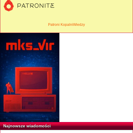
Patroni KopalniWiedzy
Najnowsze wiadomości