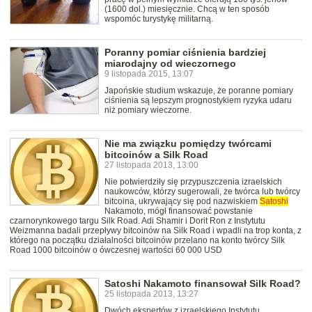
(1600 dol.) miesięcznie. Chcą w ten sposób
wspomóc turystykę militarną.
Poranny pomiar ciśnienia bardziej
miarodajny od wieczornego
9 listopada 2015, 13:07
Japońskie studium wskazuje, że poranne pomiary
ciśnienia są lepszym prognostykiem ryzyka udaru
niż pomiary wieczorne.
Nie ma związku pomiędzy twórcami
bitcoinów a Silk Road
27 listopada 2013, 13:00
Nie potwierdziły się przypuszczenia izraelskich
naukowców, którzy sugerowali, że twórca lub twórcy
bitcoina, ukrywający się pod nazwiskiem
Satoshi
Nakamoto, mógł finansować powstanie
czarnorynkowego targu Silk Road. Adi Shamir i Dorit Ron z Instytutu
Weizmanna badali przepływy bitcoinów na Silk Road i wpadli na trop konta, z
którego na początku działalności bitcoinów przelano na konto twórcy Silk
Road 1000 bitcoinów o ówczesnej wartości 60 000 USD
Satoshi Nakamoto finansował Silk Road?
25 listopada 2013, 13:27
Dwóch ekspertów z izraelskiego Instytutu