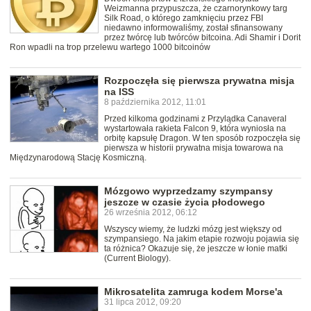
Weizmanna przypuszcza, że czarnorynkowy targ
Silk Road, o którego zamknięciu przez FBI
niedawno informowaliśmy, został sfinansowany
przez twórcę lub twórców bitcoina. Adi Shamir i Dorit
Ron wpadli na trop przelewu wartego 1000 bitcoinów
Rozpoczęła się pierwsza prywatna misja
na ISS
8 października 2012, 11:01
Przed kilkoma godzinami z Przylądka Canaveral
wystartowała rakieta Falcon 9, która wyniosła na
orbitę kapsułę Dragon. W ten sposób rozpoczęła się
pierwsza w historii prywatna misja towarowa na
Międzynarodową Stację Kosmiczną.
Mózgowo wyprzedzamy szympansy
jeszcze w czasie życia płodowego
26 września 2012, 06:12
Wszyscy wiemy, że ludzki mózg jest większy od
szympansiego. Na jakim etapie rozwoju pojawia się
ta różnica? Okazuje się, że jeszcze w łonie matki
(Current Biology).
Mikrosatelita zamruga kodem Morse'a
31 lipca 2012, 09:20