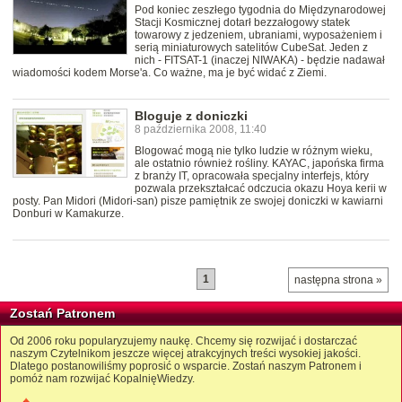
Pod koniec zeszłego tygodnia do Międzynarodowej
Stacji Kosmicznej dotarł bezzałogowy statek
towarowy z jedzeniem, ubraniami, wyposażeniem i
serią miniaturowych satelitów CubeSat. Jeden z
nich - FITSAT-1 (inaczej NIWAKA) - będzie nadawał
wiadomości kodem Morse'a. Co ważne, ma je być widać z Ziemi.
Bloguje z doniczki
8 października 2008, 11:40
Blogować mogą nie tylko ludzie w różnym wieku,
ale ostatnio również rośliny. KAYAC, japońska firma
z branży IT, opracowała specjalny interfejs, który
pozwala przekształcać odczucia okazu Hoya kerii w
posty. Pan Midori (Midori-san) pisze pamiętnik ze swojej doniczki w kawiarni
Donburi w Kamakurze.
1
następna strona »
Zostań Patronem
Od 2006 roku popularyzujemy naukę. Chcemy się rozwijać i dostarczać
naszym Czytelnikom jeszcze więcej atrakcyjnych treści wysokiej jakości.
Dlatego postanowiliśmy poprosić o wsparcie. Zostań naszym Patronem i
pomóż nam rozwijać KopalnięWiedzy.