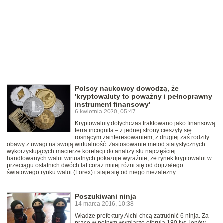
Polscy naukowcy dowodzą, że
'kryptowaluty to poważny i pełnoprawny
instrument finansowy'
6 kwietnia 2020, 05:47
Kryptowaluty dotychczas traktowano jako finansową
terra incognita – z jednej strony cieszyły się
rosnącym zainteresowaniem, z drugiej zaś rodziły
obawy z uwagi na swoją wirtualność. Zastosowanie metod statystycznych
wykorzystujących macierze korelacji do analizy stu najczęściej
handlowanych walut wirtualnych pokazuje wyraźnie, że rynek kryptowalut w
przeciągu ostatnich dwóch lat coraz mniej różni się od dojrzałego
światowego rynku walut (Forex) i staje się od niego niezależny
Poszukiwani ninja
14 marca 2016, 10:38
Władze prefektury Aichi chcą zatrudnić 6 ninja. Za
pracę w pełnym wymiarze oferują 180 tys. jenów