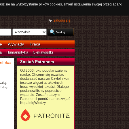
asz się na wykorzystanie plików cookies, zmień ustawienia swojej przeglądarki.
zaloguj się
e
Wywiady
Praca
a
Humanistyka
Ciekawostki
Zostań Patronem
ci
|
daty
Od 2006 roku popularyzujemy
naukę. Chcemy się rozwijać i
dostarczać naszym Czytelnikom
ają,
jeszcze więcej atrakcyjnych
rują,
treści wysokiej jakości. Dlatego
postanowiliśmy poprosić o
wsparcie. Zostań naszym
Patronem i pomóż nam rozwijać
KopalnięWiedzy.