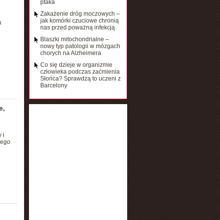
ptaka
Zakażenie dróg moczowych –
jak komórki czuciowe chronią
h
nas przed poważną infekcją
Blaszki mitochondrialne –
nowy typ patologii w mózgach
chorych na Alzheimera
Co się dzieje w organizmie
człowieka podczas zaćmienia
Słońca? Sprawdzą to uczeni z
Barcelony
e,
 i
nego