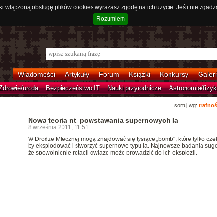
ki włączoną obsługę plików cookies wyrażasz zgodę na ich użycie. Jeśli nie zgadz
Rozumiem
Wiadomości
Artykuły
Forum
Książki
Konkursy
Galeri
Zdrowie/uroda
Bezpieczeństwo IT
Nauki przyrodnicze
Astronomia/fizyk
sortuj wg:
trafnoś
Nowa teoria nt. powstawania supernowych Ia
8 września 2011, 11:51
W Drodze Mlecznej mogą znajdować się tysiące „bomb", które tylko czek
by eksplodować i stworzyć supernowe typu Ia. Najnowsze badania suge
że spowolnienie rotacji gwiazd może prowadzić do ich eksplozji.