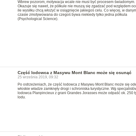
Wbrew pozorom, motywacja wcale nie musi być procesem świadomym.
Okazuje się nawet, że półkule nie muszą się zgadzać pod względem oc
ile wysiłku chcą włożyć w osiągnięcie jakiegoś celu. Co więcej, w dany
czasie zmotywowana do czegoś bywa niekiedy tylko jedna półkula
(Psychological Science).
Część lodowca z Masywu Mont Blanc może się osunąć
25 września 2019, 09:32
Po ostrzeżeniach, że część lodowca z Masywu Mont Blanc może się od
włoskie władze zamknęły drogi i schroniska turystyczne. Wg specjalistó
lodowca Planpincieux z grani Grandes Jorasses może odpaść ok. 250 t
lodu.