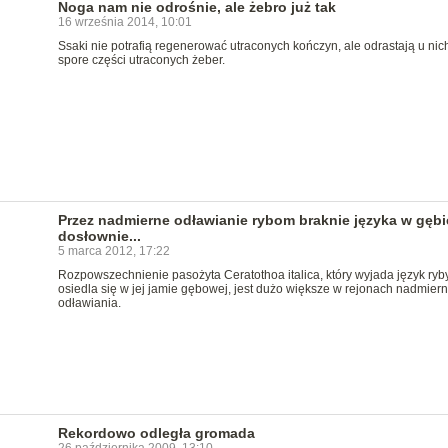
Noga nam nie odrośnie, ale żebro już tak
16 września 2014, 10:01
Ssaki nie potrafią regenerować utraconych kończyn, ale odrastają u nic
spore części utraconych żeber.
Przez nadmierne odławianie rybom braknie języka w gębi
dosłownie...
5 marca 2012, 17:22
Rozpowszechnienie pasożyta Ceratothoa italica, który wyjada język ryby
osiedla się w jej jamie gębowej, jest dużo większe w rejonach nadmier
odławiania.
Rekordowo odległa gromada