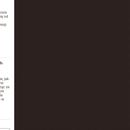
epsze
ię od
misji
ch
w, jak
nne
ząc ze
kże
ła
e w