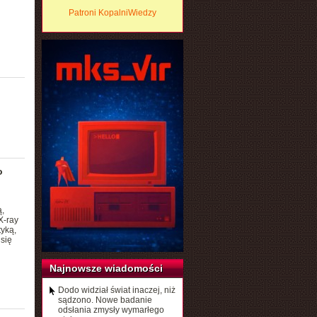
Patroni KopalniWiedzy
o
,
X-ray
tyką,
się
Najnowsze wiadomości
Dodo widział świat inaczej, niż
sądzono. Nowe badanie
odsłania zmysły wymarłego