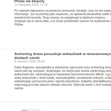
Philae ma kłopoty
14 listopada 2014, 11:16
Po udanym lądowaniu na komecie przyszedł, niestety, czas na nie najl
informacje. Już wcześniej było wiadomo, że lądownik dwukrotnie odbił s
powierzchni komety. Teraz wiemy, że wylądował w fatalnym miejscu –
znajduje się w cieniu klifu, a to może przekreślić szanse na wydłużenie 
Philae.
Archeolog drzew poszukuje wskazówek w renesansowy
dziełach sztuki
9 czerwca 2020, 05:45
Dalla Ragione, specjalistka w dziedzinie agronomii oraz archeolog drze
sama lubi się nazywać, dostrzegła, że miejscowe dzieła sztuki kryją ce
wskazówki dot. odchodzącej w niepamięć bioróżnorodności Włoch. Łąc
sobą wskazówki z dzieł sztuki, manuskryptów i przekazów ustnych, a ta
odwiedzając porzucone pola i ogrody klasztorne, Isabella zidentyfikowa
imponującą liczbę starych odmian owoców. Obecnie wiele z nich hoduj
sadzie.