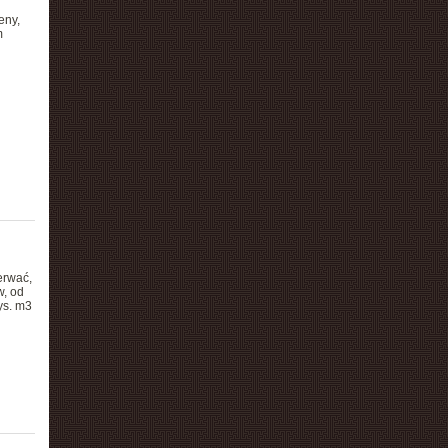
eny,
m
erwać,
w, od
ys. m3