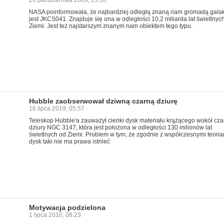
26 października 2009, 13:10
NASA poinformowała, że najbardziej odległą znaną nam gromadą galak
jest JKCS041. Znajduje się ona w odległości 10,2 miliarda lat świetlnyc
Ziemi. Jest też najstarszym znanym nam obiektem tego typu.
Hubble zaobserwował dziwną czarną dziurę
16 lipca 2019, 05:57
Teleskop Hubble'a zauważył cienki dysk materiału krążącego wokół cza
dziury NGC 3147, która jest położona w odległości 130 milionów lat
świetlnych od Ziemi. Problem w tym, że zgodnie z współczesnymi teoria
dysk taki nie ma prawa istnieć
Motywacja podzielona
1 lipca 2010, 08:23