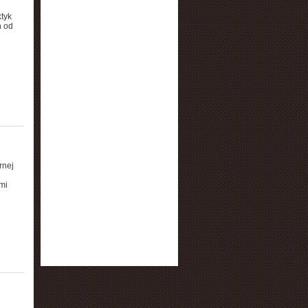
tyk
h od
rnej
mi