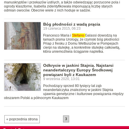
manuskryptów i przekazów ustnych, a także odwiedzając porzucone pola i
ogrody klasztorne, Isabella zidentyfikowała imponującą liczbę starych
odmian owoców. Obecnie wiele z nich hoduje w sadzie.
Bóg płodności z wadą prącia
19 czerwca 2015, 06:23
Francesco Maria i
Stefano
Galassi dowodzą na
łamach pisma Urology, że rzymski bóg płodności
Priap z fresku z Domu Wettiuszów w Pompejach
cierpi na stulejkę, a konkretnie stulejkę całkowitą,
która uniemożliwia ściąganie napletka.
Odkrycie w jaskini Stajnia. Najstarsi
neandertalczycy Europy Środkowej
powiązani byli z Kaukazem
9 września 2020, 13:01
Pochodzący sprzed 80 tysięcy lat ząb
neandertalczyka znaleziony w jaskini Stajnia
ujawnia genetyczne i kulturowe powiązania między
obszarem Polski a północnym Kaukazem
3
« poprzednia strona