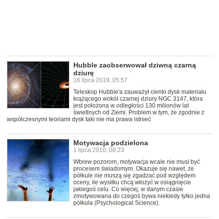
Hubble zaobserwował dziwną czarną
dziurę
16 lipca 2019, 05:57
Teleskop Hubble'a zauważył cienki dysk materiału
krążącego wokół czarnej dziury NGC 3147, która
jest położona w odległości 130 milionów lat
świetlnych od Ziemi. Problem w tym, że zgodnie z
współczesnymi teoriami dysk taki nie ma prawa istnieć
Motywacja podzielona
1 lipca 2010, 08:23
Wbrew pozorom, motywacja wcale nie musi być
procesem świadomym. Okazuje się nawet, że
półkule nie muszą się zgadzać pod względem
oceny, ile wysiłku chcą włożyć w osiągnięcie
jakiegoś celu. Co więcej, w danym czasie
zmotywowana do czegoś bywa niekiedy tylko jedna
półkula (Psychological Science).