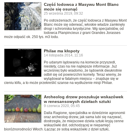
Część lodowca z Masywu Mont Blanc
może się osunąć
25 września 2019, 09:32
Po ostrzeżeniach, że część lodowca z Masywu Mont
Blanc może się oderwać, włoskie władze zamknęły
drogi i schroniska turystyczne. Wg specjalistów, od
lodowca Planpincieux z grani Grandes Jorasses
może odpaść ok. 250 tys. m3 lodu.
Philae ma kłopoty
14 listopada 2014, 11:16
Po udanym lądowaniu na komecie przyszedł,
niestety, czas na nie najlepsze informacje. Już
wcześniej było wiadomo, że lądownik dwukrotnie
odbił się od powierzchni komety. Teraz wiemy, że
wylądował w fatalnym miejscu – znajduje się w
cieniu klifu, a to może przekreślić szanse na wydłużenie misji Philae.
Archeolog drzew poszukuje wskazówek
w renesansowych dziełach sztuki
9 czerwca 2020, 05:45
Dalla Ragione, specjalistka w dziedzinie agronomii
oraz archeolog drzew, jak sama lubi się nazywać,
dostrzegła, że miejscowe dzieła sztuki kryją cenne
wskazówki dot. odchodzącej w niepamięć
bioróżnorodności Włoch. Łącząc ze sobą wskazówki z dzieł sztuki,