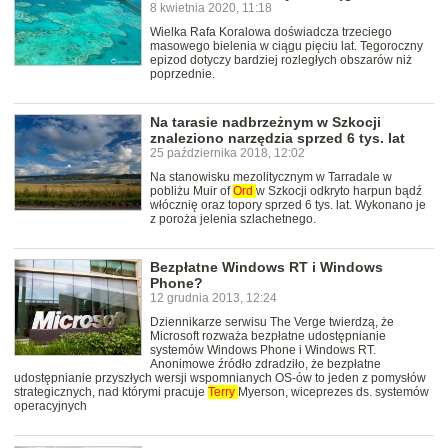
8 kwietnia 2020, 11:18
Wielka Rafa Koralowa doświadcza trzeciego
masowego bielenia w ciągu pięciu lat. Tegoroczny
epizod dotyczy bardziej rozległych obszarów niż
poprzednie.
Na tarasie nadbrzeżnym w Szkocji
znaleziono narzędzia sprzed 6 tys. lat
25 października 2018, 12:02
Na stanowisku mezolitycznym w Tarradale w
pobliżu Muir of
Ord
w Szkocji odkryto harpun bądź
włócznię oraz topory sprzed 6 tys. lat. Wykonano je
z poroża jelenia szlachetnego.
Bezpłatne Windows RT i Windows
Phone?
12 grudnia 2013, 12:24
Dziennikarze serwisu The Verge twierdzą, że
Microsoft rozważa bezpłatne udostępnianie
systemów Windows Phone i Windows RT.
Anonimowe źródło zdradziło, że bezpłatne
udostępnianie przyszłych wersji wspomnianych OS-ów to jeden z pomysłów
strategicznych, nad którymi pracuje
Terry
Myerson, wiceprezes ds. systemów
operacyjnych