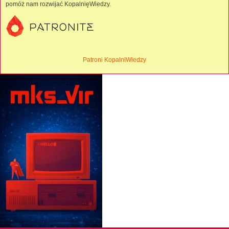
pomóż nam rozwijać KopalnięWiedzy.
Patroni KopalniWiedzy