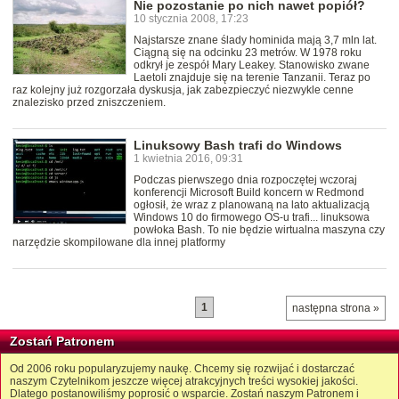
Nie pozostanie po nich nawet popiół?
10 stycznia 2008, 17:23
Najstarsze znane ślady hominida mają 3,7 mln lat.
Ciągną się na odcinku 23 metrów. W 1978 roku
odkrył je zespół Mary Leakey. Stanowisko zwane
Laetoli znajduje się na terenie Tanzanii. Teraz po
raz kolejny już rozgorzała dyskusja, jak zabezpieczyć niezwykle cenne
znalezisko przed zniszczeniem.
Linuksowy Bash trafi do Windows
1 kwietnia 2016, 09:31
Podczas pierwszego dnia rozpoczętej wczoraj
konferencji Microsoft Build koncern w Redmond
ogłosił, że wraz z planowaną na lato aktualizacją
Windows 10 do firmowego OS-u trafi... linuksowa
powłoka Bash. To nie będzie wirtualna maszyna czy
narzędzie skompilowane dla innej platformy
1
następna strona »
Zostań Patronem
Od 2006 roku popularyzujemy naukę. Chcemy się rozwijać i dostarczać
naszym Czytelnikom jeszcze więcej atrakcyjnych treści wysokiej jakości.
Dlatego postanowiliśmy poprosić o wsparcie. Zostań naszym Patronem i