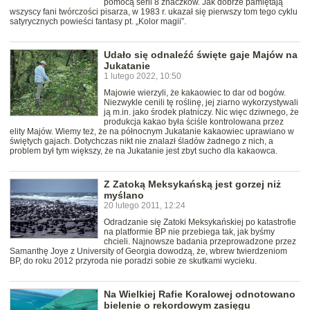
pomocą serii 8 znaczków. Jak dobrze pamiętają
wszyscy fani twórczości pisarza, w 1983 r. ukazał się pierwszy tom tego cyklu
satyrycznych powieści fantasy pt. „Kolor magii”.
Udało się odnaleźć święte gaje Majów na
Jukatanie
1 lutego 2022, 10:50
Majowie wierzyli, że kakaowiec to dar od bogów.
Niezwykle cenili tę roślinę, jej ziarno wykorzystywali
ją m.in. jako środek płatniczy. Nic więc dziwnego, że
produkcja kakao była ściśle kontrolowana przez
elity Majów. Wiemy też, że na północnym Jukatanie kakaowiec uprawiano w
świętych gajach. Dotychczas nikt nie znalazł śladów żadnego z nich, a
problem był tym większy, że na Jukatanie jest zbyt sucho dla kakaowca.
Z Zatoką Meksykańską jest gorzej niż
myślano
20 lutego 2011, 12:24
Odradzanie się Zatoki Meksykańskiej po katastrofie
na platformie BP nie przebiega tak, jak byśmy
chcieli. Najnowsze badania przeprowadzone przez
Samanthę Joye z University of Georgia dowodzą, że, wbrew twierdzeniom
BP, do roku 2012 przyroda nie poradzi sobie ze skutkami wycieku.
Na Wielkiej Rafie Koralowej odnotowano
bielenie o rekordowym zasięgu