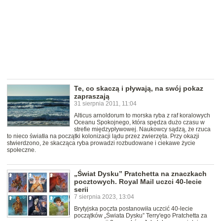
Te, co skaczą i pływają, na swój pokaz
zapraszają
31 sierpnia 2011, 11:04
Alticus arnoldorum to morska ryba z raf koralowych
Oceanu Spokojnego, która spędza dużo czasu w
strefie międzypływowej. Naukowcy sądzą, że rzuca
to nieco światła na początki kolonizacji lądu przez zwierzęta. Przy okazji
stwierdzono, że skacząca ryba prowadzi rozbudowane i ciekawe życie
społeczne.
„Świat Dysku” Pratchetta na znaczkach
pocztowych. Royal Mail uczci 40-lecie
serii
7 sierpnia 2023, 13:04
Brytyjska poczta postanowiła uczcić 40-lecie
początków „Świata Dysku” Terry'ego Pratchetta za