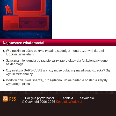
Najnowsze wiadomości
W etruskim mieście odkryto rytualną studnię z nienaruszonymi darami i
ludzkimi szkieletami
Sztuczna inteligencja po raz pierwszy zaprojektowała funkcjonalny genom
bakteriofaga
Czy infekcja SARS-CoV-2 w ciąży może odbić się na zdrowiu dziecka? Są
wyniki metaanalizy
Dodo widział świat inaczej, niż sądzono. Nowe badanie odsłania zmysły
wymarłego ptaka
Polityka prywatności
|
Kontakt
Szkolenia
© Copyright 2006-2026
KopalniaWiedzy.pl