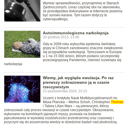
Wymiar sprawiedliwości, przynajmniej w Stanach
Zjednoczonych, coraz częściej stoi na stanowisku,
że przestępstwa dokonywane w Internecie powinny
być surowo karane. Tym razem dotyczy to
cybersquattingu.
Autoimmunologiczna narkolepsja
20 grudnia 2013, 13:46
Gdy w 2009 roku wybuchła epidemia świńskiej
grypy w Chinach zanotowano znaczne zwiększenie
się przypadków narkolepsji. Tymczasem w Europie
u 1 na 15 000 dzieci, którym podano szczepionkę
przeciwgrypową Pandermix, również rozwinęła się
narkolepsja
Wiemy, jak wygląda owulacja. Po raz
pierwszy zobrazowano ją w czasie
rzeczywistym
23 października 2024, 10:15
Uczeni z Instytutu Nauk Multidyscyplinarnych im.
Maxa Plancka – Melina Schuh, Christopher
Thomas
i Tabea Lilian Marx – są pierwszymi, którzy
zobrazowali cały proces owulacji w czasie rzeczywistym. Obrazowanie,
wykonane na komórkach jajowych myszy, pozwala na badanie
jajeczkowania w wysokiej rozdzielczości przestrzennej oraz czasowej i
przyczyni się do poszerzenia wiedzy w dziedzinie badań nad płodnością.