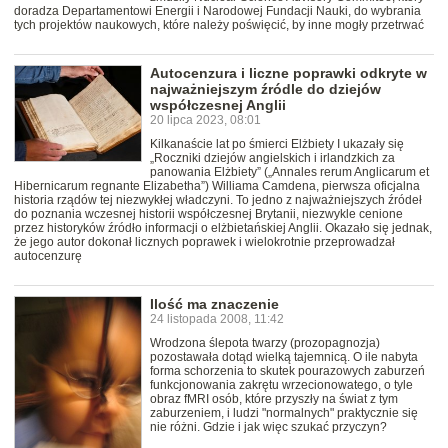
doradza Departamentowi Energii i Narodowej Fundacji Nauki, do wybrania
tych projektów naukowych, które należy poświęcić, by inne mogły przetrwać
Autocenzura i liczne poprawki odkryte w
najważniejszym źródle do dziejów
współczesnej Anglii
20 lipca 2023, 08:01
Kilkanaście lat po śmierci Elżbiety I ukazały się
„Roczniki dziejów angielskich i irlandzkich za
panowania Elżbiety” („Annales rerum Anglicarum et
Hibernicarum regnante Elizabetha”) Williama Camdena, pierwsza oficjalna
historia rządów tej niezwykłej władczyni. To jedno z najważniejszych źródeł
do poznania wczesnej historii współczesnej Brytanii, niezwykle cenione
przez historyków źródło informacji o elżbietańskiej Anglii. Okazało się jednak,
że jego autor dokonał licznych poprawek i wielokrotnie przeprowadzał
autocenzurę
Ilość ma znaczenie
24 listopada 2008, 11:42
Wrodzona ślepota twarzy (prozopagnozja)
pozostawała dotąd wielką tajemnicą. O ile nabyta
forma schorzenia to skutek pourazowych zaburzeń
funkcjonowania zakrętu wrzecionowatego, o tyle
obraz fMRI osób, które przyszły na świat z tym
zaburzeniem, i ludzi "normalnych" praktycznie się
nie różni. Gdzie i jak więc szukać przyczyn?