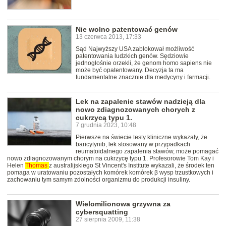
Nie wolno patentować genów
13 czerwca 2013, 17:33
Sąd Najwyższy USA zablokował możliwość
patentowania ludzkich genów. Sędziowie
jednogłośnie orzekli, że genom homo sapiens nie
może być opatentowany. Decyzja ta ma
fundamentalne znacznie dla medycyny i farmacji.
Lek na zapalenie stawów nadzieją dla
nowo zdiagnozowanych chorych z
cukrzycą typu 1.
7 grudnia 2023, 10:48
Pierwsze na świecie testy kliniczne wykazały, że
baricytynib, lek stosowany w przypadkach
reumatoidalnego zapalenia stawów, może pomagać
nowo zdiagnozowanym chorym na cukrzycę typu 1. Profesorowie Tom Kay i
Helen
Thomas
z australijskiego St Vincent's Institute wykazali, że środek ten
pomaga w uratowaniu pozostałych komórek komórek β wysp trzustkowych i
zachowaniu tym samym zdolności organizmu do produkcji insuliny.
Wielomilionowa grzywna za
cybersquatting
27 sierpnia 2009, 11:38