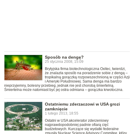
Sposób na dengę?
25 stycznia 2008, 15:09
Brytyjska firma biotechnologiczna Oxitec, twierdzi,
że znalazła sposób na poradzenie sobie z dengą –
tropikalną gorączką rozpowszechnioną w części Azji
i Ameryki Południowej. Sama denga ma bardzo
nieprzyjemny, bolesny przebieg, jednak nie jest chorobą śmiertelną.
Śmiertelna może natomiast być jej ostra odmiana – gorączka krwotoczna.
Ostatniemu zderzaczowi w USA grozi
zamknięcie
1 lutego 2013, 18:55
Ostatni w USA akcelerator zderzeniowy
najprawdopodobniej padnie ofiarą cięć
budżetowych. Kurczące się wydatki federalne
zmusiły Nuclear Science Advisory Commitee, który