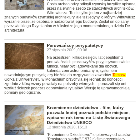
Costa archeolodzy odkryli rzymską bazylikę opisaną
przez najsłynniejszego ze starożytnych architektów,
Witruwiusza. To nie tylko jeden z najbardziej
znanych budynków rzymskiej architektury, ale też jedyny, o którym Witruwiusz
wyraźnie pisze, że osobiście nadzorował jego budowę. Został on opisany
przez wielkiego Rzymianina w V księdze jego monumentalnego dzieła De
architectura.
Peruwiańscy perypatetycy
27 stycznia 2009, 09:06
Na przestrzeni kilkudziesięciu lat geoglifom z
peruwiańskich płaskowyżów przypisywano wiele
funkcji. Miały być lądowiskami dla obcych,
kalendarzem astronomicznym, systemem
nawadniającym pustynię czy bieżnią do rozgrywania zawodów.
Tomasz
Gorka z Uniwersytetu w Monachium przychyla się jednak do koncepcji,
zgodnie z którą wzory powstały na potrzeby wiernych – poruszali się oni
wzdłuż ścieżek podczas odprawiania rytuałów. Wersję tę uprawomocniają
pomiary geologiczne.
Krzemienne dziedzictwo - film, który
pozwala lepiej poznać polskie miejsce,
wpisane rok temu na Listę Światowego
Dziedzictwa UNESCO
12 sierpnia 2020, 15:13
"Krzemienne Dziedzictwo" to pierwszy od czasów
"Prastarego skarbu" (1972 r.) film prezentujący