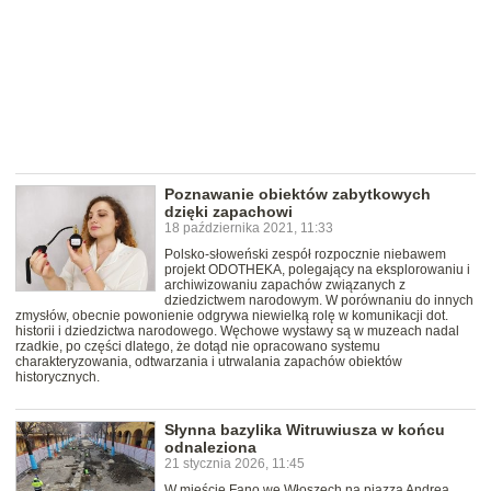
Poznawanie obiektów zabytkowych
dzięki zapachowi
18 października 2021, 11:33
Polsko-słoweński zespół rozpocznie niebawem
projekt ODOTHEKA, polegający na eksplorowaniu i
archiwizowaniu zapachów związanych z
dziedzictwem narodowym. W porównaniu do innych
zmysłów, obecnie powonienie odgrywa niewielką rolę w komunikacji dot.
historii i dziedzictwa narodowego. Węchowe wystawy są w muzeach nadal
rzadkie, po części dlatego, że dotąd nie opracowano systemu
charakteryzowania, odtwarzania i utrwalania zapachów obiektów
historycznych.
Słynna bazylika Witruwiusza w końcu
odnaleziona
21 stycznia 2026, 11:45
W mieście Fano we Włoszech na piazza Andrea