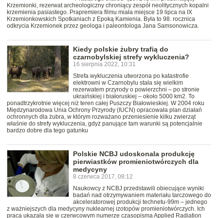
Krzemionki, rezerwat archeologiczny chroniący zespół neolitycznych kopalni
krzemienia pasiastego. Prapremiera filmu miała miejsce 19 lipca na IX
Krzemionkowskich Spotkaniach z Epoką Kamienia. Była to 98. rocznica
odkrycia Krzemionek przez geologa i paleontologa Jana Samsonowicza.
Kiedy polskie żubry trafią do
czarnobylskiej strefy wykluczenia?
16 sierpnia 2022, 10:31
Strefa wykluczenia utworzona po katastrofie
elektrowni w Czarnobylu stała się wielkim
rezerwatem przyrody o powierzchni – po stronie
ukraińskiej i białoruskiej – około 5000 km2. To
ponadtrzykrotnie więcej niż teren całej Puszczy Białowieskiej. W 2004 roku
Międzynarodowa Unia Ochrony Przyrody (IUCN) opracowała plan działań
ochronnych dla żubra, w którym rozważano przeniesienie kilku zwierząt
właśnie do strefy wykluczenia, gdyż panujące tam warunki są potencjalnie
bardzo dobre dla tego gatunku
Polskie NCBJ udoskonala produkcję
pierwiastków promieniotwórczych dla
medycyny
8 czerwca 2017, 08:12
Naukowcy z NCBJ przedstawili obiecujące wyniki
badań nad otrzymywaniem materiału tarczowego do
akceleratorowej produkcji technetu-99m – jednego
z ważniejszych dla medycyny nuklearnej izotopów promieniotwórczych. Ich
praca ukazała się w czerwcowym numerze czasopisma Applied Radiation