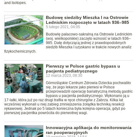
and Isotopes.
Budowę siedziby Mieszka I na Ostrowie
Lednickim rozpoczęto w latach 936–985
5 lutego 2021, 04:05
Budowlę pałacowo-sakralną na Ostrowie Lednickim
(woj. wielkopolskie) zaczęto wznosić w latach 936–
985. Datę dotyczącą jednej z prawdopodobnych
siedzib Mieszka I uzyskano w trakcie nowych analiz
fizykochemicznych.
Pierwszy w Polsce gastric bypass u
pacjenta pediatrycznego
12 marca 2023, 08:30
Górnośląskie Centrum Zdrowia Dziecka pochwaliło
się, że jego lekarze jako pierwsi w Polsce
przeprowadzili operację bariatryczną metodą gastric
bypass u pacjenta pediatrycznego. Wykonano ją u
17-latki, która już po raz drugi trafiła w ręce chirurgów z Zabrza. Kilka lat
wcześniej wykonali u niej zabieg zmniejszenia żołądka techniką resekcji
rękawowej. Jednak po 5 latach konieczna była kolejna operacja, gdyż po
pierwszej pacjentka powróciła do pierwotnej wagi.
Innowacyjna aplikacja do monitorowania
ran pooperacyjnych