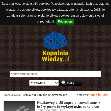
Ta strona wykorzystuje pliki cookies. Pozostawiając w ustawieniach przeglądarki
włączoną obsługę plików cookies wyrażasz zgodę na ich użycie. Jeśli nie
zgadzasz się na wykorzystanie plików cookies, zmień ustawienia swojej
przeglądarki.
Rozumiem
Strona główna
>
Szukaj "dr Tomasz Andryszewski"
sortuj wg:
trafności
|
daty
Naukowcy z UŚ zaprojektowali ustnik,
który pomoże wykryć m.in. raka płuc
7 sierpnia 2018, 13:16