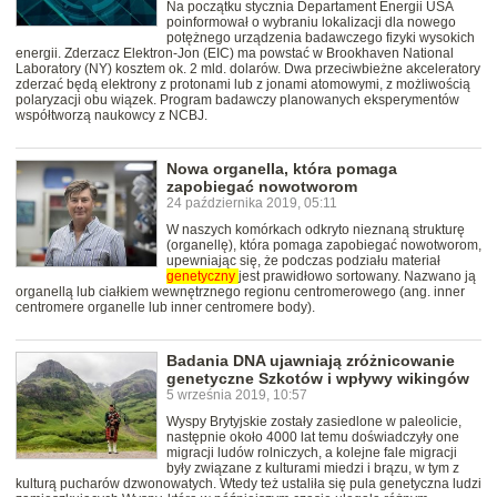
Na początku stycznia Departament Energii USA
poinformował o wybraniu lokalizacji dla nowego
potężnego urządzenia badawczego fizyki wysokich
energii. Zderzacz Elektron-Jon (EIC) ma powstać w Brookhaven National
Laboratory (NY) kosztem ok. 2 mld. dolarów. Dwa przeciwbieżne akceleratory
zderzać będą elektrony z protonami lub z jonami atomowymi, z możliwością
polaryzacji obu wiązek. Program badawczy planowanych eksperymentów
współtworzą naukowcy z NCBJ.
Nowa organella, która pomaga
zapobiegać nowotworom
24 października 2019, 05:11
W naszych komórkach odkryto nieznaną strukturę
(organellę), która pomaga zapobiegać nowotworom,
upewniając się, że podczas podziału materiał
genetyczny
jest prawidłowo sortowany. Nazwano ją
organellą lub ciałkiem wewnętrznego regionu centromerowego (ang. inner
centromere organelle lub inner centromere body).
Badania DNA ujawniają zróżnicowanie
genetyczne Szkotów i wpływy wikingów
5 września 2019, 10:57
Wyspy Brytyjskie zostały zasiedlone w paleolicie,
następnie około 4000 lat temu doświadczyły one
migracji ludów rolniczych, a kolejne fale migracji
były związane z kulturami miedzi i brązu, w tym z
kulturą pucharów dzwonowatych. Wtedy też ustaliła się pula genetyczna ludzi