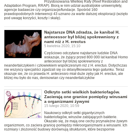
Przystosowania Wielkiej Rafy (Reef Restoration and
Adaptation Program, RRAP). Biorą w nim udział australijskie uniwersytety,
agencje badawcze czy organizacje/fundacje. Spośród 160
prawdopodobnych interwencji 43 uznano za warte dalszej eksploracji (wzięto
pod uwagę korzyści, koszty i skalę).
Najstarsze DNA zdradza, że kanibal H.
antecessor był bliżej spokrewniony z
nami niż z H. erectus
5 kwietnia 2020, 15:10
Częściowo odczytane najstarsze ludzkie DNA
wskazuje, że żyjący przed 800 000 lat kanibal Homo
antecessor był bliżej spokrewniony z
neandertalczykiem i człowiekiem współczesnym niż z H. erectus. Dotychczas
nie wszyscy specjaliści zgadzali się co sklasyfikowania tego gatunku. Teraz
okazuje sie, że co prawda H. antecessro miał duże zęby jak H. erectus, ale
bliżej mu było do nas, denisowian czy neandertalczyków
Odkryto setki wielkich bakteriofagów.
Zacierają one granice pomiędzy wirusami
a organizmami żywymi
15 lutego 2020, 10:59
Naukowcy odkryli setki gigantycznych
bakteriofagów, wirusów zabijających bakterie.
Okazało się, że mają one cechy przynależne żywym
organizmom, co zaciera granicę pomiędzy mikroorganizmami a wirusami. Ich
rozmiary i złożoność budowy dorównują strukturom, które bezspornie