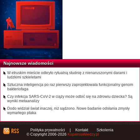
Najnowsze wiadomości
W etruskim mieście odkryto rytualną studnię z nienaruszonymi darami i
ludzkimi szkieletami
Sztuczna inteligencja po raz pierwszy zaprojektowała funkcjonalny genom
bakteriofaga
Czy infekcja SARS-CoV-2 w ciąży może odbić się na zdrowiu dziecka? Są
wyniki metaanalizy
Dodo widział świat inaczej, niż sądzono. Nowe badanie odsłania zmysły
wymarłego ptaka
Polityka prywatności
|
Kontakt
Szkolenia
© Copyright 2006-2026
KopalniaWiedzy.pl