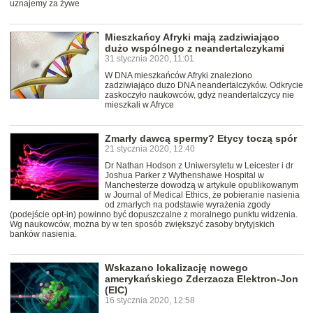
uznajemy za żywe
Mieszkańcy Afryki mają zadziwiająco
dużo wspólnego z neandertalczykami
31 stycznia 2020, 11:01
W DNA mieszkańców Afryki znaleziono
zadziwiająco dużo DNA neandertalczyków. Odkrycie
zaskoczyło naukowców, gdyż neandertalczycy nie
mieszkali w Afryce
Zmarły dawcą spermy? Etycy toczą spór
21 stycznia 2020, 12:40
Dr Nathan Hodson z Uniwersytetu w Leicester i dr
Joshua Parker z Wythenshawe Hospital w
Manchesterze dowodzą w artykule opublikowanym
w Journal of Medical Ethics, że pobieranie nasienia
od zmarłych na podstawie wyrażenia zgody
(podejście opt-in) powinno być dopuszczalne z moralnego punktu widzenia.
Wg naukowców, można by w ten sposób zwiększyć zasoby brytyjskich
banków nasienia.
Wskazano lokalizację nowego
amerykańskiego Zderzacza Elektron-Jon
(EIC)
16 stycznia 2020, 12:58