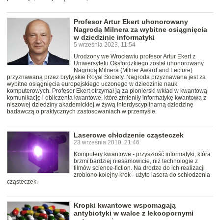
Profesor Artur Ekert uhonorowany
Nagrodą Milnera za wybitne osiągnięcia
w dziedzinie informatyki
5 września 2023, 11:54
Urodzony we Wrocławiu profesor Artur Ekert z
Uniwersytetu Oksfordzkiego został uhonorowany
Nagrodą Milnera (Milner Award and Lecture)
przyznawaną przez brytyjskie Royal Society. Nagroda przyznawana jest za
wybitne osiągnięcia europejskiego uczonego w dziedzinie nauk
komputerowych. Profesor Ekert otrzymał ją za pionierski wkład w kwantową
komunikację i obliczenia kwantowe, które zmieniły informatykę kwantową z
niszowej dziedziny akademickiej w żywą interdyscyplinarną dziedzinę
badawczą o praktycznych zastosowaniach w przemyśle.
Laserowe chłodzenie cząsteczek
23 września 2010, 21:46
Komputery kwantowe - przyszłość informatyki, która
brzmi bardziej niesamowicie, niż technologie z
filmów science-fiction. Na drodze do ich realizacji
zrobiono kolejny krok - użyto lasera do schłodzenia
cząsteczek.
Kropki kwantowe wspomagają
antybiotyki w walce z lekoopornymi