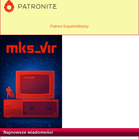
Patroni KopalniWiedzy
Najnowsze wiadomości