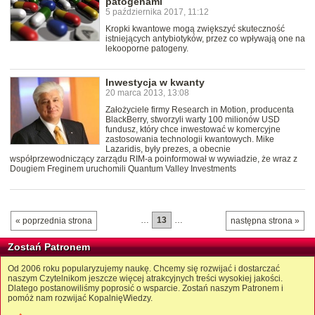
patogenami
5 października 2017, 11:12
Kropki kwantowe mogą zwiększyć skuteczność
istniejących antybiotyków, przez co wpływają one na
lekooporne patogeny.
Inwestycja w kwanty
20 marca 2013, 13:08
Założyciele firmy Research in Motion, producenta
BlackBerry, stworzyli warty 100 milionów USD
fundusz, który chce inwestować w komercyjne
zastosowania technologii kwantowych. Mike
Lazaridis, były prezes, a obecnie
współprzewodniczący zarządu RIM-a poinformował w wywiadzie, że wraz z
Dougiem Freginem uruchomili Quantum Valley Investments
…
13
…
« poprzednia strona
następna strona »
Zostań Patronem
Od 2006 roku popularyzujemy naukę. Chcemy się rozwijać i dostarczać
naszym Czytelnikom jeszcze więcej atrakcyjnych treści wysokiej jakości.
Dlatego postanowiliśmy poprosić o wsparcie. Zostań naszym Patronem i
pomóż nam rozwijać KopalnięWiedzy.