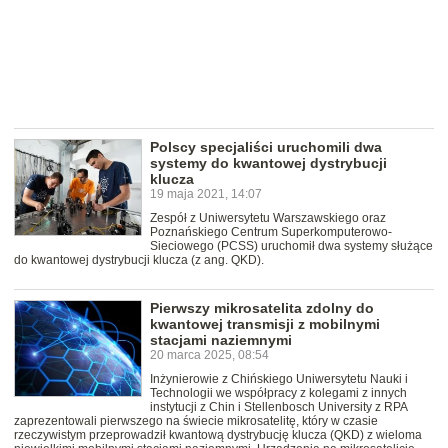
Polscy specjaliści uruchomili dwa
systemy do kwantowej dystrybucji
klucza
19 maja 2021, 14:07
Zespół z Uniwersytetu Warszawskiego oraz
Poznańskiego Centrum Superkomputerowo-
Sieciowego (PCSS) uruchomił dwa systemy służące
do kwantowej dystrybucji klucza (z ang. QKD).
Pierwszy mikrosatelita zdolny do
kwantowej transmisji z mobilnymi
stacjami naziemnymi
20 marca 2025, 08:54
Inżynierowie z Chińskiego Uniwersytetu Nauki i
Technologii we współpracy z kolegami z innych
instytucji z Chin i Stellenbosch University z RPA
zaprezentowali pierwszego na świecie mikrosatelitę, który w czasie
rzeczywistym przeprowadził kwantową dystrybucję klucza (QKD) z wieloma