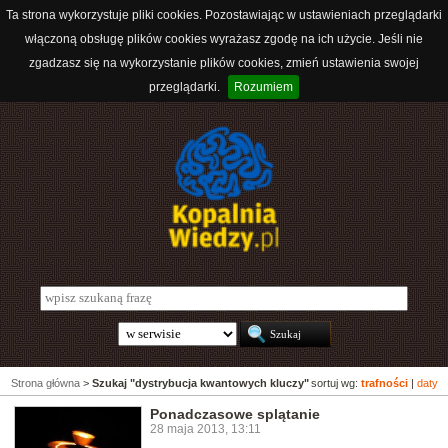
Ta strona wykorzystuje pliki cookies. Pozostawiając w ustawieniach przeglądarki
włączoną obsługę plików cookies wyrażasz zgodę na ich użycie. Jeśli nie
zgadzasz się na wykorzystanie plików cookies, zmień ustawienia swojej
przeglądarki.
Rozumiem
Strona główna
>
Szukaj "dystrybucja kwantowych kluczy"
sortuj wg:
trafności
|
daty
Ponadczasowe splątanie
28 maja 2013, 13:11