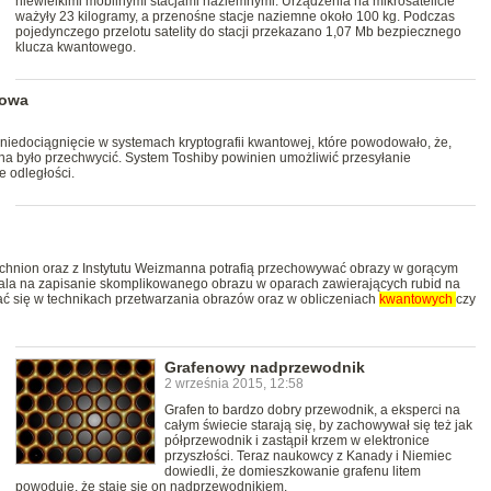
niewielkimi mobilnymi stacjami naziemnymi. Urządzenia na mikrosatelicie
ważyły 23 kilogramy, a przenośne stacje naziemne około 100 kg. Podczas
pojedynczego przelotu satelity do stacji przekazano 1,07 Mb bezpiecznego
klucza kwantowego.
towa
niedociągnięcie w systemach kryptografii kwantowej, które powodowało, że,
a było przechwycić. System Toshiby powinien umożliwić przesyłanie
e odległości.
 Technion oraz z Instytutu Weizmanna potrafią przechowywać obrazy w gorącym
la na zapisanie skomplikowanego obrazu w oparach zawierających rubid na
ć się w technikach przetwarzania obrazów oraz w obliczeniach
kwantowych
czy
Grafenowy nadprzewodnik
2 września 2015, 12:58
Grafen to bardzo dobry przewodnik, a eksperci na
całym świecie starają się, by zachowywał się też jak
półprzewodnik i zastąpił krzem w elektronice
przyszłości. Teraz naukowcy z Kanady i Niemiec
dowiedli, że domieszkowanie grafenu litem
powoduje, że staje się on nadprzewodnikiem.