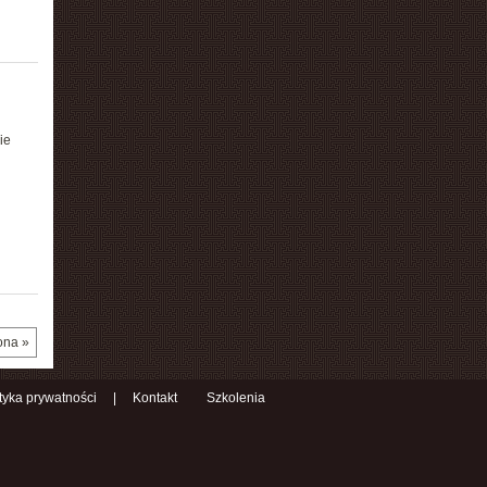
ie
ona »
ityka prywatności
|
Kontakt
Szkolenia