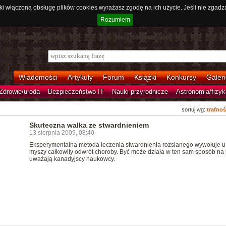
ki włączoną obsługę plików cookies wyrażasz zgodę na ich użycie. Jeśli nie zgadz
Rozumiem
Wiadomości
Artykuły
Forum
Książki
Konkursy
Galeri
Zdrowie/uroda
Bezpieczeństwo IT
Nauki przyrodnicze
Astronomia/fizyk
sortuj wg:
trafnoś
Skuteczna walka ze stwardnieniem
13 sierpnia 2009, 08:40
Eksperymentalna metoda leczenia stwardnienia rozsianego wywołuje u
myszy całkowity odwrót choroby. Być może działa w ten sam sposób na 
uważają kanadyjscy naukowcy.