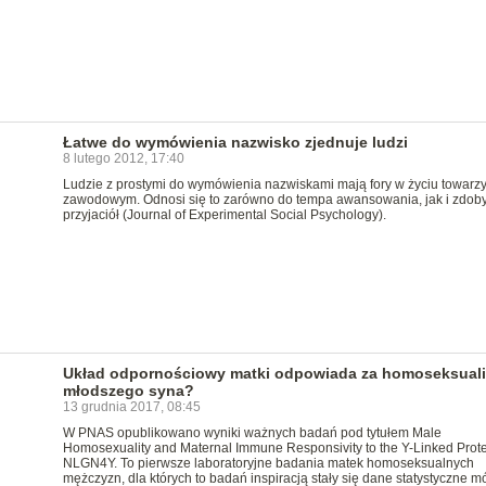
Łatwe do wymówienia nazwisko zjednuje ludzi
8 lutego 2012, 17:40
Ludzie z prostymi do wymówienia nazwiskami mają fory w życiu towarzy
zawodowym. Odnosi się to zarówno do tempa awansowania, jak i zdob
przyjaciół (Journal of Experimental Social Psychology).
Układ odpornościowy matki odpowiada za homoseksual
młodszego syna?
13 grudnia 2017, 08:45
W PNAS opublikowano wyniki ważnych badań pod tytułem Male
Homosexuality and Maternal Immune Responsivity to the Y-Linked Prot
NLGN4Y. To pierwsze laboratoryjne badania matek homoseksualnych
mężczyzn, dla których to badań inspiracją stały się dane statystyczne 