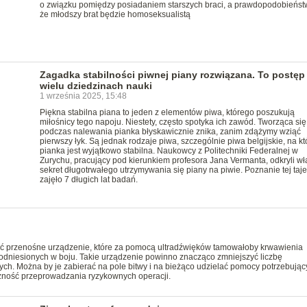
o związku pomiędzy posiadaniem starszych braci, a prawdopodobieńs
że młodszy brat będzie homoseksualistą
Zagadka stabilności piwnej piany rozwiązana. To postęp
wielu dziedzinach nauki
1 września 2025, 15:48
Piękna stabilna piana to jeden z elementów piwa, którego poszukują
miłośnicy tego napoju. Niestety, często spotyka ich zawód. Tworząca się
podczas nalewania pianka błyskawicznie znika, zanim zdążymy wziąć
pierwszy łyk. Są jednak rodzaje piwa, szczególnie piwa belgijskie, na kt
pianka jest wyjątkowo stabilna. Naukowcy z Politechniki Federalnej w
Zurychu, pracujący pod kierunkiem profesora Jana Vermanta, odkryli wł
sekret długotrwałego utrzymywania się piany na piwie. Poznanie tej taj
zajęło 7 długich lat badań.
 przenośne urządzenie, które za pomocą ultradźwięków tamowałoby krwawienia
odniesionych w boju. Takie urządzenie powinno znacząco zmniejszyć liczbę
wych. Można by je zabierać na pole bitwy i na bieżąco udzielać pomocy potrzebując
zność przeprowadzania ryzykownych operacji.