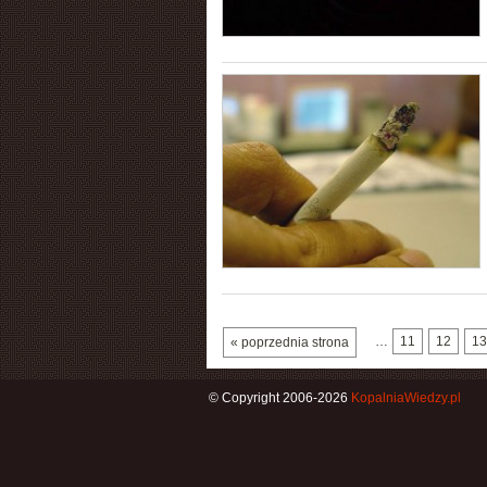
…
11
12
13
« poprzednia strona
© Copyright 2006-2026
KopalniaWiedzy.pl