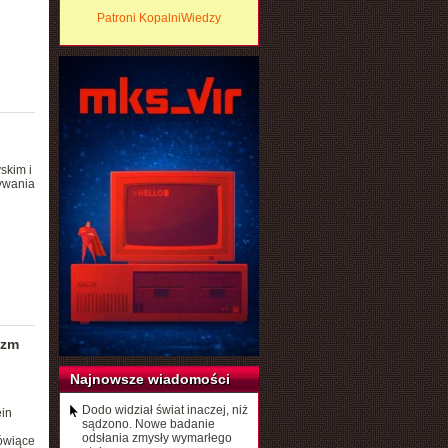
Patroni KopalniWiedzy
skim i
ywania
izm
Najnowsze wiadomości
Dodo widział świat inaczej, niż
ein
sądzono. Nowe badanie
odsłania zmysły wymarłego
mówiące