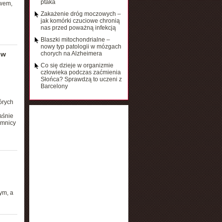
ptaka
twem,
Zakażenie dróg moczowych –
jak komórki czuciowe chronią
nas przed poważną infekcją
Blaszki mitochondrialne –
nowy typ patologii w mózgach
 w
chorych na Alzheimera
Co się dzieje w organizmie
człowieka podczas zaćmienia
Słońca? Sprawdzą to uczeni z
Barcelony
órych
aśnie
emnicy
ym, a