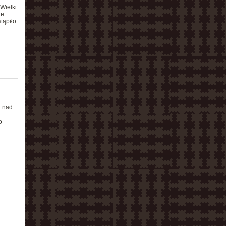
Wielki
ie
tąpiło
h nad
o