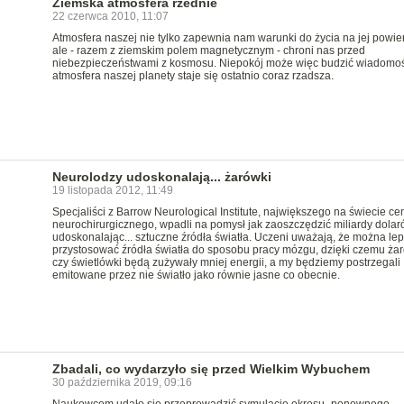
Ziemska atmosfera rzednie
22 czerwca 2010, 11:07
Atmosfera naszej nie tylko zapewnia nam warunki do życia na jej powie
ale - razem z ziemskim polem magnetycznym - chroni nas przed
niebezpieczeństwami z kosmosu. Niepokój może więc budzić wiadomoś
atmosfera naszej planety staje się ostatnio coraz rzadsza.
Neurolodzy udoskonalają... żarówki
19 listopada 2012, 11:49
Specjaliści z Barrow Neurological Institute, największego na świecie ce
neurochirurgicznego, wpadli na pomysł jak zaoszczędzić miliardy dola
udoskonalając... sztuczne źródła światła. Uczeni uważają, że można lep
przystosować źródła światła do sposobu pracy mózgu, dzięki czemu ża
czy świetlówki będą zużywały mniej energii, a my będziemy postrzegali
emitowane przez nie światło jako równie jasne co obecnie.
Zbadali, co wydarzyło się przed Wielkim Wybuchem
30 października 2019, 09:16