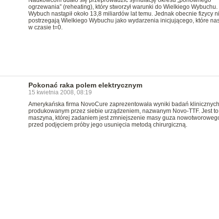
Naukowcom udało się przeprowadzić symulację okresu „ponownego
ogrzewania” (reheating), który stworzył warunki do Wielkiego Wybuchu. 
Wybuch nastąpił około 13,8 miliardów lat temu. Jednak obecnie fizycy n
postrzegają Wielkiego Wybuchu jako wydarzenia inicjującego, które nas
w czasie t=0.
Pokonać raka polem elektrycznym
15 kwietnia 2008, 08:19
Amerykańska firma NovoCure zaprezentowała wyniki badań klinicznyc
produkowanym przez siebie urządzeniem, nazwanym Novo-TTF. Jest to
maszyna, której zadaniem jest zmniejszenie masy guza nowotworoweg
przed podjęciem próby jego usunięcia metodą chirurgiczną.