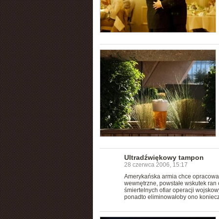
Ultradźwiękowy tampon
28 czerwca 2006, 15:17
Amerykańska armia chce opracować
wewnętrzne, powstałe wskutek ran 
śmiertelnych ofiar operacji wojsko
ponadto eliminowałoby ono koniec