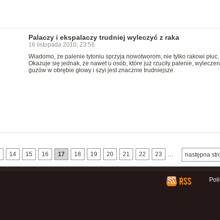
Palaczy i ekspalaczy trudniej wyleczyć z raka
16 listopada 2010, 23:56
Wiadomo, że palenie tytoniu sprzyja nowotworom, nie tylko rakowi płuc.
Okazuje się jednak, że nawet u osób, które już rzuciły palenie, wyleczen
guzów w obrębie głowy i szyi jest znacznie trudniejsze.
14
15
16
17
18
19
20
21
22
23
…
następna str
Pol