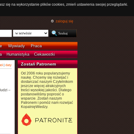
asz się na wykorzystanie plików cookies, zmień ustawienia swojej przeglądarki.
zaloguj się
e
Wywiady
Praca
a
Humanistyka
Ciekawostki
Zostań Patronem
ci
|
daty
Od 2006 roku popularyzujemy
naukę. Chcemy się rozwijać i
dostarczać naszym Czytelnikom
jeszcze więcej atrakcyjnych
ludzi –
treści wysokiej jakości. Dlatego
postanowiliśmy poprosić o
wsparcie. Zostań naszym
Patronem i pomóż nam rozwijać
KopalnięWiedzy.