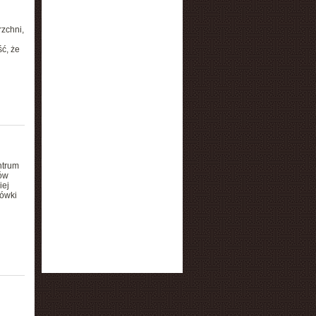
rzchni,
ć, że
ntrum
rów
iej
rówki