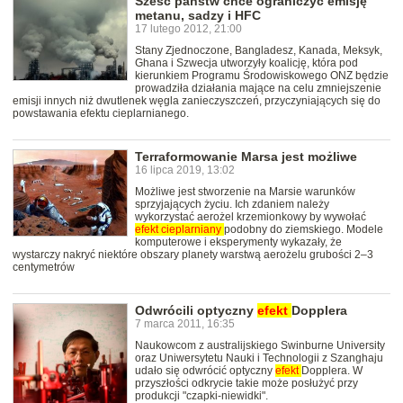
Sześć państw chce ograniczyć emisję
metanu, sadzy i HFC
17 lutego 2012, 21:00
Stany Zjednoczone, Bangladesz, Kanada, Meksyk,
Ghana i Szwecja utworzyły koalicję, która pod
kierunkiem Programu Środowiskowego ONZ będzie
prowadziła działania mające na celu zmniejszenie
emisji innych niż dwutlenek węgla zanieczyszczeń, przyczyniających się do
powstawania efektu cieplarnianego.
Terraformowanie Marsa jest możliwe
16 lipca 2019, 13:02
Możliwe jest stworzenie na Marsie warunków
sprzyjających życiu. Ich zdaniem należy
wykorzystać aerożel krzemionkowy by wywołać
efekt
cieplarniany
podobny do ziemskiego. Modele
komputerowe i eksperymenty wykazały, że
wystarczy nakryć niektóre obszary planety warstwą aerożelu grubości 2–3
centymetrów
Odwrócili optyczny
efekt
Dopplera
7 marca 2011, 16:35
Naukowcom z australijskiego Swinburne University
oraz Uniwersytetu Nauki i Technologii z Szanghaju
udało się odwrócić optyczny
efekt
Dopplera. W
przyszłości odkrycie takie może posłużyć przy
produkcji "czapki-niewidki".