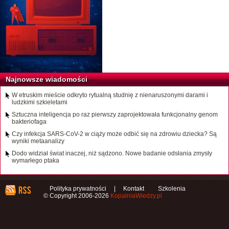
Najnowsze wiadomości
W etruskim mieście odkryto rytualną studnię z nienaruszonymi darami i
ludzkimi szkieletami
Sztuczna inteligencja po raz pierwszy zaprojektowała funkcjonalny genom
bakteriofaga
Czy infekcja SARS-CoV-2 w ciąży może odbić się na zdrowiu dziecka? Są
wyniki metaanalizy
Dodo widział świat inaczej, niż sądzono. Nowe badanie odsłania zmysły
wymarłego ptaka
Polityka prywatności
|
Kontakt
Szkolenia
© Copyright 2006-2026
KopalniaWiedzy.pl