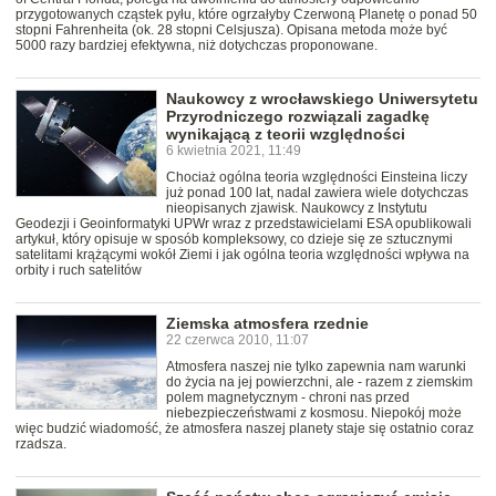
przygotowanych cząstek pyłu, które ogrzałyby Czerwoną Planetę o ponad 50
stopni Fahrenheita (ok. 28 stopni Celsjusza). Opisana metoda może być
5000 razy bardziej efektywna, niż dotychczas proponowane.
Naukowcy z wrocławskiego Uniwersytetu
Przyrodniczego rozwiązali zagadkę
wynikającą z teorii względności
6 kwietnia 2021, 11:49
Chociaż ogólna teoria względności Einsteina liczy
już ponad 100 lat, nadal zawiera wiele dotychczas
nieopisanych zjawisk. Naukowcy z Instytutu
Geodezji i Geoinformatyki UPWr wraz z przedstawicielami ESA opublikowali
artykuł, który opisuje w sposób kompleksowy, co dzieje się ze sztucznymi
satelitami krążącymi wokół Ziemi i jak ogólna teoria względności wpływa na
orbity i ruch satelitów
Ziemska atmosfera rzednie
22 czerwca 2010, 11:07
Atmosfera naszej nie tylko zapewnia nam warunki
do życia na jej powierzchni, ale - razem z ziemskim
polem magnetycznym - chroni nas przed
niebezpieczeństwami z kosmosu. Niepokój może
więc budzić wiadomość, że atmosfera naszej planety staje się ostatnio coraz
rzadsza.