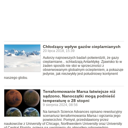
Chłodzący wpływ gazów cieplarnianych
20 lipca 2018, 15:39
Autorzy najnowszych badań potwierdzili, że gazy
cieplarniane... schładzają Antarktykę. Zjawisko to w
żaden sposób nie stoi w sprzeczności z
obserwowanym globalnym ociepleniem, a pokazuje
jedynie, jak niezwykły jest południowy kontynent
naszego globu.
Terraformowanie Marsa łatwiejsze niż
sądzono. Nanoczątki mogą podnieść
temperaturę o 28 stopni
9 sierpnia 2024, 08:56
Na łamach Science Advances opisano rewolucyjny
scenariusz terraformowania Marsa i ogrzania jego
powierzchni. Pomysł, przedstawiony przez
naukowców z University of Chicago, Northwestern University oraz University
of Central Florida, polega na uwolnieniu do atmosfery odpowiednio