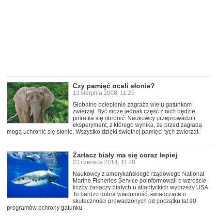
Czy pamięć ocali słonie?
13 sierpnia 2008, 11:25
Globalne ocieplenie zagraża wielu gatunkom
zwierząt. Być może jednak część z nich będzie
potrafiła się obronić. Naukowcy przeprowadzili
eksperyment, z którego wynika, że przed zagładą
mogą uchronić się słonie. Wszystko dzięki świetnej pamięci tych zwierząt.
Żarłacz biały ma się coraz lepiej
23 czerwca 2014, 11:28
Naukowcy z amerykańskiego rządowego National
Marine Fisheries Service poinformowali o wzroście
liczby żarłaczy białych u atlantyckich wybrzeży USA.
To bardzo dobra wiadomość, świadcząca o
skuteczności prowadzonych od początku lat 90.
programów ochrony gatunku