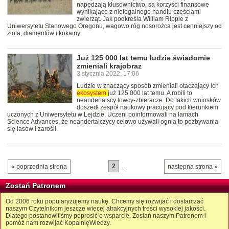
napędzają kłusownictwo, są korzyści finansowe
wynikające z nielegalnego handlu częściami
zwierząt. Jak podkreśla William Ripple z
Uniwersytetu Stanowego Oregonu, wagowo róg nosorożca jest cenniejszy od
złota, diamentów i kokainy.
Już 125 000 lat temu ludzie świadomie
zmieniali krajobraz
3 stycznia 2022, 17:06
Ludzie w znaczący sposób zmieniali otaczający ich
ekosystem
już 125 000 lat temu. A robili to
neandertalscy łowcy-zbieracze. Do takich wniosków
doszedł zespół naukowy pracujący pod kierunkiem
uczonych z Uniwersytetu w Lejdzie. Uczeni poinformowali na łamach
Science Advances, że neandertalczycy celowo używali ognia to pozbywania
się lasów i zarośli.
2
…
« poprzednia strona
następna strona »
Zostań Patronem
Od 2006 roku popularyzujemy naukę. Chcemy się rozwijać i dostarczać
naszym Czytelnikom jeszcze więcej atrakcyjnych treści wysokiej jakości.
Dlatego postanowiliśmy poprosić o wsparcie. Zostań naszym Patronem i
pomóż nam rozwijać KopalnięWiedzy.