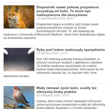
Drapieżniki nawet połowę pożywienia
pozyskują od ludzi. To może być
niebezpieczne dla ekosystemu
13 października 2020, 09:47
Drapieżniki żyjące w pobliżu ludzi mogą nawet
połowę pożywienia czerpać ze źródeł
pochodzących od ludzi. To, jak obawiają się
naukowcy z University of Wisconsin-Madison, może mieć destrukcyjny wpływ
na środowisko naturalne.
Ryby pod lodem zaskoczyły specjalistów
22 stycznia 2015, 12:21
Pod 740-metrową pokrywą lodową Antarktyki, w
zimnych ciemnych wodach o głębokości zaledwie
10 metrów naukowcy spodziewali się znaleźć
jedynie ślady mikroorganizmów. Tymczasem ku ich
zdumieniu okazało się, że żyją tam ryby i inne
stworzenia morskie.
Miały ratować życie ludzi, ocaliły też
olbrzymią liczbę ptaków
25 listopada 2020, 10:27
Ustawa, która miała chronić obywateli USA przed
zanieczyszczonym powietrzem ocaliła też olbrzymią
liczbę ptaków. Naukowcy z Cornell University i