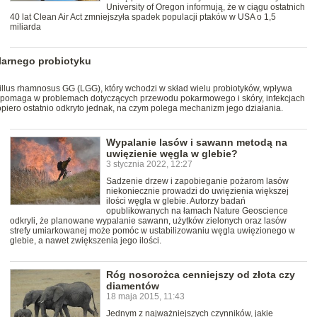
University of Oregon informują, że w ciągu ostatnich
40 lat Clean Air Act zmniejszyła spadek populacji ptaków w USA o 1,5
miliarda
larnego probiotyku
cillus rhamnosus GG (LGG), który wchodzi w skład wielu probiotyków, wpływa
 pomaga w problemach dotyczących przewodu pokarmowego i skóry, infekcjach
iero ostatnio odkryto jednak, na czym polega mechanizm jego działania.
Wypalanie lasów i sawann metodą na
uwięzienie węgla w glebie?
3 stycznia 2022, 12:27
Sadzenie drzew i zapobieganie pożarom lasów
niekoniecznie prowadzi do uwięzienia większej
ilości węgla w glebie. Autorzy badań
opublikowanych na łamach Nature Geoscience
odkryli, że planowane wypalanie sawann, użytków zielonych oraz lasów
strefy umiarkowanej może pomóc w ustabilizowaniu węgla uwięzionego w
glebie, a nawet zwiększenia jego ilości.
Róg nosorożca cenniejszy od złota czy
diamentów
18 maja 2015, 11:43
Jednym z najważniejszych czynników, jakie