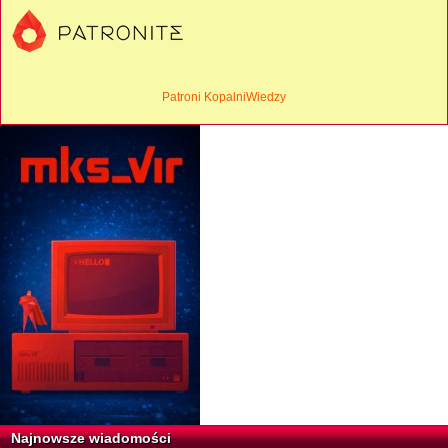
Patroni KopalniWiedzy
Najnowsze wiadomości