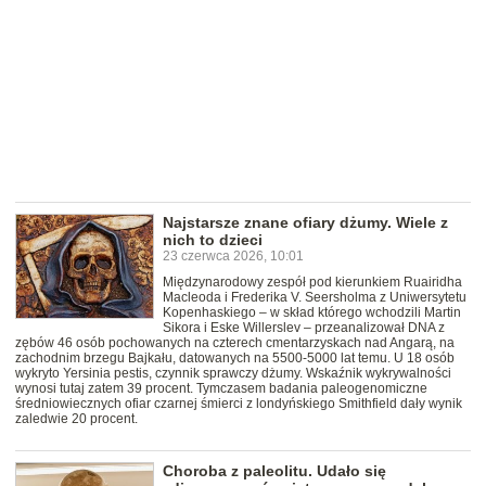
Najstarsze znane ofiary dżumy. Wiele z
nich to dzieci
23 czerwca 2026, 10:01
Międzynarodowy zespół pod kierunkiem Ruairidha
Macleoda i Frederika V. Seersholma z Uniwersytetu
Kopenhaskiego – w skład którego wchodzili Martin
Sikora i Eske Willerslev – przeanalizował DNA z
zębów 46 osób pochowanych na czterech cmentarzyskach nad Angarą, na
zachodnim brzegu Bajkału, datowanych na 5500-5000 lat temu. U 18 osób
wykryto Yersinia pestis, czynnik sprawczy dżumy. Wskaźnik wykrywalności
wynosi tutaj zatem 39 procent. Tymczasem badania paleogenomiczne
średniowiecznych ofiar czarnej śmierci z londyńskiego Smithfield dały wynik
zaledwie 20 procent.
Choroba z paleolitu. Udało się