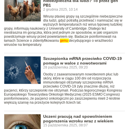
niebezpieczna dla ludzi? To przez gen
PB1
2 grudnia 2025, 10:14
Wirusy ptasiej grypy są szczególnie niebezpieczne
dla ludzi, gdyż potrafią przetrwać i namnażać się w
wyższych temperaturach niż wirus typowej ludzkiej
grypy, informują naukowcy z University of Cambridge. Dlatego też
niestraszna im gorączka, która jest jednym ze sposobów, w jaki organizm
powstrzymuje wirusy przed powielaniem się. Badacze poinformowali na
łamach Science o zidentyfikowaniu
genu
decydującego o wrażliwości
wirusów na temperatury.
Szczepionka mRNA przeciwko COVID-19
pomaga w walce z nowotworami
28 października 2025, 09:20
Osoby z zaawansowanym nowotworem płuc lub
skóry, które w ciągu 100 dni od rozpoczęcia
immunoterapii otrzymały szczepionkę mRNA
przeciwko COVID-19 żyły znacznie dłużej, niż
pacjenci, którzy szczepionki nie otrzymali. Podczas tegorocznego Kongresu
Europejskiego Towarzystwa Onkologii Medycznej (2025 ESMO Congress)
poinformowano, że pacjenci onkologiczni po zaszczepieniu mieli 2-krotnie
większą szansę na przeżycie kolejnych trzech lat.
Uczeni pracują nad spowolnieniem
pogorszenia wzroku wraz z wiekiem
15 października 2025, 08:07