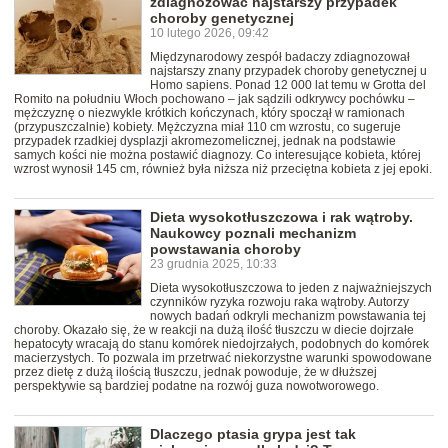
zdiagnozować najstarszy przypadek
choroby genetycznej
10 lutego 2026, 09:42
Międzynarodowy zespół badaczy zdiagnozował
najstarszy znany przypadek choroby genetycznej u
Homo sapiens. Ponad 12 000 lat temu w Grotta del
Romito na południu Włoch pochowano – jak sądzili odkrywcy pochówku –
mężczyznę o niezwykle krótkich kończynach, który spoczął w ramionach
(przypuszczalnie) kobiety. Mężczyzna miał 110 cm wzrostu, co sugeruje
przypadek rzadkiej dysplazji akromezomelicznej, jednak na podstawie
samych kości nie można postawić diagnozy. Co interesujące kobieta, której
wzrost wynosił 145 cm, również była niższa niż przeciętna kobieta z jej epoki.
Dieta wysokotłuszczowa i rak wątroby.
Naukowcy poznali mechanizm
powstawania choroby
23 grudnia 2025, 10:33
Dieta wysokotłuszczowa to jeden z najważniejszych
czynników ryzyka rozwoju raka wątroby. Autorzy
nowych badań odkryli mechanizm powstawania tej
choroby. Okazało się, że w reakcji na dużą ilość tłuszczu w diecie dojrzałe
hepatocyty wracają do stanu komórek niedojrzałych, podobnych do komórek
macierzystych. To pozwala im przetrwać niekorzystne warunki spowodowane
przez dietę z dużą ilością tłuszczu, jednak powoduje, że w dłuższej
perspektywie są bardziej podatne na rozwój guza nowotworowego.
Dlaczego ptasia grypa jest tak