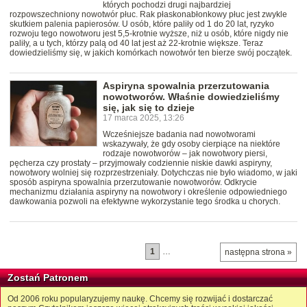
których pochodzi drugi najbardziej
rozpowszechniony nowotwór płuc. Rak płaskonabłonkowy płuc jest zwykle
skutkiem palenia papierosów. U osób, które paliły od 1 do 20 lat, ryzyko
rozwoju tego nowotworu jest 5,5-krotnie wyższe, niż u osób, które nigdy nie
paliły, a u tych, którzy palą od 40 lat jest aż 22-krotnie większe. Teraz
dowiedzieliśmy się, w jakich komórkach nowotwór ten bierze swój początek.
Aspiryna spowalnia przerzutowania
nowotworów. Właśnie dowiedzieliśmy
się, jak się to dzieje
17 marca 2025, 13:26
Wcześniejsze badania nad nowotworami
wskazywały, że gdy osoby cierpiące na niektóre
rodzaje nowotworów – jak nowotwory piersi,
pęcherza czy prostaty – przyjmowały codziennie niskie dawki aspiryny,
nowotwory wolniej się rozprzestrzeniały. Dotychczas nie było wiadomo, w jaki
sposób aspiryna spowalnia przerzutowanie nowotworów. Odkrycie
mechanizmu działania aspiryny na nowotwory i określenie odpowiedniego
dawkowania pozwoli na efektywne wykorzystanie tego środka u chorych.
1
…
następna strona »
Zostań Patronem
Od 2006 roku popularyzujemy naukę. Chcemy się rozwijać i dostarczać