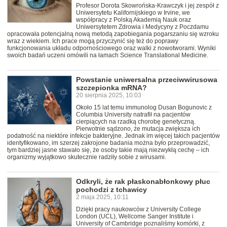
Profesor Dorota Skowrońska-Krawczyk i jej zespół z
Uniwersytetu Kalifornijskiego w Irvine, we
współpracy z Polską Akademią Nauk oraz
Uniwersytetem Zdrowia i Medycyny z Poczdamu
opracowała potencjalną nową metodą zapobiegania pogarszaniu się wzroku
wraz z wiekiem. Ich prace mogą przyczynić się też do poprawy
funkcjonowania układu odpornościowego oraz walki z nowotworami. Wyniki
swoich badań uczeni omówili na łamach Science Translational Medicine.
Powstanie uniwersalna przeciwwirusowa
szczepionka mRNA?
20 sierpnia 2025, 10:03
Około 15 lat temu immunolog Dusan Bogunovic z
Columbia University natrafił na pacjentów
cierpiących na rzadką chorobę genetyczną.
Pierwotnie sądzono, że mutacja zwiększa ich
podatność na niektóre infekcje bakteryjne. Jednak im więcej takich pacjentów
identyfikowano, im szerzej zakrojone badania można było przeprowadzić,
tym bardziej jasne stawało się, że osoby takie mają niezwykłą cechę – ich
organizmy wyjątkowo skutecznie radziły sobie z wirusami.
Odkryli, że rak płaskonabłonkowy płuc
pochodzi z tchawicy
2 maja 2025, 10:11
Dzięki pracy naukowców z University College
London (UCL), Wellcome Sanger Institute i
University of Cambridge poznaliśmy komórki, z