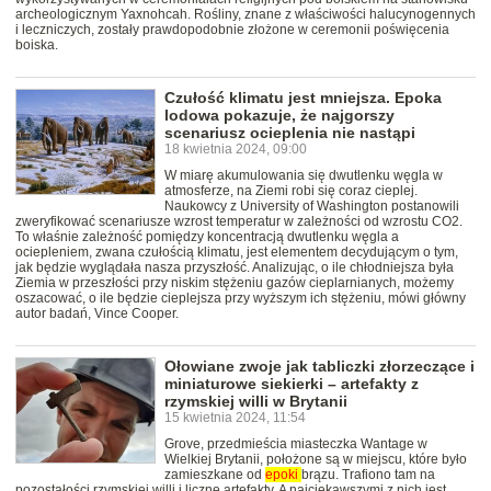
archeologicznym Yaxnohcah. Rośliny, znane z właściwości halucynogennych
i leczniczych, zostały prawdopodobnie złożone w ceremonii poświęcenia
boiska.
Czułość klimatu jest mniejsza. Epoka
lodowa pokazuje, że najgorszy
scenariusz ocieplenia nie nastąpi
18 kwietnia 2024, 09:00
W miarę akumulowania się dwutlenku węgla w
atmosferze, na Ziemi robi się coraz cieplej.
Naukowcy z University of Washington postanowili
zweryfikować scenariusze wzrost temperatur w zależności od wzrostu CO2.
To właśnie zależność pomiędzy koncentracją dwutlenku węgla a
ociepleniem, zwana czułością klimatu, jest elementem decydującym o tym,
jak będzie wyglądała nasza przyszłość. Analizując, o ile chłodniejsza była
Ziemia w przeszłości przy niskim stężeniu gazów cieplarnianych, możemy
oszacować, o ile będzie cieplejsza przy wyższym ich stężeniu, mówi główny
autor badań, Vince Cooper.
Ołowiane zwoje jak tabliczki złorzeczące i
miniaturowe siekierki – artefakty z
rzymskiej willi w Brytanii
15 kwietnia 2024, 11:54
Grove, przedmieścia miasteczka Wantage w
Wielkiej Brytanii, położone są w miejscu, które było
zamieszkane od
epoki
brązu. Trafiono tam na
pozostałości rzymskiej willi i liczne artefakty. A najciekawszymi z nich jest