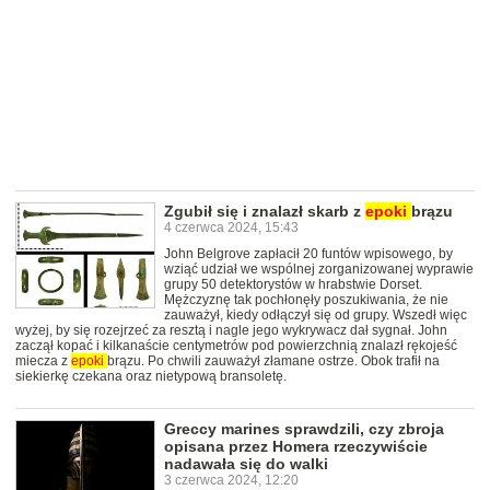
Zgubił się i znalazł skarb z
epoki
brązu
4 czerwca 2024, 15:43
John Belgrove zapłacił 20 funtów wpisowego, by
wziąć udział we wspólnej zorganizowanej wyprawie
grupy 50 detektorystów w hrabstwie Dorset.
Mężczyznę tak pochłonęły poszukiwania, że nie
zauważył, kiedy odłączył się od grupy. Wszedł więc
wyżej, by się rozejrzeć za resztą i nagle jego wykrywacz dał sygnał. John
zaczął kopać i kilkanaście centymetrów pod powierzchnią znalazł rękojeść
miecza z
epoki
brązu. Po chwili zauważył złamane ostrze. Obok trafił na
siekierkę czekana oraz nietypową bransoletę.
Greccy marines sprawdzili, czy zbroja
opisana przez Homera rzeczywiście
nadawała się do walki
3 czerwca 2024, 12:20