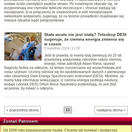
zestaw ściśle zwiniętych pasków ołowiu. Po rozwinięciu okazało się, że
przypominają one rzymskie tabliczki złorzeczące i, chociaż wydają się
niezapisane, to w połączeniu ze znalezionymi w willi miniaturowymi
siekierkami wotywnymi, sugerują, że na terenie posiadłości znajdowało się
miejsce rytualne bądź pielgrzymkowe.
Stała wcale nie jest stałą? Teleskop DESI
sugeruje, że ciemna energia zmienia się
w czasie
5 kwietnia 2024, 11:35
Jeśli to prawda, to mamy tutaj pierwszą od 25 lat
prawdziwą wskazówkę odnośnie natury ciemnej
energii, mówi astrofizyk Adam Riess, laureat
Nagrody Nobla za odkrycie, że tempo rozszerzania się wszechświata jest
coraz szybsze. Uczony odniósł się do opublikowanych danych z pierwszego
roku obserwacji Dark Energy Spectroscopic Instrument (DESI). Możliwe, że
mamy tutaj informacje wskazujące, iż ciemna energia podlega ewolucji,
dodaje członek DESI, Dillon Brout. Naukowcy podkreślają, że jest zbyt
wcześnie, by mówić o odkryciu
…
13
…
« poprzednia strona
następna strona »
Zostań Patronem
Od 2006 roku popularyzujemy naukę. Chcemy się rozwijać i dostarczać