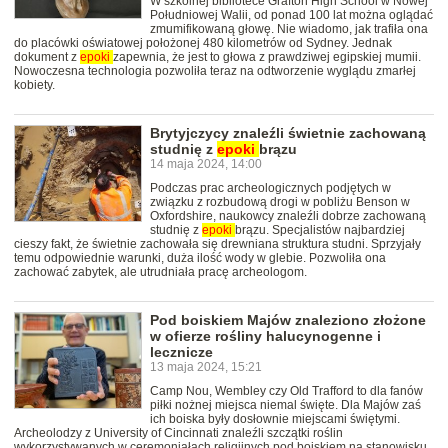
W szkolnej bibliotece Grafton High School w Nowej
Południowej Walii, od ponad 100 lat można oglądać
zmumifikowaną głowę. Nie wiadomo, jak trafiła ona
do placówki oświatowej położonej 480 kilometrów od Sydney. Jednak
dokument z
epoki
zapewnia, że jest to głowa z prawdziwej egipskiej mumii.
Nowoczesna technologia pozwoliła teraz na odtworzenie wyglądu zmarłej
kobiety.
Brytyjczycy znaleźli świetnie zachowaną
studnię z
epoki
brązu
14 maja 2024, 14:00
Podczas prac archeologicznych podjętych w
związku z rozbudową drogi w pobliżu Benson w
Oxfordshire, naukowcy znaleźli dobrze zachowaną
studnię z
epoki
brązu. Specjalistów najbardziej
cieszy fakt, że świetnie zachowała się drewniana struktura studni. Sprzyjały
temu odpowiednie warunki, duża ilość wody w glebie. Pozwoliła ona
zachować zabytek, ale utrudniała pracę archeologom.
Pod boiskiem Majów znaleziono złożone
w ofierze rośliny halucynogenne i
lecznicze
13 maja 2024, 15:21
Camp Nou, Wembley czy Old Trafford to dla fanów
piłki nożnej miejsca niemal święte. Dla Majów zaś
ich boiska były dosłownie miejscami świętymi.
Archeolodzy z University of Cincinnati znaleźli szczątki roślin
wykorzystywanych w ceremoniałach religijnych pod boiskiem na stanowisku