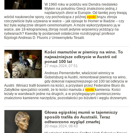
W 1960 roku w pobliżu wsi Dendra niedaleko
Myken na południu Grecji znaleziono jedną z
najstarszych zbroi w Europie. Od tamtej pory trwają
wśród naukowców spory, czy pochodząca z późnej
epoki
brązu zbroja
rzeczywiście była używana w walce – jak opisuje to Homer w Iliadzie – czy
też była wyłącznie strojem ceremonialnym. A może wykorzystywano ją w
walce, ale 18-kilogramową zbroję nosili jedynie wojownicy jeżdżący na
rydwanach? Kwestię tę postanowił ostatecznie rozstrzygnąć profesor
fizjologii Andreas D. Fluoris z Uniwersytetu Tesalii.
Kości mamutów w piwnicy na wino. To
najważniejsze odkrycie w Austrii od
ponad 100 lat
27 maja 2024, 07:51
Andreas Pernerstorfer, właściciel winnicy w
Gobelsburg w Austrii, remontował piwnicę na wino,
gdy dokonał najważniejszego od 100 lat odkrycia w
Austrii. Winiarz trafił bowiem na kości, a przysłani przez Federalne Biuro ds.
Zabytków specjaliści orzekli, że to kości mamuta z
epoki
kamienia. Kości
leżały w warstwach jedne na drugich, a w przylegającym pomieszczeniu
znaleziono kamienne narzędzia, pozostałości po biżuterii i węglu drzewnym.
Głowa egipskiej mumii w tajemniczy
sposób trafiła do Australii. Teraz
odtworzono wygląd zmarłej
20 maja 2024, 08:43