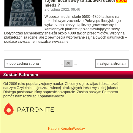
Tajemnicze sowy to zabawki dzieci
epoki
miedzi?
2 grudnia 2022, 09:46
W epoce miedzi, około 5500–4750 lat temu na
południowym zachodzie Półwyspu Iberyjskiego
wytworzono olbrzymią liczbę grawerowanych
kamiennych plakietek przedstawiających sowy.
Dotychczas archeolodzy znaleźli około 4000 takich przedmiotów. Wzory na
plakietkach są różne, ale z pewnością wzorowane są na dwóch gatunkach –
pójdźce zwyczajnej i uszatce zwyczajnej.
…
20
…
« poprzednia strona
następna strona »
Zostań Patronem
Od 2006 roku popularyzujemy naukę. Chcemy się rozwijać i dostarczać
naszym Czytelnikom jeszcze więcej atrakcyjnych treści wysokiej jakości.
Dlatego postanowiliśmy poprosić o wsparcie. Zostań naszym Patronem i
pomóż nam rozwijać KopalnięWiedzy.
Patroni KopalniWiedzy