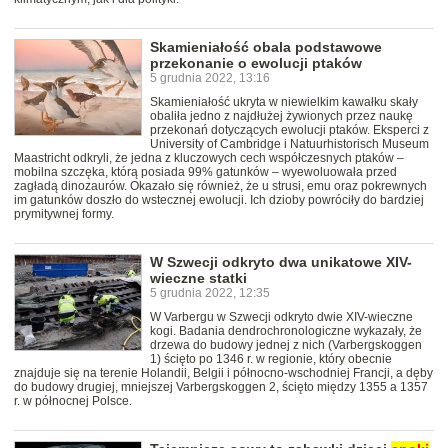
Skamieniałość obala podstawowe
przekonanie o ewolucji ptaków
5 grudnia 2022, 13:16
Skamieniałość ukryta w niewielkim kawałku skały
obaliła jedno z najdłużej żywionych przez naukę
przekonań dotyczących ewolucji ptaków. Eksperci z
University of Cambridge i Natuurhistorisch Museum
Maastricht odkryli, że jedna z kluczowych cech współczesnych ptaków –
mobilna szczęka, którą posiada 99% gatunków – wyewoluowała przed
zagładą dinozaurów. Okazało się również, że u strusi, emu oraz pokrewnych
im gatunków doszło do wstecznej ewolucji. Ich dzioby powróciły do bardziej
prymitywnej formy.
W Szwecji odkryto dwa unikatowe XIV-
wieczne statki
5 grudnia 2022, 12:35
W Varbergu w Szwecji odkryto dwie XIV-wieczne
kogi. Badania dendrochronologiczne wykazały, że
drzewa do budowy jednej z nich (Varbergskoggen
1) ścięto po 1346 r. w regionie, który obecnie
znajduje się na terenie Holandii, Belgii i północno-wschodniej Francji, a dęby
do budowy drugiej, mniejszej Varbergskoggen 2, ścięto między 1355 a 1357
r. w północnej Polsce.