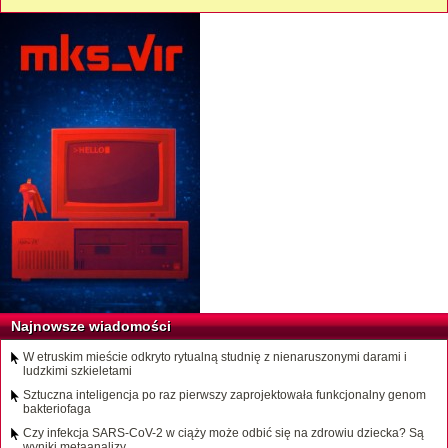
Najnowsze wiadomości
W etruskim mieście odkryto rytualną studnię z nienaruszonymi darami i
ludzkimi szkieletami
Sztuczna inteligencja po raz pierwszy zaprojektowała funkcjonalny genom
bakteriofaga
Czy infekcja SARS-CoV-2 w ciąży może odbić się na zdrowiu dziecka? Są
wyniki metaanalizy