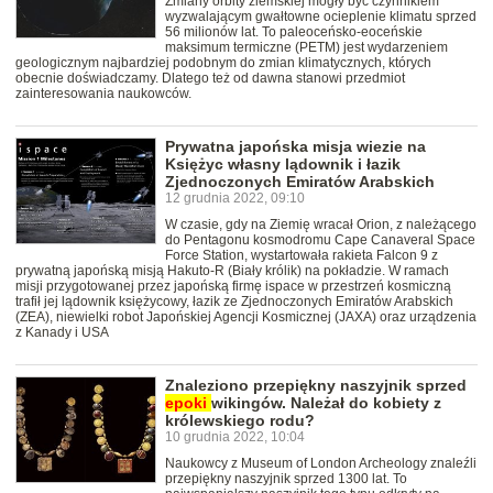
Zmiany orbity ziemskiej mogły być czynnikiem
wyzwalającym gwałtowne ocieplenie klimatu sprzed
56 milionów lat. To paleoceńsko-eoceńskie
maksimum termiczne (PETM) jest wydarzeniem
geologicznym najbardziej podobnym do zmian klimatycznych, których
obecnie doświadczamy. Dlatego też od dawna stanowi przedmiot
zainteresowania naukowców.
Prywatna japońska misja wiezie na
Księżyc własny lądownik i łazik
Zjednoczonych Emiratów Arabskich
12 grudnia 2022, 09:10
W czasie, gdy na Ziemię wracał Orion, z należącego
do Pentagonu kosmodromu Cape Canaveral Space
Force Station, wystartowała rakieta Falcon 9 z
prywatną japońską misją Hakuto-R (Biały królik) na pokładzie. W ramach
misji przygotowanej przez japońską firmę ispace w przestrzeń kosmiczną
trafił jej lądownik księżycowy, łazik ze Zjednoczonych Emiratów Arabskich
(ZEA), niewielki robot Japońskiej Agencji Kosmicznej (JAXA) oraz urządzenia
z Kanady i USA
Znaleziono przepiękny naszyjnik sprzed
epoki
wikingów. Należał do kobiety z
królewskiego rodu?
10 grudnia 2022, 10:04
Naukowcy z Museum of London Archeology znaleźli
przepiękny naszyjnik sprzed 1300 lat. To