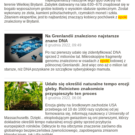
najwspanialszy naszyjnik tego typu odkryty na
terenie Wielkiej Brytanii. Zabytek datowany na lata 630–670 znajdował się w
bogato wyposażonym grobie kobiety o wysokim statusie społecznym. Został
wykonany ze złota, kamieni półszlachetnych, rzymskich monet i szkła.
Zdaniem ekspertów, jest to najbardziej znaczący kobiecy pochówek z
epoki
znaleziony w Brytanii.
Na Grenlandii znaleziono najstarsze
znane DNA
8 grudnia 2022, 09:49
Po raz pierwszy udało się zidentyfikować DNA
sprzed 2 milionów lat. Mikroskopijne fragmenty
genomu znaleziono w osadach z
epoki
lodowej z
północnej Grenlandii. Jest więc ono aż o milion lat
starsze, niż DNA pozyskane ze szczątkow syberyjskiego mamuta.
Udało się określić naturalne tempo erozji
gleby. Rolnictwo znakomicie
przyspieszyło ten proces
8 grudnia 2022, 06:06
Erozja gleby na środkowym zachodzie USA
przebiega od 10 do 1000 razy szybciej od jej
formowania się, informują naukowcy z University of
Massachusetts. Dzięki... eksplodującym gwiazdom są oni pierwszymi, którzy
dokładnie określili tempo naturalnej erozji gleby sprzed przybycia
europejskich rolników. Odkrycie to ma olbrzymie znaczenie zarówno dla
globalnego bezpieczeństwa żywnościowego, zapobiegania zmianom
klimatycznym, jak i dla polityki.