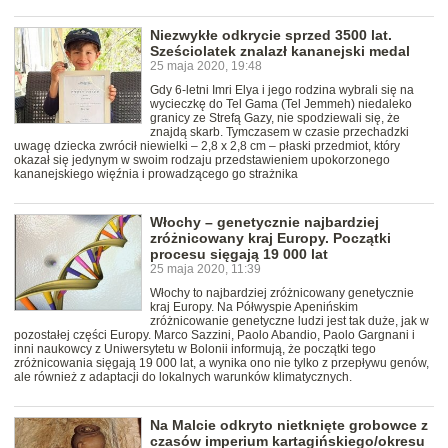
Niezwykłe odkrycie sprzed 3500 lat.
Sześciolatek znalazł kananejski medal
25 maja 2020, 19:48
Gdy 6-letni Imri Elya i jego rodzina wybrali się na
wycieczkę do Tel Gama (Tel Jemmeh) niedaleko
granicy ze Strefą Gazy, nie spodziewali się, że
znajdą skarb. Tymczasem w czasie przechadzki
uwagę dziecka zwrócił niewielki – 2,8 x 2,8 cm – płaski przedmiot, który
okazał się jedynym w swoim rodzaju przedstawieniem upokorzonego
kananejskiego więźnia i prowadzącego go strażnika
Włochy – genetycznie najbardziej
zróżnicowany kraj Europy. Początki
procesu sięgają 19 000 lat
25 maja 2020, 11:39
Włochy to najbardziej zróżnicowany genetycznie
kraj Europy. Na Półwyspie Apenińskim
zróżnicowanie genetyczne ludzi jest tak duże, jak w
pozostałej części Europy. Marco Sazzini, Paolo Abandio, Paolo Gargnani i
inni naukowcy z Uniwersytetu w Bolonii informują, że początki tego
zróżnicowania sięgają 19 000 lat, a wynika ono nie tylko z przepływu genów,
ale również z adaptacji do lokalnych warunków klimatycznych.
Na Malcie odkryto nietknięte grobowce z
czasów imperium kartagińskiego/okresu