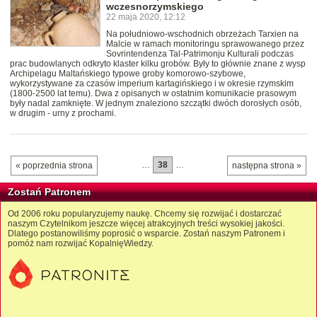
wczesnorzymskiego
22 maja 2020, 12:12
Na południowo-wschodnich obrzeżach Tarxien na
Malcie w ramach monitoringu sprawowanego przez
Sovrintendenza Tal-Patrimonju Kulturali podczas
prac budowlanych odkryto klaster kilku grobów. Były to głównie znane z wysp
Archipelagu Maltańskiego typowe groby komorowo-szybowe,
wykorzystywane za czasów imperium kartagińskiego i w okresie rzymskim
(1800-2500 lat temu). Dwa z opisanych w ostatnim komunikacie prasowym
były nadal zamknięte. W jednym znaleziono szczątki dwóch dorosłych osób,
w drugim - urny z prochami.
…
38
…
« poprzednia strona
następna strona »
Zostań Patronem
Od 2006 roku popularyzujemy naukę. Chcemy się rozwijać i dostarczać
naszym Czytelnikom jeszcze więcej atrakcyjnych treści wysokiej jakości.
Dlatego postanowiliśmy poprosić o wsparcie. Zostań naszym Patronem i
pomóż nam rozwijać KopalnięWiedzy.