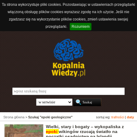
Ta strona wykorzystuje pliki cookies. Pozostawiając w ustawieniach przeglądarki
włączoną obsługę plików cookies wyrażasz zgodę na ich użycie. Jeśli nie
zgadzasz się na wykorzystanie plików cookies, zmień ustawienia swojej
przeglądarki.
Rozumiem
Strona główna
>
Szukaj "epoki geologiczne"
sortuj wg:
trafności
|
daty
Wielki, stary i bogaty – wykopaliska z
epoki
wikingów rzucają światło na
początki osadnictwa na Islandii