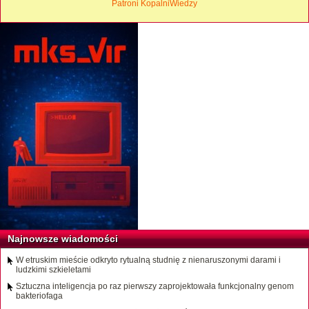
Patroni KopalniWiedzy
Najnowsze wiadomości
W etruskim mieście odkryto rytualną studnię z nienaruszonymi darami i
ludzkimi szkieletami
Sztuczna inteligencja po raz pierwszy zaprojektowała funkcjonalny genom
bakteriofaga