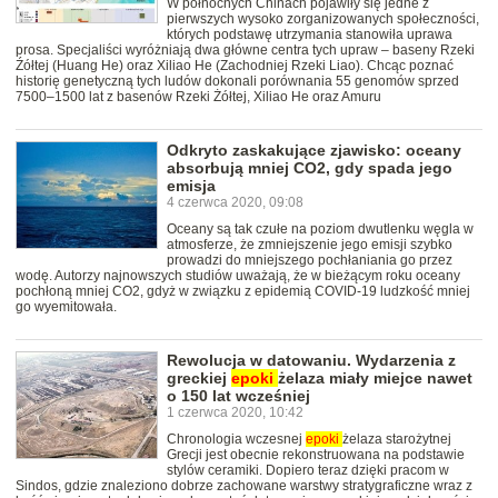
W północnych Chinach pojawiły się jedne z
pierwszych wysoko zorganizowanych społeczności,
których podstawę utrzymania stanowiła uprawa
prosa. Specjaliści wyróżniają dwa główne centra tych upraw – baseny Rzeki
Źółtej (Huang He) oraz Xiliao He (Zachodniej Rzeki Liao). Chcąc poznać
historię genetyczną tych ludów dokonali porównania 55 genomów sprzed
7500–1500 lat z basenów Rzeki Żółtej, Xiliao He oraz Amuru
Odkryto zaskakujące zjawisko: oceany
absorbują mniej CO2, gdy spada jego
emisja
4 czerwca 2020, 09:08
Oceany są tak czułe na poziom dwutlenku węgla w
atmosferze, że zmniejszenie jego emisji szybko
prowadzi do mniejszego pochłaniania go przez
wodę. Autorzy najnowszych studiów uważają, że w bieżącym roku oceany
pochłoną mniej CO2, gdyż w związku z epidemią COVID-19 ludzkość mniej
go wyemitowała.
Rewolucja w datowaniu. Wydarzenia z
greckiej
epoki
żelaza miały miejce nawet
o 150 lat wcześniej
1 czerwca 2020, 10:42
Chronologia wczesnej
epoki
żelaza starożytnej
Grecji jest obecnie rekonstruowana na podstawie
stylów ceramiki. Dopiero teraz dzięki pracom w
Sindos, gdzie znaleziono dobrze zachowane warstwy stratygraficzne wraz z