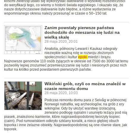
kośćmi zwierząt udało się wykorzystać datowanie o wysokiej rozdzielczości
do weryfikacji tego, co wiemy o historii świata egejskiego. I okazało się, że
nasze dotychczasowe datowanie było błędne, a różne wydarzenia ze
wspomnianego okresu należy przesunąć w czasie o 50–150 lat.
Zanim powstały pierwsze państwa
dochodziło do mieszania się ludzi na
wielką skalę
28 maja 2020, 20:01
Anatolia, północny Lewant i Kaukaz odegrały
niezwykle ważną rolę w rozwoju złożonych
społeczności i kultur
epoki
miedzi i brązu.
Najnowsze genomów 110 osób żyjących w okresie od 7500 do 3000 lat temu
pozwoliły lepiej zrozumieć przemieszczanie się ludzi i niesionych przez nich
kultur na krótko przed powstaniem pierwszych państw.
Wikiński grób, czyli co można znaleźć w
czasie remontu domu
28 maja 2020, 10:03
Podczas remontu domu para z Seivåg w północnej
Norwegii natrafiła, wg archeologów, na grób z ery
wikingów. Gdy by ułożyć warstwę izolacyjną,
zerwano podłogę sypialni i usunięto leżący pod nią
piasek, znaleziono kamienie, które najprawdopodobniej tworzyły kopiec
(cairn). Pod rumowiskiem odkryto szklany koralik, a nieco głębiej obuch
toporka i inne żelazne obiekty. Najprawdopodobniej są one równie stare, jak
toporek.