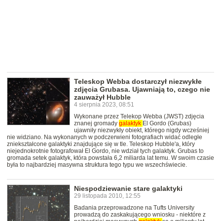
Teleskop Webba dostarczył niezwykłe
zdjęcia Grubasa. Ujawniają to, czego nie
zauważył Hubble
4 sierpnia 2023, 08:51
Wykonane przez Telekop Webba (JWST) zdjęcia
znanej gromady
galaktyk
El Gordo (Grubas)
ujawniły niezwykły obiekt, którego nigdy wcześniej
nie widziano. Na wykonanych w podczerwieni fotografiach widać odległe
zniekształcone galaktyki znajdujące się w tle. Teleskop Hubble'a, który
niejednokrotnie fotografował El Gordo, nie wdział tych galaktyk. Grubas to
gromada setek galaktyk, która powstała 6,2 miliarda lat temu. W swoim czasie
była to najbardziej masywna struktura tego typu we wszechświecie.
Niespodziewanie stare galaktyki
29 listopada 2010, 12:55
Badania przeprowadzone na Tufts University
prowadzą do zaskakującego wniosku - niektóre z