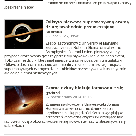
gromadzie nazwę Laniakea, co po hawajsku znaczy
„bezkresne niebo”.
Odkryto pierwszą supermasywną czarną
dziurę swobodnie przemierzającą
kosmos
28 lipca 2026, 09:48
Zespół astronomów z University of Maryland,
kierowany przez Roberta Steina, opisał w The
Astrophysical Journal Letters pierwszy znany
przypadek rozerwania gwiazdy przez siły pływowe (tidal disruption event,
TDE) czarnej dziury, który miał miejsce wyraźnie poza centrum galaktyki.
Odkrycie dostarcza mocnego argumentu za istnieniem tzw. wędrujących
supermasywnych czarnych dziur – obiektów przewidywanych teoretycznie,
ale dotąd niemal nieuchwytnych.
Czarne dziury blokują formowanie się
gwiazd
22 października 2014, 05:02
Zdaniem naukowców z Uniwersytetu Johnsa
Hopkinsa masywne czarne dziury, które z
prędkością bliską prędkości światła wysyłają w
przestrzeń kosmiczną cząsteczki emitujące fale
radiowe, mogą blokować tworzenie się nowych gwiazd w starzejących się
galaktykach