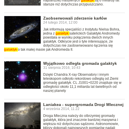
najbardziej masywnych
galaktyk
są o miliardy lat
starsze niż dotychczas przypuszczano.
Zaobserwowali zderzenie karłów
24 lutego 2014, 12:00
Jak informują specjaliści z Instytutu Nielsa Bohra,
jedna z
galaktyk
satelickich Galaktyki Andromedy
powstała w wyniku połączenia dwóch innych
galaktyk. Odkrycie jest o tyle interesujące, że
dotychczas nie zaobserwowano łączenia się
galaktyk
o tak małej masie jak Andromeda II.
Wyjątkowo odległa gromada galaktyk
31 sierpnia 2016, 10:43
Dzięki Chandra X-ray Observatory i innym
teleskopom odkryto rekordowo odległą od Ziemi
gromadę galaktyk. CL J1001+0220 znajduje się w
odległości około 11,1 miliarda lat świetlnych od
naszej planety
Laniakea - supergromada Drogi Mlecznej
4 września 2014, 11:22
Droga Mleczna należy do olbrzymiej gromady
galaktyk, która jest znacznie bardziej masywna i
większa niż dotychczas sądzono. Astronomowie,
którzy dokonali najnowszych pomiarów nadali