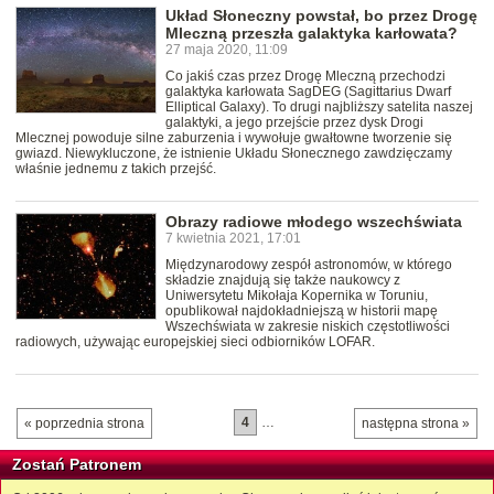
Układ Słoneczny powstał, bo przez Drogę
Mleczną przeszła galaktyka karłowata?
27 maja 2020, 11:09
Co jakiś czas przez Drogę Mleczną przechodzi
galaktyka karłowata SagDEG (Sagittarius Dwarf
Elliptical Galaxy). To drugi najbliższy satelita naszej
galaktyki, a jego przejście przez dysk Drogi
Mlecznej powoduje silne zaburzenia i wywołuje gwałtowne tworzenie się
gwiazd. Niewykluczone, że istnienie Układu Słonecznego zawdzięczamy
właśnie jednemu z takich przejść.
Obrazy radiowe młodego wszechświata
7 kwietnia 2021, 17:01
Międzynarodowy zespół astronomów, w którego
składzie znajdują się także naukowcy z
Uniwersytetu Mikołaja Kopernika w Toruniu,
opublikował najdokładniejszą w historii mapę
Wszechświata w zakresie niskich częstotliwości
radiowych, używając europejskiej sieci odbiorników LOFAR.
4
…
« poprzednia strona
następna strona »
Zostań Patronem