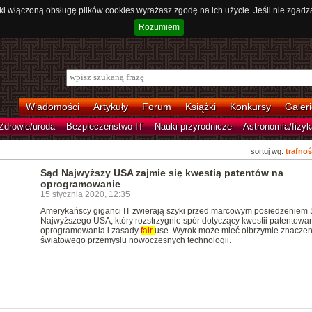
ki włączoną obsługę plików cookies wyrażasz zgodę na ich użycie. Jeśli nie zgadz
Rozumiem
Wiadomości
Artykuły
Forum
Książki
Konkursy
Galeri
Zdrowie/uroda
Bezpieczeństwo IT
Nauki przyrodnicze
Astronomia/fizyk
sortuj wg:
trafnoś
Sąd Najwyższy USA zajmie się kwestią patentów na
oprogramowanie
15 stycznia 2020, 12:35
Amerykańscy giganci IT zwierają szyki przed marcowym posiedzeniem
Najwyższego USA, który rozstrzygnie spór dotyczący kwestii patentowa
oprogramowania i zasady
fair
use. Wyrok może mieć olbrzymie znaczen
światowego przemysłu nowoczesnych technologii.