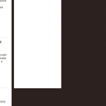
dziur
pie
ć
czyło
unęła
 o
kacji