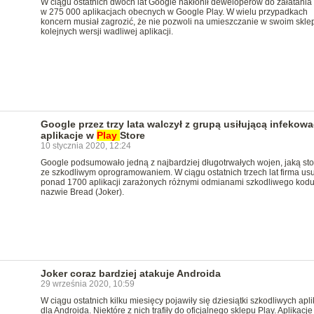
W ciągu ostatnich dwóch lat Google nakłonił deweloperów do załatania 
w 275 000 aplikacjach obecnych w Google Play. W wielu przypadkach
koncern musiał zagrozić, że nie pozwoli na umieszczanie w swoim skle
kolejnych wersji wadliwej aplikacji.
Google przez trzy lata walczył z grupą usiłującą infekowa
aplikacje w
Play
Store
10 stycznia 2020, 12:24
Google podsumowało jedną z najbardziej długotrwałych wojen, jaką sto
ze szkodliwym oprogramowaniem. W ciągu ostatnich trzech lat firma us
ponad 1700 aplikacji zarażonych różnymi odmianami szkodliwego kodu
nazwie Bread (Joker).
Joker coraz bardziej atakuje Androida
29 września 2020, 10:59
W ciągu ostatnich kilku miesięcy pojawiły się dziesiątki szkodliwych apli
dla Androida. Niektóre z nich trafiły do oficjalnego sklepu Play. Aplikacje