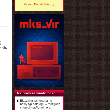
Patroni KopalniWiedzy
e
o
right
Najnowsze wiadomości
Blaszki mitochondrialne –
nowy typ patologii w mózgach
chorych na Alzheimera