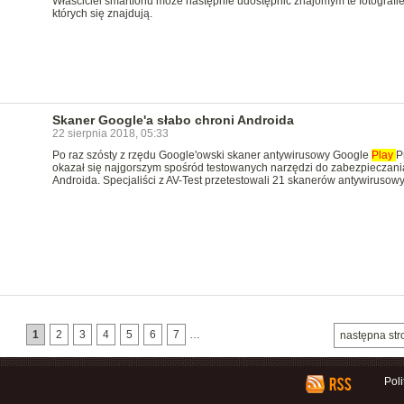
Właściciel smartfonu może następnie udostępnić znajomym te fotografie
których się znajdują.
Skaner Google'a słabo chroni Androida
22 sierpnia 2018, 05:33
Po raz szósty z rzędu Google'owski skaner antywirusowy Google
Play
P
okazał się najgorszym spośród testowanych narzędzi do zabezpieczani
Androida. Specjaliści z AV-Test przetestowali 21 skanerów antywirusowy
1
2
3
4
5
6
7
…
następna str
Pol