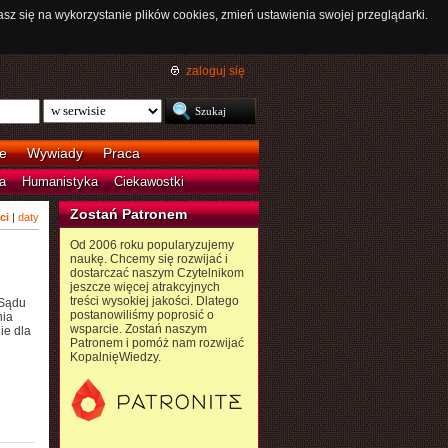
asz się na wykorzystanie plików cookies, zmień ustawienia swojej przeglądarki.
zaloguj się
e
Wywiady
Praca
a
Humanistyka
Ciekawostki
Zostań Patronem
ci
|
daty
Od 2006 roku popularyzujemy
naukę. Chcemy się rozwijać i
dostarczać naszym Czytelnikom
jeszcze więcej atrakcyjnych
treści wysokiej jakości. Dlatego
 Sądu
postanowiliśmy poprosić o
nia
wsparcie. Zostań naszym
ie dla
Patronem i pomóż nam rozwijać
KopalnięWiedzy.