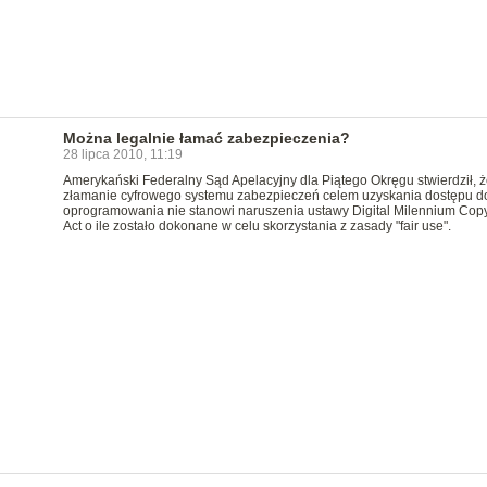
Można legalnie łamać zabezpieczenia?
28 lipca 2010, 11:19
Amerykański Federalny Sąd Apelacyjny dla Piątego Okręgu stwierdził, ż
złamanie cyfrowego systemu zabezpieczeń celem uzyskania dostępu d
oprogramowania nie stanowi naruszenia ustawy Digital Milennium Copy
Act o ile zostało dokonane w celu skorzystania z zasady "fair use".