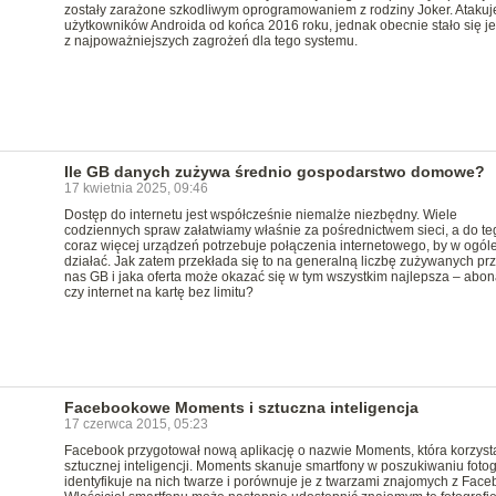
zostały zarażone szkodliwym oprogramowaniem z rodziny Joker. Atakuj
użytkowników Androida od końca 2016 roku, jednak obecnie stało się 
z najpoważniejszych zagrożeń dla tego systemu.
Ile GB danych zużywa średnio gospodarstwo domowe?
17 kwietnia 2025, 09:46
Dostęp do internetu jest współcześnie niemalże niezbędny. Wiele
codziennych spraw załatwiamy właśnie za pośrednictwem sieci, a do te
coraz więcej urządzeń potrzebuje połączenia internetowego, by w ogól
działać. Jak zatem przekłada się to na generalną liczbę zużywanych pr
nas GB i jaka oferta może okazać się w tym wszystkim najlepsza – abo
czy internet na kartę bez limitu?
Facebookowe Moments i sztuczna inteligencja
17 czerwca 2015, 05:23
Facebook przygotował nową aplikację o nazwie Moments, która korzyst
sztucznej inteligencji. Moments skanuje smartfony w poszukiwaniu fotogr
identyfikuje na nich twarze i porównuje je z twarzami znajomych z Face