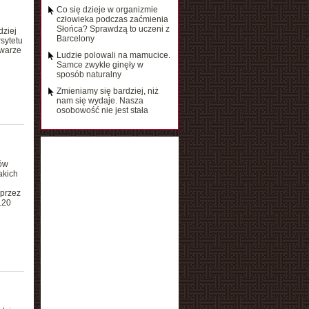
Co się dzieje w organizmie
człowieka podczas zaćmienia
Słońca? Sprawdzą to uczeni z
dziej
Barcelony
sytetu
twarze
Ludzie polowali na mamucice.
Samce zwykle ginęły w
sposób naturalny
Zmieniamy się bardziej, niż
nam się wydaje. Nasza
osobowość nie jest stała
rów
akich
oprzez
120