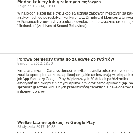
Płodne kobiety lubią zalotnych mężczyzn
17 grudnia 2009, 10:00
W najpłodniejszej fazie cyklu kobiety uznają zalotnych mężczyzn za bar
atrakcyjnych od pozostałych konkurentów. Dr Edward Morrison z Uniwer
w Portsmouth zauważył, że podczas owulacji panie wyraźnie preferują 
"flirciarskie" (Archives of Sexual Behaviour).
Połowa pieniędzy trafia do zaledwie 25 twórców
5 grudnia 2012, 13:50
Firma analityczna Canalys donosi, że tylko niewielki odsetek develope
zarabia spore pieniądze na aplikacjach, jakie umieszczają w sklepach t
jak App Store czy Google Play. W pierwszych 20 dniach października
amerykańskie sklepy z płatnymi aplikacjami oraz same aplikacje (np. p
sprzedaż graczom wirtualnych przedmiotów) zarobiły dla developerów 
milionów dolarów
Wielkie łatanie aplikacji w Google Play
23 stycznia 2017, 10:33