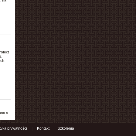
, na
rotect
a
ch.
ona »
ityka prywatności
|
Kontakt
Szkolenia