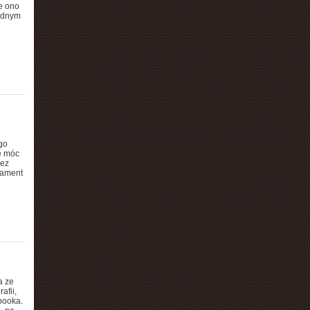
e ono
jednym
go
e móc
zez
nament
a ze
afii,
booka.