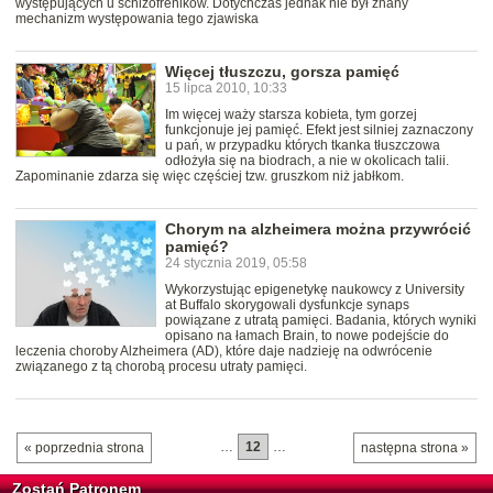
występujących u schizofreników. Dotychczas jednak nie był znany
mechanizm występowania tego zjawiska
Więcej tłuszczu, gorsza pamięć
15 lipca 2010, 10:33
Im więcej waży starsza kobieta, tym gorzej
funkcjonuje jej pamięć. Efekt jest silniej zaznaczony
u pań, w przypadku których tkanka tłuszczowa
odłożyła się na biodrach, a nie w okolicach talii.
Zapominanie zdarza się więc częściej tzw. gruszkom niż jabłkom.
Chorym na alzheimera można przywrócić
pamięć?
24 stycznia 2019, 05:58
Wykorzystując epigenetykę naukowcy z University
at Buffalo skorygowali dysfunkcje synaps
powiązane z utratą pamięci. Badania, których wyniki
opisano na łamach Brain, to nowe podejście do
leczenia choroby Alzheimera (AD), które daje nadzieję na odwrócenie
związanego z tą chorobą procesu utraty pamięci.
…
12
…
« poprzednia strona
następna strona »
Zostań Patronem