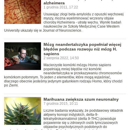
alzheimera
1 grudnia 2011, 17:22
Usuwając złogi beta-amyloidu z opuszki węchowej
myszy, można wyeliminować wczesny objaw
choroby Alzheimera - utratę węchu. Wyniki badań
naukowców ze Szkoły Medycznej Case Western
University ukazały się w Journal of Neuroscience.
Mózg neandertalczyka popełniał więcej
błędów podczas rozwoju niż mózg H.
sapiens
2 sierpnia 2022, 14:50
Macierzyste komórki mózgu Homo sapiens
popełniają mniej błędów niż komórki
neandertalczyka w przekazywaniu chromosomów
komórkom potomnym. To jeden z elementów, które mogą wyjaśniać,
dlaczego obecnie jesteśmy jedynym gatunkiem rodzaju Homo, który chodzi
po Ziemi.
Marihuana zwiększa szum neuronalny
7 grudnia 2015, 10:11
Liczne badania wykazały, że podstawowy składnik
aktywny konopi indyjskich, delta-9-
tetrahydrokannabinol (delta 9-THC) powoduje
pojawienie się u zdrowych osób tymczasowych
objawów psychotycznych podobnych do