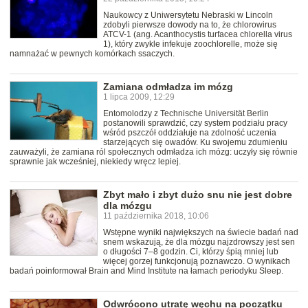
Naukowcy z Uniwersytetu Nebraski w Lincoln
zdobyli pierwsze dowody na to, że chlorowirus
ATCV-1 (ang. Acanthocystis turfacea chlorella virus
1), który zwykle infekuje zoochlorelle, może się
namnażać w pewnych komórkach ssaczych.
Zamiana odmładza im mózg
1 lipca 2009, 12:29
Entomolodzy z Technische Universität Berlin
postanowili sprawdzić, czy system podziału pracy
wśród pszczół oddziałuje na zdolność uczenia
starzejących się owadów. Ku swojemu zdumieniu
zauważyli, że zamiana ról społecznych odmładza ich mózg: uczyły się równie
sprawnie jak wcześniej, niekiedy wręcz lepiej.
Zbyt mało i zbyt dużo snu nie jest dobre
dla mózgu
11 października 2018, 10:06
Wstępne wyniki największych na świecie badań nad
snem wskazują, że dla mózgu najzdrowszy jest sen
o długości 7–8 godzin. Ci, którzy śpią mniej lub
więcej gorzej funkcjonują poznawczo. O wynikach
badań poinformował Brain and Mind Institute na łamach periodyku Sleep.
Odwrócono utratę węchu na początku