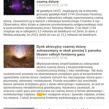
czarną dziurę
7 listopada 2023, 12:18
W galaktyce UHZ1, znajdującej się w kierunku
gromady galaktyk Abell 2744 (Gromada Pandory),
odkryto najbardziej odległą supermasywną czarną
dziurę. Zauważono ją w danych z teleskopu kosmicznego Chandra X-ray
Observatory, który działa w zakresie promieniowania rentgenowskiego oraz
w podczerwieni rejestrowanej przez Teleskop Webba. O ile Abell 2744
znajduje się w odległości 3,5 miliarda lat świetlnych od Ziemi, to dane z
Webba pokazały, że UHZ1 dzieli od nas aż 13,2 miliarda lat świetlnych.
Dysk akrecyjny czarnej dziury
zobrazowany w skali poniżej 1 parseka.
Uczeni odkryli fontannę gazu
6 listopada 2023, 10:01
Międzynarodowy zespół badawczy zobrazował
okolice czarnej dziury z bezprecedensową
rozdzielczością bliską 1 roku świetlnego. Tak duża
rozdzielczość pozwala na obserwowanie przepływu gazu w bezpośrednim
sąsiedztwie czarnej dziury i badanie różnych faz otaczającego dziurę gazu –
plazmowej, atomowej i molekularnej. Przede wszystkim zaś umożliwiła
lepsze opisanie przepływu gazu z dysku akrecyjnego i wykazanie, że jest on
spowodowany niestabilnością grawitacyjną. Naukowcy zauważyli, że
znaczna część gazu jest odrzucana od czarnej dziury w formie atomowego i
molekularnego odpływu.
Gaz
ten następnie wraca i zjawisko odpływu znowu
ma miejsce. Całość przypomina fontannę wydobywającą się z czarnej dziury.