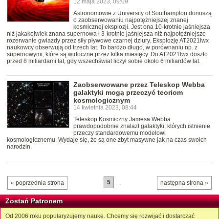
12 maja 2023, 09:09
Astronomowie z University of Southampton donoszą
o zaobserwowaniu najpotężniejszej znanej
kosmicznej eksplozji. Jest ona 10-krotnie jaśniejsza
niż jakakolwiek znana supernowa i 3-krotnie jaśniejsza niż najpotężniejsze
rozerwanie gwiazdy przez siły pływowe czarnej dziury. Eksplozję AT2021lwx
naukowcy obserwują od trzech lat. To bardzo długo, w porównaniu np. z
supernowymi, które są widoczne przez kilka miesięcy. Do AT2021lwx doszło
przed 8 miliardami lat, gdy wszechświat liczył sobie około 6 miliardów lat.
Zaobserwowane przez Teleskop Webba
galaktyki mogą przeczyć teoriom
kosmologicznym
14 kwietnia 2023, 08:44
Teleskop Kosmiczny Jamesa Webba
prawdopodobnie znalazł galaktyki, których istnienie
przeczy standardowemu modelowi
kosmologicznemu. Wydaje się, że są one zbyt masywne jak na czas swoich
narodzin.
5
…
« poprzednia strona
następna strona »
Zostań Patronem
Od 2006 roku popularyzujemy naukę. Chcemy się rozwijać i dostarczać