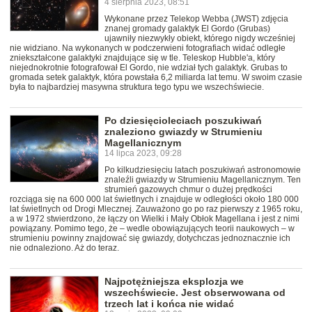
4 sierpnia 2023, 08:51
Wykonane przez Telekop Webba (JWST) zdjęcia
znanej gromady galaktyk El Gordo (Grubas)
ujawniły niezwykły obiekt, którego nigdy wcześniej
nie widziano. Na wykonanych w podczerwieni fotografiach widać odległe
zniekształcone galaktyki znajdujące się w tle. Teleskop Hubble'a, który
niejednokrotnie fotografował El Gordo, nie wdział tych galaktyk. Grubas to
gromada setek galaktyk, która powstała 6,2 miliarda lat temu. W swoim czasie
była to najbardziej masywna struktura tego typu we wszechświecie.
Po dziesięcioleciach poszukiwań
znaleziono gwiazdy w Strumieniu
Magellanicznym
14 lipca 2023, 09:28
Po kilkudziesięciu latach poszukiwań astronomowie
znaleźli gwiazdy w Strumieniu Magellanicznym. Ten
strumień gazowych chmur o dużej prędkości
rozciąga się na 600 000 lat świetlnych i znajduje w odległości około 180 000
lat świetlnych od Drogi Mlecznej. Zauważono go po raz pierwszy z 1965 roku,
a w 1972 stwierdzono, że łączy on Wielki i Mały Obłok Magellana i jest z nimi
powiązany. Pomimo tego, że – wedle obowiązujących teorii naukowych – w
strumieniu powinny znajdować się gwiazdy, dotychczas jednoznacznie ich
nie odnaleziono. Aż do teraz.
Najpotężniejsza eksplozja we
wszechświecie. Jest obserwowana od
trzech lat i końca nie widać