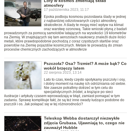
Loty w kosmos zmieniają skład
atmosfery
17 października 2023, 11:17
Epoka podboju kosmosu pozostawia ślady w jednej
z najbardziej odizolowanych części atmosfery,
stratosferze. A ślady te mogą mieć wpływ na klimat
oraz warstwę ozonową. Takie wnioski płyną z badań
prowadzonych za pomocą samolotów latających na wysokości 19 kilometrów
na Ziemią. W znajdujących się tam aerozolach naukowcy znaleźli duże ilości
metali, które prawdopodobnie pochodzą z coraz częstszych startów oraz
powrotów na Ziemię pojazdów kosmicznych. Metale te prowadzą do zmian
procesów chemicznych zachodzących w atmosferze
Pszczoła? Osa? Trzmiel? A może bąk? Co
wokół brzęczy latem
22 sierpnia 2023, 13:14
Lato to czas, kiedy często spotykamy pszczoły i osy,
i dobry moment na naukę ich odróżniania od siebie.
Nie zawsze potrafimy dotrzeć w tym celu do
specjalistycznych źródeł, a krążące po sieci
ilustracje i artykuły czasem wprowadzają w błąd, zamiast pomagać w tym
zadaniu. Sprawę komplikuje fakt, że są też inne owady łudząco podobne do
pszczół i os. Jak połapać się w tej różnorodności?
Teleskop Webba dostarczył niezwykłe
zdjęcia Grubasa. Ujawniają to, czego nie
zauważył Hubble