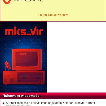
Patroni KopalniWiedzy
Najnowsze wiadomości
W etruskim mieście odkryto rytualną studnię z nienaruszonymi darami i