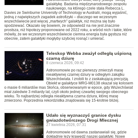
galaktykę. Badania międzynarodowego zespołu
naukowego, na którego czele stała Rebecca L.
Davies ze Swinburne University of Technology w Australii, mogą wyjaśnić,
jedną z największych zagadek astrofizyki – dlaczego we wczesnym
wszechświecie jest więcej „martwych” galaktyk, niż można się było
spodziewać. Okazało się bowiem, że odpowiedź na nie jest znacznie
prostsza, niż hipotezy proponowane od 2022 roku, a wśród nich i takie, które
mówiły, że we wczesnym wszechświecie ciemna energia była gęstsza niż
obecnie, zatem galaktyki mogłyby szybciej rosnąć i umierać.
Teleskop Webba zważył odległą uśpioną
czarną dziurę
8 czerwca 2026, 09:42
Astronomowie po raz pierwszy zmierzyli masę
nieaktywnej czarnej dziury w odległym zakątku
Wszechświata. I zrobili to z zaskakującą precyzją.
Obiekt w galaktyce MRG-M0138 okazał się kolosem
o masie 6 miliardów mas Słońca, obserwowanym w epoce, gdy Wszechświat
miał zaledwie 3 miliardy lat, czyli około jednej czwartej swojego obecnego
wieku. To najbardziej odległa nieaktywna czarna dziura, której masę
zmierzono. Poprzednia rekordzistka znajdowała się 15-krotnie bliżej.
Udało się wyznaczyć granice dysku
gwiazdotwórczego Drogi Mlecznej
27 kwietnia 2026, 07:31
Astronomowie od dawna zastanawiali się, gdzie
dokładnie leży krawędź naszej galaktyki. Nowe