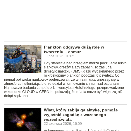
Plankton odgrywa dużą rolę w
tworzeniu... chmur
1 lipca 2026, 10:05
Gdy staniecie nad brzegiem morza poczujecie lekko
siarkowy, orzeźwiający zapach. To zasługa
dimetylosiarczku (DMS), gazu wydzielanego przez
mikroskopijny plankton podczas fotosyntezy. Od
niemal pół wieku naukowcy podejrzewali, że ten sam gaz, unosząc się w
atmosferze i utleniając, bierze udział w formowaniu chmur nad oceanami.
Najnowsze badania zespołu z Uniwersytetu Helsińskiego, przeprowadzone
w komorze CLOUD w CERN-ie, pokazują, że rola ta może być większa, niż
dotąd sądzono.
Wiatr, który zabija galaktykę, pomoże
wyjaśnić zagadkę z wczesnego
wszechświata
22 czerwca 2026, 16:09
Astronomowie odkryli wiatr, który „zabija” swoją