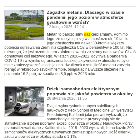
Zagadka metanu. Dlaczego w czasie
pandemii jego poziom w atmosferze
gwałtownie wzrósł?
12 lutego 2026, 12:14
Metan to bardzo silny
gaz
cieplarniany. Pomimo
tego, że utrzymuje się w atmosferze ok. 10 lat, to
jego cząsteczka ma nawet 30-krotnie większy
potencja ogrzewania Ziemi niż cząsteczka CO2 w perspektywie 100 lat. Nic
dziwnego, że jest przedmiotem zainteresowania ze strony naukowców. Ci zaś
odnotowali coś niezwykłego. W latach 2020–2022, gdy trwała pandemia
COVID-19 i w wyniku ograniczenia ludzkiej aktywności w atmosferze było
mnie zanieczyszczeń takich jak np. dwutlenek azotu, ilość metanu zaczęła
rosnąć w rekordowo szybkim tempie, osiągając najwyższe stężenie na
poziomie 16,2 ppb, aż spadła do 8,6 ppb w 2023 roku.
Dzięki samochodom elektrycznym
poprawia się jakość powietrza w okolicy
26 stycznia 2026, 11:55
Dzięki wykorzystaniu danych satelitarnych
naukowcy z Keck School of Medicine Uniwersytetu
Południowej Kalifornii jako pierwsi wykazali, że
samochody elektryczne przyczyniają się do
statystycznie istotnej poprawy jakości powietrza w okolicy. Naukowcy, którzy
przeanalizowali dane z Kalifornii z lat 2019–2023 wykazali, że na każde 200
samochodów elektrycznych używanych zamiast spalinowych, ilość ditlenku
azotu w powietrzu w okolicy spada o 1,1%.