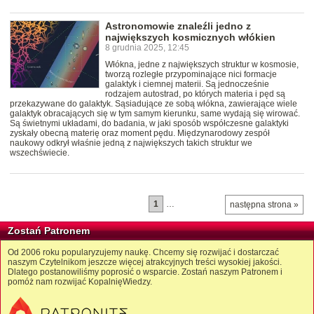
Astronomowie znaleźli jedno z
największych kosmicznych włókien
8 grudnia 2025, 12:45
Włókna, jedne z największych struktur w kosmosie,
tworzą rozległe przypominające nici formacje
galaktyk i ciemnej materii. Są jednocześnie
rodzajem autostrad, po których materia i pęd są
przekazywane do galaktyk. Sąsiadujące ze sobą włókna, zawierające wiele
galaktyk obracających się w tym samym kierunku, same wydają się wirować.
Są świetnymi układami, do badania, w jaki sposób współczesne galaktyki
zyskały obecną materię oraz moment pędu. Międzynarodowy zespół
naukowy odkrył właśnie jedną z największych takich struktur we
wszechświecie.
1
…
następna strona »
Zostań Patronem
Od 2006 roku popularyzujemy naukę. Chcemy się rozwijać i dostarczać
naszym Czytelnikom jeszcze więcej atrakcyjnych treści wysokiej jakości.
Dlatego postanowiliśmy poprosić o wsparcie. Zostań naszym Patronem i
pomóż nam rozwijać KopalnięWiedzy.