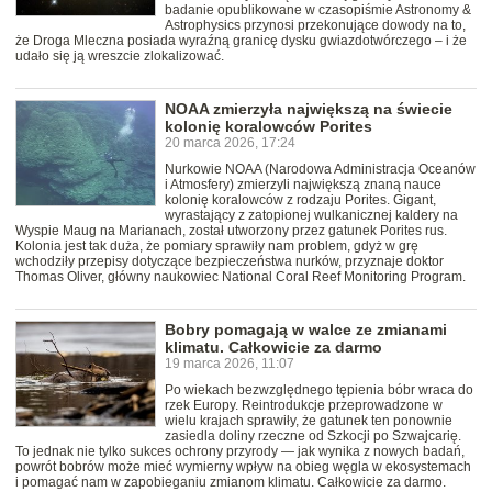
badanie opublikowane w czasopiśmie Astronomy &
Astrophysics przynosi przekonujące dowody na to,
że Droga Mleczna posiada wyraźną granicę dysku gwiazdotwórczego – i że
udało się ją wreszcie zlokalizować.
NOAA zmierzyła największą na świecie
kolonię koralowców Porites
20 marca 2026, 17:24
Nurkowie NOAA (Narodowa Administracja Oceanów
i Atmosfery) zmierzyli największą znaną nauce
kolonię koralowców z rodzaju Porites. Gigant,
wyrastający z zatopionej wulkanicznej kaldery na
Wyspie Maug na Marianach, został utworzony przez gatunek Porites rus.
Kolonia jest tak duża, że pomiary sprawiły nam problem, gdyż w grę
wchodziły przepisy dotyczące bezpieczeństwa nurków, przyznaje doktor
Thomas Oliver, główny naukowiec National Coral Reef Monitoring Program.
Bobry pomagają w walce ze zmianami
klimatu. Całkowicie za darmo
19 marca 2026, 11:07
Po wiekach bezwzględnego tępienia bóbr wraca do
rzek Europy. Reintrodukcje przeprowadzone w
wielu krajach sprawiły, że gatunek ten ponownie
zasiedla doliny rzeczne od Szkocji po Szwajcarię.
To jednak nie tylko sukces ochrony przyrody — jak wynika z nowych badań,
powrót bobrów może mieć wymierny wpływ na obieg węgla w ekosystemach
i pomagać nam w zapobieganiu zmianom klimatu. Całkowicie za darmo.