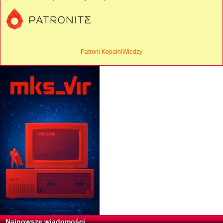
Patroni KopalniWiedzy
Najnowsze wiadomości