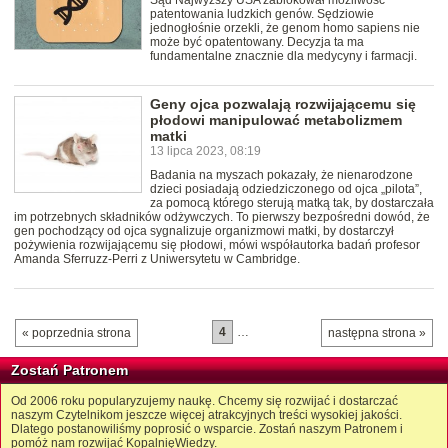
Sąd Najwyższy USA zablokował możliwość
patentowania ludzkich genów. Sędziowie
jednogłośnie orzekli, że genom homo sapiens nie
może być opatentowany. Decyzja ta ma
fundamentalne znacznie dla medycyny i farmacji.
Geny ojca pozwalają rozwijającemu się
płodowi manipulować metabolizmem
matki
13 lipca 2023, 08:19
Badania na myszach pokazały, że nienarodzone
dzieci posiadają odziedziczonego od ojca „pilota”,
za pomocą którego sterują matką tak, by dostarczała
im potrzebnych składników odżywczych. To pierwszy bezpośredni dowód, że
gen pochodzący od ojca sygnalizuje organizmowi matki, by dostarczył
pożywienia rozwijającemu się płodowi, mówi współautorka badań profesor
Amanda Sferruzz-Perri z Uniwersytetu w Cambridge.
4
…
« poprzednia strona
następna strona »
Zostań Patronem
Od 2006 roku popularyzujemy naukę. Chcemy się rozwijać i dostarczać
naszym Czytelnikom jeszcze więcej atrakcyjnych treści wysokiej jakości.
Dlatego postanowiliśmy poprosić o wsparcie. Zostań naszym Patronem i
pomóż nam rozwijać KopalnięWiedzy.