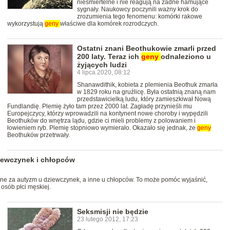
nieśmiertelne i nie reagują na żadne hamujące
sygnały. Naukowcy poczynili ważny krok do
zrozumienia tego fenomenu: komórki rakowe
wykorzystują
geny
właściwe dla komórek rozrodczych.
Ostatni znani Beothukowie zmarli przed
200 laty. Teraz ich
geny
odnaleziono u
żyjących ludzi
4 lipca 2020, 08:12
Shanawdithik, kobieta z plemienia Beothuk zmarła
w 1829 roku na gruźlicę. Była ostatnią znaną nam
przedstawicielką ludu, który zamieszkiwał Nową
Fundlandię. Plemię żyło tam przez 2000 lat. Zagładę przynieśli mu
Europejczycy, którzy wprowadzili na kontynent nowe choroby i wypędzili
Beothuków do wnętrza lądu, gdzie ci mieli problemy z polowaniem i
łowieniem ryb. Plemię stopniowo wymierało. Okazało się jednak, że
geny
Beothuków przetrwały.
iewczynek i chłopców
ne za autyzm u dziewczynek, a inne u chłopców. To może pomóc wyjaśnić,
osób płci męskiej.
Seksmisji nie będzie
23 lutego 2012, 17:23