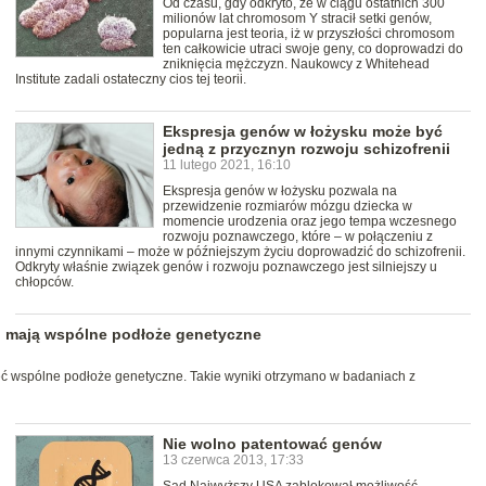
Od czasu, gdy odkryto, że w ciągu ostatnich 300
milionów lat chromosom Y stracił setki genów,
popularna jest teoria, iż w przyszłości chromosom
ten całkowicie utraci swoje geny, co doprowadzi do
zniknięcia mężczyzn. Naukowcy z Whitehead
Institute zadali ostateczny cios tej teorii.
Ekspresja genów w łożysku może być
jedną z przycznyn rozwoju schizofrenii
11 lutego 2021, 16:10
Ekspresja genów w łożysku pozwala na
przewidzenie rozmiarów mózgu dziecka w
momencie urodzenia oraz jego tempa wczesnego
rozwoju poznawczego, które – w połączeniu z
innymi czynnikami – może w późniejszym życiu doprowadzić do schizofrenii.
Odkryty właśnie związek genów i rozwoju poznawczego jest silniejszy u
chłopców.
nu mają wspólne podłoże genetyczne
eć wspólne podłoże genetyczne. Takie wyniki otrzymano w badaniach z
Nie wolno patentować genów
13 czerwca 2013, 17:33