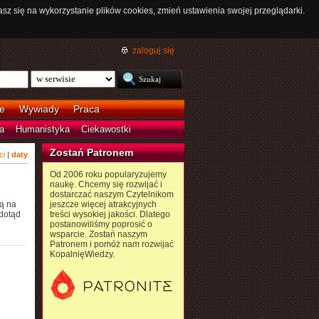
asz się na wykorzystanie plików cookies, zmień ustawienia swojej przeglądarki.
zaloguj się
e
Wywiady
Praca
a
Humanistyka
Ciekawostki
Zostań Patronem
ci
|
daty
Od 2006 roku popularyzujemy
naukę. Chcemy się rozwijać i
dostarczać naszym Czytelnikom
ą na
jeszcze więcej atrakcyjnych
dotąd
treści wysokiej jakości. Dlatego
postanowiliśmy poprosić o
wsparcie. Zostań naszym
Patronem i pomóż nam rozwijać
KopalnięWiedzy.