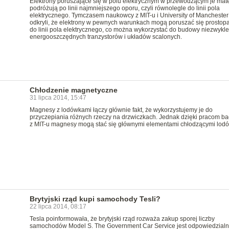
Elektrony poruszające się w polu elektrycznym w przewodzącym je mate
podróżują po linii najmniejszego oporu, czyli równolegle do linii pola
elektrycznego. Tymczasem naukowcy z MIT-u i University of Manchester
odkryli, że elektrony w pewnych warunkach mogą poruszać się prostop
do linii pola elektrycznego, co można wykorzystać do budowy niezwykle
energooszczędnych tranzystorów i układów scalonych.
Chłodzenie magnetyczne
31 lipca 2014, 15:47
Magnesy z lodówkami łączy głównie fakt, że wykorzystujemy je do
przyczepiania różnych rzeczy na drzwiczkach. Jednak dzięki pracom b
z MIT-u magnesy mogą stać się głównymi elementami chłodzącymi lod
Brytyjski rząd kupi samochody Tesli?
22 lipca 2014, 08:17
Tesla poinformowała, że brytyjski rząd rozważa zakup sporej liczby
samochodów Model S. The Government Car Service jest odpowiedzialn