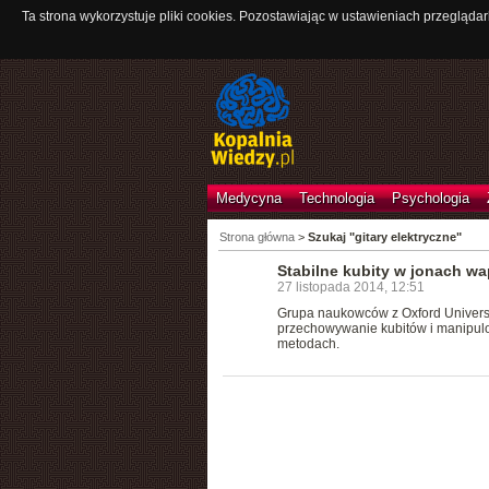
Ta strona wykorzystuje pliki cookies. Pozostawiając w ustawieniach przeglądar
Medycyna
Technologia
Psychologia
Strona główna
>
Szukaj "gitary elektryczne"
Stabilne kubity w jonach wa
27 listopada 2014, 12:51
Grupa naukowców z Oxford Universi
przechowywanie kubitów i manipulo
metodach.