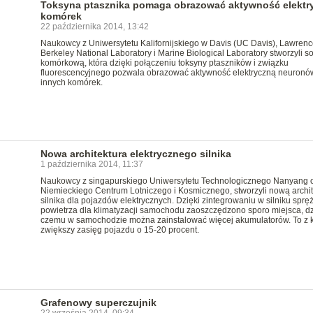
Toksyna ptasznika pomaga obrazować aktywność elektr
komórek
22 października 2014, 13:42
Naukowcy z Uniwersytetu Kalifornijskiego w Davis (UC Davis), Lawrenc
Berkeley National Laboratory i Marine Biological Laboratory stworzyli s
komórkową, która dzięki połączeniu toksyny ptaszników i związku
fluorescencyjnego pozwala obrazować aktywność elektryczną neuronó
innych komórek.
Nowa architektura elektrycznego silnika
1 października 2014, 11:37
Naukowcy z singapurskiego Uniwersytetu Technologicznego Nanyang 
Niemieckiego Centrum Lotniczego i Kosmicznego, stworzyli nową archit
silnika dla pojazdów elektrycznych. Dzięki zintegrowaniu w silniku spręż
powietrza dla klimatyzacji samochodu zaoszczędzono sporo miejsca, dz
czemu w samochodzie można zainstalować więcej akumulatorów. To z k
zwiększy zasięg pojazdu o 15-20 procent.
Grafenowy superczujnik