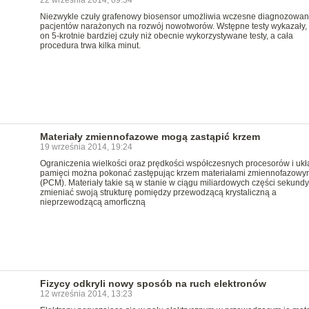
22 września 2014, 09:34
Niezwykle czuły grafenowy biosensor umożliwia wczesne diagnozowan
pacjentów narażonych na rozwój nowotworów. Wstępne testy wykazały, 
on 5-krotnie bardziej czuły niż obecnie wykorzystywane testy, a cała
procedura trwa kilka minut.
Materiały zmiennofazowe mogą zastąpić krzem
19 września 2014, 19:24
Ograniczenia wielkości oraz prędkości współczesnych procesorów i uk
pamięci można pokonać zastępując krzem materiałami zmiennofazowy
(PCM). Materiały takie są w stanie w ciągu miliardowych części sekundy
zmieniać swoją strukturę pomiędzy przewodzącą krystaliczną a
nieprzewodzącą amorficzną
Fizycy odkryli nowy sposób na ruch elektronów
12 września 2014, 13:23