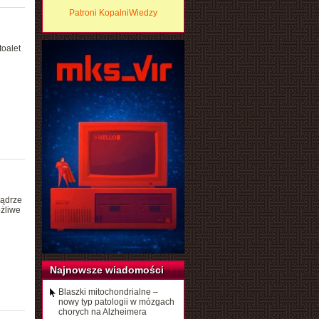
Patroni KopalniWiedzy
toalet
jądrze
żliwe
Najnowsze wiadomości
Blaszki mitochondrialne –
nowy typ patologii w mózgach
chorych na Alzheimera