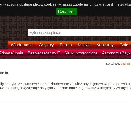
ki włączoną obsługę plików cookies wyrażasz zgodę na ich użycie. Jeśli nie zgadz
Rozumiem
Wiadomości
Artykuły
Forum
Książki
Konkursy
Galeri
Zdrowie/uroda
Bezpieczeństwo IT
Nauki przyrodnicze
Astronomia/fizyk
sortuj wg:
trafnoś
pnia
ty odkryła, że kwantowe kropki zbudowane z uwięzionych jonów wapnia pozwalaj
wanie nimi, a występuje przy tym znacznie mniej błędów niż w innych używanych 