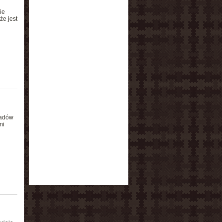
ie
że jest
ładów
mi