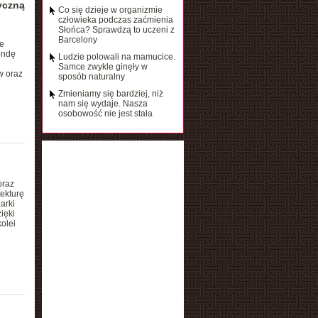
yczną
Co się dzieje w organizmie
człowieka podczas zaćmienia
Słońca? Sprawdzą to uczeni z
Barcelony
e
ondę
Ludzie polowali na mamucice.
Samce zwykle ginęły w
w oraz
sposób naturalny
Zmieniamy się bardziej, niż
nam się wydaje. Nasza
osobowość nie jest stała
oraz
ekturę
arki
ięki
olei