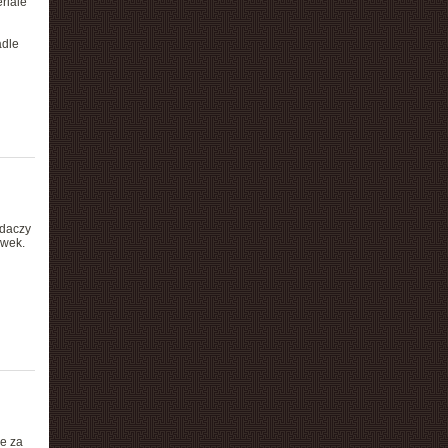
riale
adle
adaczy
ówek.
e za