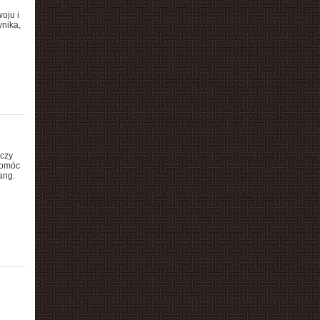
oju i
ynika,
 czy
pomóc
ang.