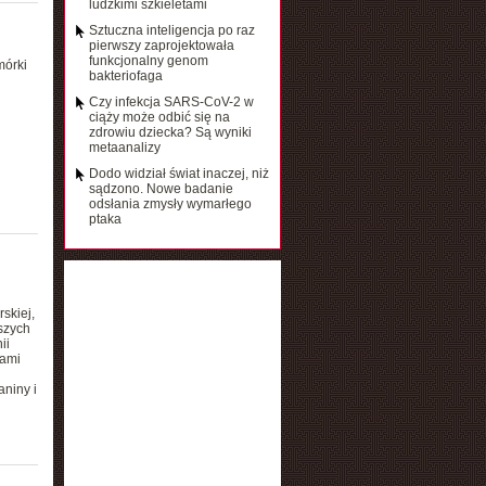
ludzkimi szkieletami
Sztuczna inteligencja po raz
pierwszy zaprojektowała
funkcjonalny genom
mórki
bakteriofaga
Czy infekcja SARS-CoV-2 w
ciąży może odbić się na
zdrowiu dziecka? Są wyniki
metaanalizy
Dodo widział świat inaczej, niż
sądzono. Nowe badanie
odsłania zmysły wymarłego
ptaka
skiej,
szych
ii
cami
niny i