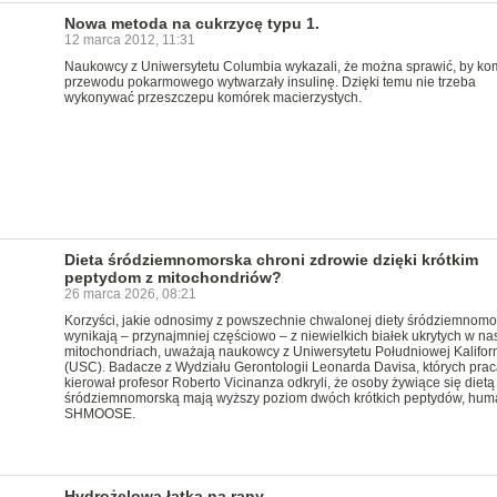
Nowa metoda na cukrzycę typu 1.
12 marca 2012, 11:31
Naukowcy z Uniwersytetu Columbia wykazali, że można sprawić, by ko
przewodu pokarmowego wytwarzały insulinę. Dzięki temu nie trzeba
wykonywać przeszczepu komórek macierzystych.
Dieta śródziemnomorska chroni zdrowie dzięki krótkim
peptydom z mitochondriów?
26 marca 2026, 08:21
Korzyści, jakie odnosimy z powszechnie chwalonej diety śródziemnomor
wynikają – przynajmniej częściowo – z niewielkich białek ukrytych w na
mitochondriach, uważają naukowcy z Uniwersytetu Południowej Kaliforn
(USC). Badacze z Wydziału Gerontologii Leonarda Davisa, których pra
kierował profesor Roberto Vicinanza odkryli, że osoby żywiące się dietą
śródziemnomorską mają wyższy poziom dwóch krótkich peptydów, huma
SHMOOSE.
Hydrożelowa łatka na rany