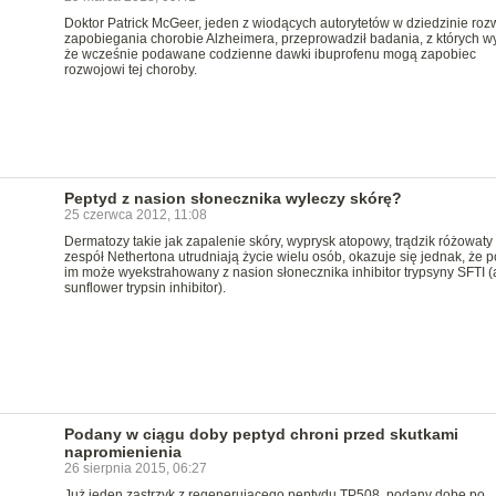
Doktor Patrick McGeer, jeden z wiodących autorytetów w dziedzinie rozw
zapobiegania chorobie Alzheimera, przeprowadził badania, z których w
że wcześnie podawane codzienne dawki ibuprofenu mogą zapobiec
rozwojowi tej choroby.
Peptyd z nasion słonecznika wyleczy skórę?
25 czerwca 2012, 11:08
Dermatozy takie jak zapalenie skóry, wyprysk atopowy, trądzik różowaty
zespół Nethertona utrudniają życie wielu osób, okazuje się jednak, że 
im może wyekstrahowany z nasion słonecznika inhibitor trypsyny SFTI (
sunflower trypsin inhibitor).
Podany w ciągu doby peptyd chroni przed skutkami
napromienienia
26 sierpnia 2015, 06:27
Już jeden zastrzyk z regenerującego peptydu TP508, podany dobę po