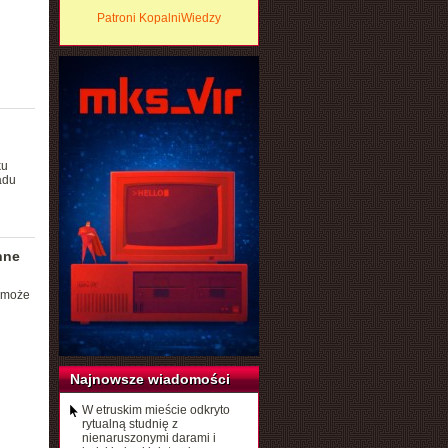
Patroni KopalniWiedzy
ku
adu
nne
 może
Najnowsze wiadomości
W etruskim mieście odkryto
rytualną studnię z
nienaruszonymi darami i