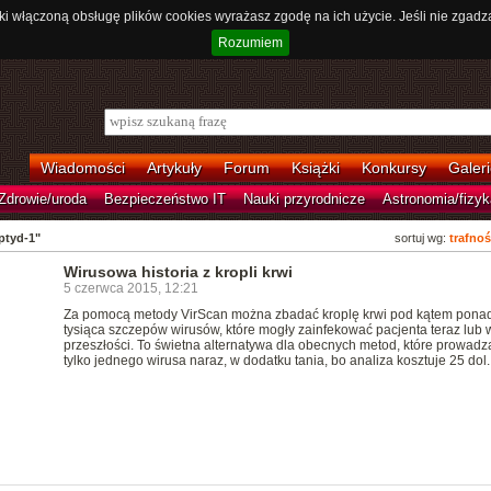
ki włączoną obsługę plików cookies wyrażasz zgodę na ich użycie. Jeśli nie zgadz
Rozumiem
Wiadomości
Artykuły
Forum
Książki
Konkursy
Galeri
Zdrowie/uroda
Bezpieczeństwo IT
Nauki przyrodnicze
Astronomia/fizyk
ptyd-1"
sortuj wg:
trafnoś
Wirusowa historia z kropli krwi
5 czerwca 2015, 12:21
Za pomocą metody VirScan można zbadać kroplę krwi pod kątem pona
tysiąca szczepów wirusów, które mogły zainfekować pacjenta teraz lub 
przeszłości. To świetna alternatywa dla obecnych metod, które prowadzą
tylko jednego wirusa naraz, w dodatku tania, bo analiza kosztuje 25 dol.