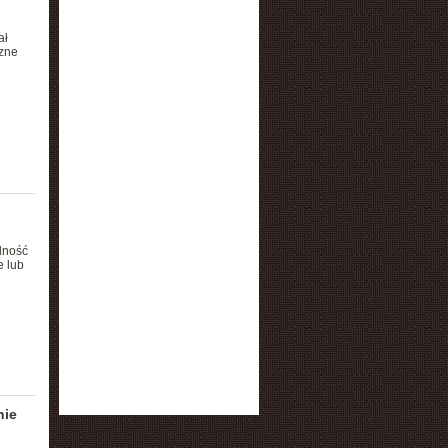
ał
czne
lność
e lub
nie