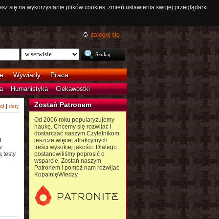
asz się na wykorzystanie plików cookies, zmień ustawienia swojej przeglądarki.
zaloguj się
e
Wywiady
Praca
a
Humanistyka
Ciekawostki
Zostań Patronem
ci
|
daty
Od 2006 roku popularyzujemy
naukę. Chcemy się rozwijać i
dostarczać naszym Czytelnikom
d
jeszcze więcej atrakcyjnych
w
treści wysokiej jakości. Dlatego
 testy
postanowiliśmy poprosić o
wsparcie. Zostań naszym
Patronem i pomóż nam rozwijać
KopalnięWiedzy.