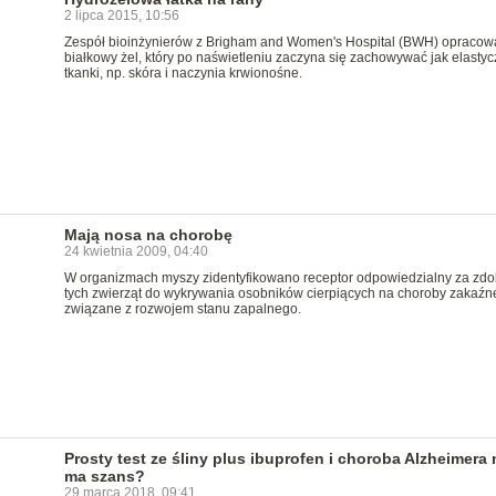
2 lipca 2015, 10:56
Zespół bioinżynierów z Brigham and Women's Hospital (BWH) opracow
białkowy żel, który po naświetleniu zaczyna się zachowywać jak elasty
tkanki, np. skóra i naczynia krwionośne.
Mają nosa na chorobę
24 kwietnia 2009, 04:40
W organizmach myszy zidentyfikowano receptor odpowiedzialny za zdo
tych zwierząt do wykrywania osobników cierpiących na choroby zakaźn
związane z rozwojem stanu zapalnego.
Prosty test ze śliny plus ibuprofen i choroba Alzheimera 
ma szans?
29 marca 2018, 09:41