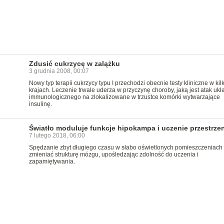
Zdusić cukrzycę w zalążku
3 grudnia 2008, 00:07
Nowy typ terapii cukrzycy typu I przechodzi obecnie testy kliniczne w kil
krajach. Leczenie trwale uderza w przyczynę choroby, jaką jest atak ukł
immunologicznego na zlokalizowane w trzustce komórki wytwarzające
insulinę.
Światło moduluje funkcje hipokampa i uczenie przestrze
7 lutego 2018, 06:00
Spędzanie zbyt długiego czasu w słabo oświetlonych pomieszczeniach
zmieniać strukturę mózgu, upośledzając zdolność do uczenia i
zapamiętywania.