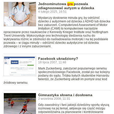
Jednominutowa
gra
pozwala
zdiagnozować autyzm u dziecka
4 lutego 2025, 16:51
Wystarczy dosłownie minuta gry, by odróżnić
dziecko z autyzmem od dziecka z ADHD lub dziecka
bez zaburzeń. Computerized Assessment of Motor
Imitation (CAMI) to komputerowe narzędzie
opracowane przez naukowców z Kennedy Krieger Institute oraz Nottingham
Trent University. Wykorzystuje ono technologię śledzenia ruchu do
wykrywania różnic w zdolności do naśladowania motoryki i na tej podstawie
pozwala – w ciągu minuty – odróżnić dziecko autystyczne od dziecka
zdrowego i z innymi zaburzeniami.
Facebook ukradziony?
18 lipca 2007, 11:46
Mark Zuckerberg, założyciel popularnego serwisu
społecznościowego Facebook, został po raz kolejny
podany do sądu. Trójka byłych studentów Harvardu
twierdzi, że Zuckerberg ukradł im pomysł oraz kod
źródłowy serwisu.
Gimnastyka słowna i dosłowna
2 września 2008, 11:31
Gdy zawodnicy i fani jakiejś dziedziny sportu słyszą
rozmowę na jej temat, aktywuje się część mózgu
odpowiedzialna za planowanie i kontrolowanie