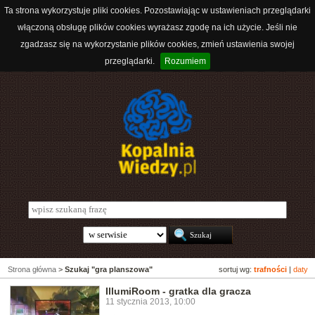
Ta strona wykorzystuje pliki cookies. Pozostawiając w ustawieniach przeglądarki
włączoną obsługę plików cookies wyrażasz zgodę na ich użycie. Jeśli nie
zgadzasz się na wykorzystanie plików cookies, zmień ustawienia swojej
przeglądarki.
Rozumiem
Strona główna
>
Szukaj "gra planszowa"
sortuj wg:
trafności
|
daty
IllumiRoom - gratka dla gracza
11 stycznia 2013, 10:00