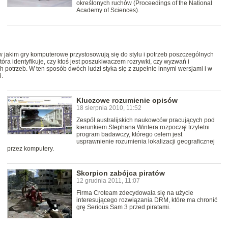
określonych ruchów (Proceedings of the National
Academy of Sciences).
i
w jakim gry komputerowe przystosowują się do stylu i potrzeb poszczególnych
tóra identyfikuje, czy ktoś jest poszukiwaczem rozrywki, czy wyzwań i
 potrzeb. W ten sposób dwóch ludzi styka się z zupełnie innymi wersjami i w
i.
Kluczowe rozumienie opisów
18 sierpnia 2010, 11:52
Zespół australijskich naukowców pracujących pod
kierunkiem Stephana Wintera rozpoczął trzyletni
program badawczy, którego celem jest
usprawnienie rozumienia lokalizacji geograficznej
przez komputery.
Skorpion zabójca piratów
12 grudnia 2011, 11:07
Firma Croteam zdecydowała się na użycie
interesującego rozwiązania DRM, które ma chronić
grę Serious Sam 3 przed piratami.