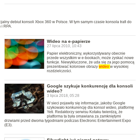
icjalny debiut konsoli Xbox 360 w Polsce. W tym samym czasie konsola trafi do
 i RPA.
Wideo na e-papierze
27 lipca 2010, 10:43
Papier elektroniczny, wykorzystywany obecnie
przede wszystkim w e-bookach, może zyskać nowe
funkcje. Niewykluczone, że uda się za jego pomocą
prezentować kolorowe obrazy
wideo
w wysokiej
rozdzielczości.
Google szykuje konkurencję dla konsoli
wideo?
3 lipca 2018, 05:28
W sieci pojawiły się informacje, jakoby Google
szykowało konkurencję dla konsol wideo, platformę
Yeti. Redaktorzy serwisu Kotaku twierdzą, że
platforma ta była omawiana za zamkniętymi
drzwiami przed dwoma tygodniami podczas Electronic Entertainment Expo
(E3).