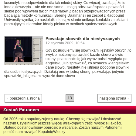
kosmetyki nieodpowiednie dla tak młodej skóry. Co więcej, uważają, że to
inne dziewczęta – ale nie one same – mogą odczuwać spadek pewności
siebie pod wpływem takich materiałów. Z badań przeprowadzonych przez
badająca metody komunikacji Serenę Daalmans i jej zespół z Radbound
University wynika, że nastolatki nie są w stanie uniknąć kontaktu z treściami
promującymi nierealne ideały piękna w mediach społecznościowych.
Powstaje słownik dla niesłyszących
12 stycznia 2009, 10:54
Gdy posługujemy się słownikami języków obcych, to
zwykle możemy sprawdzić każde słowo w dwie
strony: przekonać się jak wyraz polski wygląda po
angielsku, lub sprawdzić, co oznacza w angielskim
dane słowo. Niestety, nie istnieją podobne słowniki
dla osób niesłyszących. Działają one w jedną stronę, pozwalając jedynie
sprawdzić, jak gestami wyrazić dane słowo.
…
13
…
« poprzednia strona
następna strona »
Zostań Patronem
Od 2006 roku popularyzujemy naukę. Chcemy się rozwijać i dostarczać
naszym Czytelnikom jeszcze więcej atrakcyjnych treści wysokiej jakości.
Dlatego postanowiliśmy poprosić o wsparcie. Zostań naszym Patronem i
pomóż nam rozwijać KopalnięWiedzy.