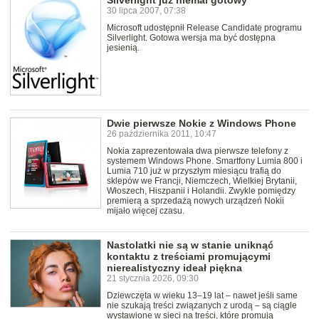
Silverlight już niemal gotowy
30 lipca 2007, 07:38
Microsoft udostępnił Release Candidate programu
Silverlight. Gotowa wersja ma być dostępna
jesienią.
Dwie pierwsze Nokie z Windows Phone
26 października 2011, 10:47
Nokia zaprezentowała dwa pierwsze telefony z
systemem Windows Phone. Smartfony Lumia 800 i
Lumia 710 już w przyszłym miesiącu trafią do
sklepów we Francji, Niemczech, Wielkiej Brytanii,
Włoszech, Hiszpanii i Holandii. Zwykle pomiędzy
premierą a sprzedażą nowych urządzeń Nokii
mijało więcej czasu.
Nastolatki nie są w stanie uniknąć
kontaktu z treściami promującymi
nierealistyczny ideał piękna
21 stycznia 2026, 09:30
Dziewczęta w wieku 13–19 lat – nawet jeśli same
nie szukają treści związanych z urodą – są ciągle
wystawione w sieci na treści, które promują