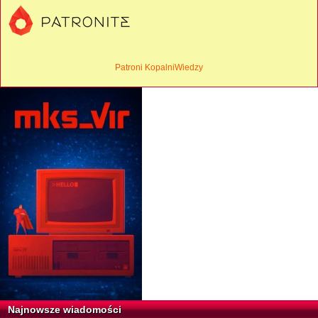
Patroni KopalniWiedzy
Najnowsze wiadomości