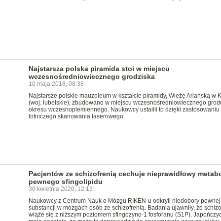
Najstarsza polska piramida stoi w miejscu
wczesnośredniowiecznego grodziska
10 maja 2018, 08:38
Najstarsze polskie mauzoleum w kształcie piramidy, Wieżę Ariańską w K
(woj. lubelskie), zbudowano w miejscu wczesnośredniowiecznego grod
okresu wczesnoplemiennego. Naukowcy ustalili to dzięki zastosowaniu
lotniczego skanowania laserowego.
Pacjentów ze schizofrenią cechuje nieprawidłowy metab
pewnego sfingolipidu
30 kwietnia 2020, 12:13
Naukowcy z Centrum Nauk o Mózgu RIKEN-u odkryli niedobory pewnej
substancji w mózgach osób ze schizofrenią. Badania ujawniły, że schizo
wiąże się z niższym poziomem sfingozyno-1 fosforanu (S1P). Japończy