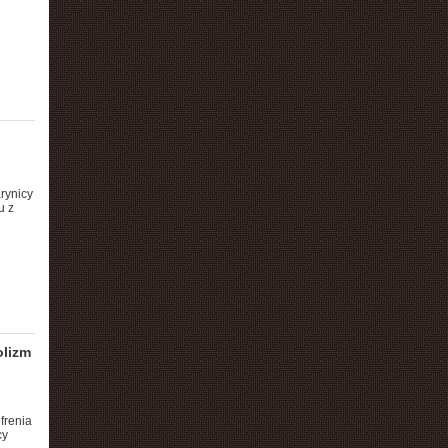
rynicy
u z
olizm
frenia
cy