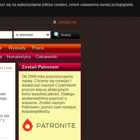
asz się na wykorzystanie plików cookies, zmień ustawienia swojej przeglądarki.
zaloguj się
e
Wywiady
Praca
a
Humanistyka
Ciekawostki
Zostań Patronem
ci
|
daty
Od 2006 roku popularyzujemy
naukę. Chcemy się rozwijać i
dostarczać naszym Czytelnikom
jeszcze więcej atrakcyjnych
cowi
treści wysokiej jakości. Dlatego
łego
postanowiliśmy poprosić o
wsparcie. Zostań naszym
Patronem i pomóż nam rozwijać
KopalnięWiedzy.
ic nie
” z