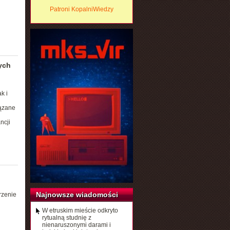
Patroni KopalniWiedzy
nych
k i
ązane
ncji
Najnowsze wiadomości
rzenie
W etruskim mieście odkryto
rytualną studnię z
nienaruszonymi darami i