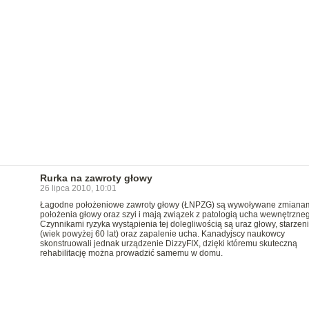
Rurka na zawroty głowy
26 lipca 2010, 10:01
Łagodne położeniowe zawroty głowy (ŁNPZG) są wywoływane zmiana
położenia głowy oraz szyi i mają związek z patologią ucha wewnętrzne
Czynnikami ryzyka wystąpienia tej dolegliwością są uraz głowy, starzeni
(wiek powyżej 60 lat) oraz zapalenie ucha. Kanadyjscy naukowcy
skonstruowali jednak urządzenie DizzyFIX, dzięki któremu skuteczną
rehabilitację można prowadzić samemu w domu.