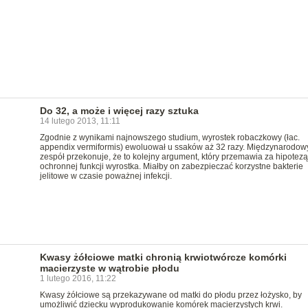
Do 32, a może i więcej razy sztuka
14 lutego 2013, 11:11
Zgodnie z wynikami najnowszego studium, wyrostek robaczkowy (łac.
appendix vermiformis) ewoluował u ssaków aż 32 razy. Międzynarodow
zespół przekonuje, że to kolejny argument, który przemawia za hipotezą
ochronnej funkcji wyrostka. Miałby on zabezpieczać korzystne bakterie
jelitowe w czasie poważnej infekcji.
Kwasy żółciowe matki chronią krwiotwórcze komórki
macierzyste w wątrobie płodu
1 lutego 2016, 11:22
Kwasy żółciowe są przekazywane od matki do płodu przez łożysko, by
umożliwić dziecku wyprodukowanie komórek macierzystych krwi.