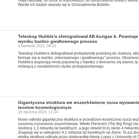
mają nadzieję, że może to doprowadzić do opracowania nowych leków.
Wyniki ich badań ukazały się w Schizophrenia Bulletin.
Teleskop Hubble'a sfotografował AB Aurigae b. Powstaje
wyniku bardzo gwałtownego procesu
5 kwietnia 2022, 08:53
Teleskop Hubble'a sfotografował protoplanetę podobną do Jowisza, któ
formuje się w wyniku „intensywnego i gwałtownego” procesu. Obserwac
Hubble'a wspierają mniej popularną z hipotez o tworzeniu się planet, tę
mówiącą o niestabilności dysku protoplanetarnego.
Gigantyczna struktura we wszechświecie rzuca wyzwani
teoriom kosmologicznym
16 stycznia 2024, 12:34
Nowo odkryta gigantyczna struktura w przestrzeni kosmicznej rzuca wy
naszemu rozumieniu wszechświata. Wielki Pierścień (The Big Ring) ma
średnicę 1,3 miliarda lat świetlnych, a jego obwód liczy około 4 miliardów
Znajduje się w odległości 9,2 miliarda lat świetlnych od Ziemi. To już dr
wielka struktura odkryta przez doktorantkę Alexię Lopez z University of 