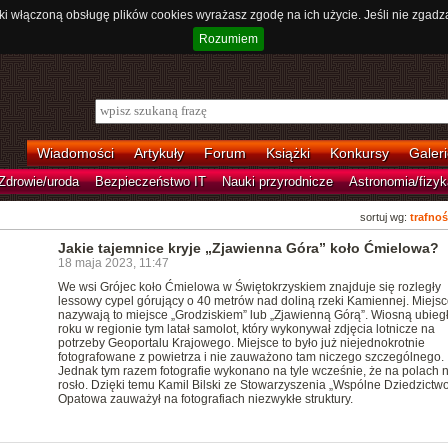
ki włączoną obsługę plików cookies wyrażasz zgodę na ich użycie. Jeśli nie zgadz
Rozumiem
Wiadomości
Artykuły
Forum
Książki
Konkursy
Galeri
Zdrowie/uroda
Bezpieczeństwo IT
Nauki przyrodnicze
Astronomia/fizyk
sortuj wg:
trafnoś
Jakie tajemnice kryje „Zjawienna Góra” koło Ćmielowa?
18 maja 2023, 11:47
We wsi Grójec koło Ćmielowa w Świętokrzyskiem znajduje się rozległy
lessowy cypel górujący o 40 metrów nad doliną rzeki Kamiennej. Miejs
nazywają to miejsce „Grodziskiem” lub „Zjawienną Górą”. Wiosną ubieg
roku w regionie tym latał samolot, który wykonywał zdjęcia lotnicze na
potrzeby Geoportalu Krajowego. Miejsce to było już niejednokrotnie
fotografowane z powietrza i nie zauważono tam niczego szczególnego.
Jednak tym razem fotografie wykonano na tyle wcześnie, że na polach n
rosło. Dzięki temu Kamil Bilski ze Stowarzyszenia „Wspólne Dziedzictwo
Opatowa zauważył na fotografiach niezwykłe struktury.