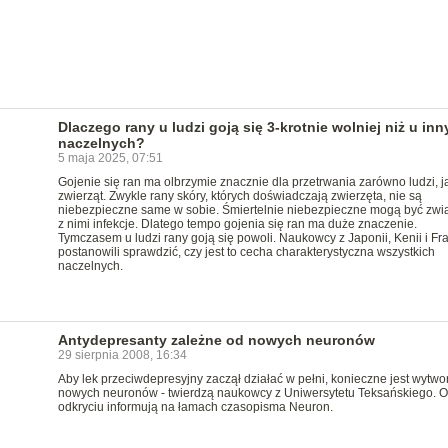
Dlaczego rany u ludzi goją się 3-krotnie wolniej niż u in
naczelnych?
5 maja 2025, 07:51
Gojenie się ran ma olbrzymie znacznie dla przetrwania zarówno ludzi, ja
zwierząt. Zwykle rany skóry, których doświadczają zwierzęta, nie są
niebezpieczne same w sobie. Śmiertelnie niebezpieczne mogą być zwi
z nimi infekcje. Dlatego tempo gojenia się ran ma duże znaczenie.
Tymczasem u ludzi rany goją się powoli. Naukowcy z Japonii, Kenii i Fra
postanowili sprawdzić, czy jest to cecha charakterystyczna wszystkich
naczelnych.
Antydepresanty zależne od nowych neuronów
29 sierpnia 2008, 16:34
Aby lek przeciwdepresyjny zaczął działać w pełni, konieczne jest wytwo
nowych neuronów - twierdzą naukowcy z Uniwersytetu Teksańskiego. O
odkryciu informują na łamach czasopisma Neuron.