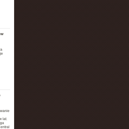
 w
ra
je
e
zwanie
 lat.
uga
Central