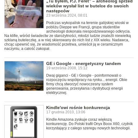
„Tu byłem, P.J. Feret” – archeolog sprzed
wieków wysłał list w butelce do swoich
następców
23 września 2024, 08:01
Podczas wykopalisk na terenie galijskiej wioski w
pobliżu Dieppe we Francji, grupa studentów
archeologii dokonała niespodziewanego odkrycia.
Na klifie, wśród świadectw ze starożytności, młodzi ludzie znaleźli niewielką
szklaną buteleczkę, a w niej skierowany do nich list z XIX wieku. Nadawca,
chcąc upewnić się, że wiadomość przetrwa, umieścił ją w ceramicznym
naczyniu, a całość zakopał.
GE i Google - energetyczny tandem
19 września 2008, 15:12
Dwaj giganci - GE i Google - poinformowali o
rozpoczęciu współpracy na rynku... energii. Obie
firmy chcą stworzyć nowoczesny system
generowania, przesyłania i dystrybucji energii
elektrycznej.
Kindle'owi rośnie konkurencja
17 grudnia 2010, 13:06
Kindle Amazona zyskuje coraz większą
konkurencję. Do Polski trafił Onyx Boox X60, czytnik
korzystający z całego szeregu nowych technologii.