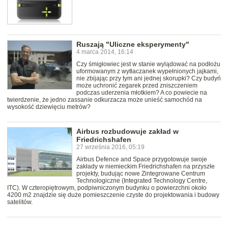
Ruszają "Uliczne eksperymenty"
4 marca 2014, 16:14
Czy śmigłowiec jest w stanie wylądować na podłożu
uformowanym z wytłaczanek wypełnionych jajkami,
nie zbijając przy tym ani jednej skorupki? Czy budyń
może uchronić zegarek przed zniszczeniem
podczas uderzenia młotkiem? A co powiecie na
twierdzenie, że jedno zassanie odkurzacza może unieść samochód na
wysokość dziewięciu metrów?
Airbus rozbudowuje zakład w
Friedrichshafen
27 września 2016, 05:19
Airbus Defence and Space przygotowuje swoje
zakłady w niemieckim Friedrichshafen na przyszłe
projekty, budując nowe Zintegrowane Centrum
Technologiczne (Integrated Technology Centre,
ITC). W czteropiętrowym, podpiwniczonym budynku o powierzchni około
4200 m2 znajdzie się duże pomieszczenie czyste do projektowania i budowy
satelitów.