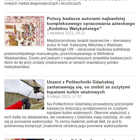
nowych metod diagnostycznych i leczniczych.
Polscy badacze autorami najbardziej
kompleksowego opracowania azteckiego
„Kodeksu Watykańsiego”
1 kwietnia 2021, 04:22
Międzynarodowy zespół naukowców – kierowany
przez dr hab. Katarzynę Mikulską z Wydziału
Neofilologii UW – opracował naukową publikację
prekolumbijskiego manuskryptu, przechowywanego w Bibliotece
Watykańskiej. Dzieło jest jednym z najważniejszych projektów badawczych,
które do tej pory zostały zrealizowane w ramach współpracy polsko-
meksykańskiej.
Uczeni z Politechniki Gdańskiej
zastanawiają się, co zrobić ze zużytymi
łopatami turbin wiatrowych
8 lutego 2023, 17:07
Na Politechnice Gdańskiej prowadzony jest projekt
badawczy dotyczący postępowania ze zużytymi
łopatami turbin wiatrowych. Obecnie większość z
nich trafia na składowiska, ale naukowcy z Gdańska mają nadzieję, że uda
się je ponownie wykorzystać. To cenny materiał, jednak fakt, że jest to
polimerowy kompozyt, znakomicie utrudnia jego ponowne wykorzystanie.