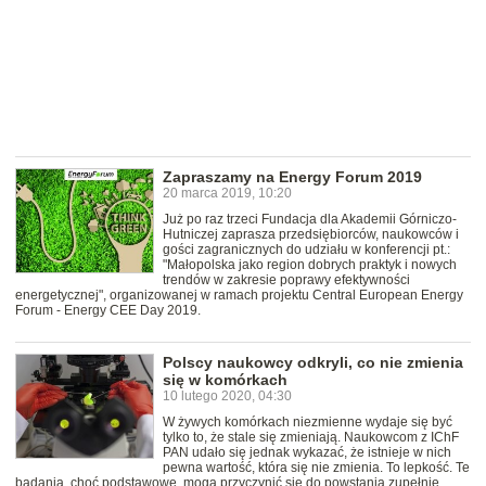
Zapraszamy na Energy Forum 2019
20 marca 2019, 10:20
Już po raz trzeci Fundacja dla Akademii Górniczo-
Hutniczej zaprasza przedsiębiorców, naukowców i
gości zagranicznych do udziału w konferencji pt.:
"Małopolska jako region dobrych praktyk i nowych
trendów w zakresie poprawy efektywności
energetycznej", organizowanej w ramach projektu Central European Energy
Forum - Energy CEE Day 2019.
Polscy naukowcy odkryli, co nie zmienia
się w komórkach
10 lutego 2020, 04:30
W żywych komórkach niezmienne wydaje się być
tylko to, że stale się zmieniają. Naukowcom z IChF
PAN udało się jednak wykazać, że istnieje w nich
pewna wartość, która się nie zmienia. To lepkość. Te
badania, choć podstawowe, mogą przyczynić się do powstania zupełnie