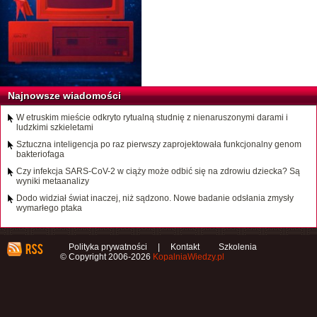
Najnowsze wiadomości
W etruskim mieście odkryto rytualną studnię z nienaruszonymi darami i
ludzkimi szkieletami
Sztuczna inteligencja po raz pierwszy zaprojektowała funkcjonalny genom
bakteriofaga
Czy infekcja SARS-CoV-2 w ciąży może odbić się na zdrowiu dziecka? Są
wyniki metaanalizy
Dodo widział świat inaczej, niż sądzono. Nowe badanie odsłania zmysły
wymarłego ptaka
Polityka prywatności
|
Kontakt
Szkolenia
© Copyright 2006-2026
KopalniaWiedzy.pl