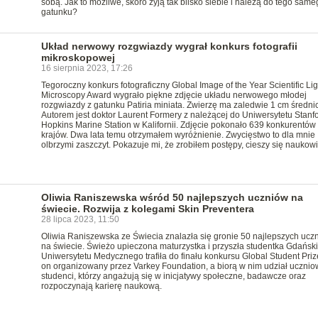
sobą. Jak to możliwe, skoro żyją tak blisko siebie i należą do tego same
gatunku?
Układ nerwowy rozgwiazdy wygrał konkurs fotografii
mikroskopowej
16 sierpnia 2023, 17:26
Tegoroczny konkurs fotograficzny Global Image of the Year Scientific Lig
Microscopy Award wygrało piękne zdjęcie układu nerwowego młodej
rozgwiazdy z gatunku Patiria miniata. Zwierzę ma zaledwie 1 cm średnic
Autorem jest doktor Laurent Formery z należącej do Uniwersytetu Stanf
Hopkins Marine Station w Kalifornii. Zdjęcie pokonało 639 konkurentów
krajów. Dwa lata temu otrzymałem wyróżnienie. Zwycięstwo to dla mnie
olbrzymi zaszczyt. Pokazuje mi, że zrobiłem postępy, cieszy się naukowi
Oliwia Raniszewska wśród 50 najlepszych uczniów na
świecie. Rozwija z kolegami Skin Preventera
28 lipca 2023, 11:50
Oliwia Raniszewska ze Świecia znalazła się gronie 50 najlepszych ucz
na świecie. Świeżo upieczona maturzystka i przyszła studentka Gdańsk
Uniwersytetu Medycznego trafiła do finału konkursu Global Student Prize
on organizowany przez Varkey Foundation, a biorą w nim udział uczniow
studenci, którzy angażują się w inicjatywy społeczne, badawcze oraz
rozpoczynają karierę naukową.