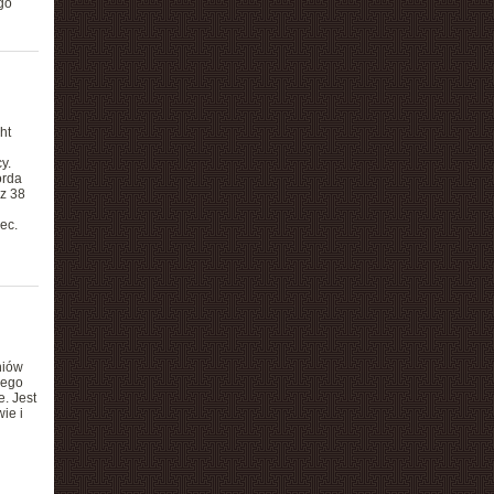
go
ht
y.
orda
 z 38
ec.
niów
iego
. Jest
ie i