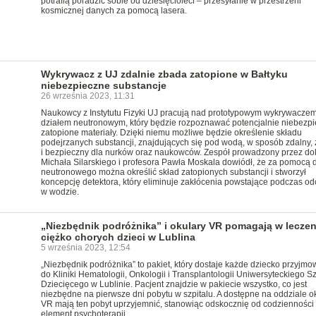
potrafią poradzić sobie od dziesięcioleci – przesyłanie w przestrzeni
kosmicznej danych za pomocą lasera.
Wykrywacz z UJ zdalnie zbada zatopione w Bałtyku
niebezpieczne substancje
26 września 2023, 11:31
Naukowcy z Instytutu Fizyki UJ pracują nad prototypowym wykrywaczem
działem neutronowym, który będzie rozpoznawać potencjalnie niebezp
zatopione materiały. Dzięki niemu możliwe będzie określenie składu
podejrzanych substancji, znajdujących się pod wodą, w sposób zdalny,
i bezpieczny dla nurków oraz naukowców. Zespół prowadzony przez do
Michała Silarskiego i profesora Pawła Moskala dowiódł, że za pomocą d
neutronowego można określić skład zatopionych substancji i stworzył
koncepcję detektora, który eliminuje zakłócenia powstające podczas od
w wodzie.
„Niezbędnik podróżnika” i okulary VR pomagają w leczen
ciężko chorych dzieci w Lublina
5 września 2023, 12:54
„Niezbędnik podróżnika” to pakiet, który dostaje każde dziecko przyjmo
do Kliniki Hematologii, Onkologii i Transplantologii Uniwersyteckiego Sz
Dziecięcego w Lublinie. Pacjent znajdzie w pakiecie wszystko, co jest
niezbędne na pierwsze dni pobytu w szpitalu. A dostępne na oddziale o
VR mają ten pobyt uprzyjemnić, stanowiąc odskocznię od codzienności 
element psychoterapii.