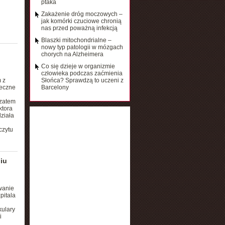
ptaka
Zakażenie dróg moczowych –
jak komórki czuciowe chronią
nas przed poważną infekcją
Blaszki mitochondrialne –
nowy typ patologii w mózgach
chorych na Alzheimera
Co się dzieje w organizmie
człowieka podczas zaćmienia
 z
Słońca? Sprawdzą to uczeni z
ieczne
Barcelony
 zatem
ktora
ziała
czytu
iu
wanie
pitala
kulary
i