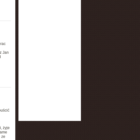
prac
z Jan
l
puścić
, żyje
 same
 ze