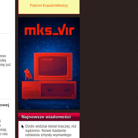
Patroni KopalniWiedzy
Gmin
otej
się już
rowej
Najnowsze wiadomości
6
k
Dodo widział świat inaczej, niż
isji,
sądzono. Nowe badanie
i nie
odsłania zmysły wymarłego