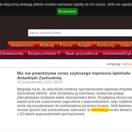
ki włączoną obsługę plików cookies wyrażasz zgodę na ich użycie. Jeśli nie zgadz
Rozumiem
Wiadomości
Artykuły
Forum
Książki
Konkursy
Galeri
Zdrowie/uroda
Bezpieczeństwo IT
Nauki przyrodnicze
Astronomia/fizyk
sortuj wg:
trafnoś
Nic nie powstrzyma coraz szybszego topnienia lądolodu
Antarktyki Zachodniej
24 października 2023, 08:55
Wygląda na to, że utraciliśmy kontrolę nad topnieniem lądolodu Antarkt
Zachodniej (WAIS). Jeśli chcieliśmy ją zachować, trzeba był podjąć
zdecydowane działania wiele dziesięcioleci temu. Pozytywną strona na
badań jest zaś rozpoznanie zagrożenia z wyprzedzeniem, więc ludzkoś
może się przystosować do podniesienia poziomu oceanu. Jeśli będzies
musiał opuścić lub przebudować wybrzeże, to
informacja
na ten temat 
z 50-letnim wyprzedzeniem jest bezcenna