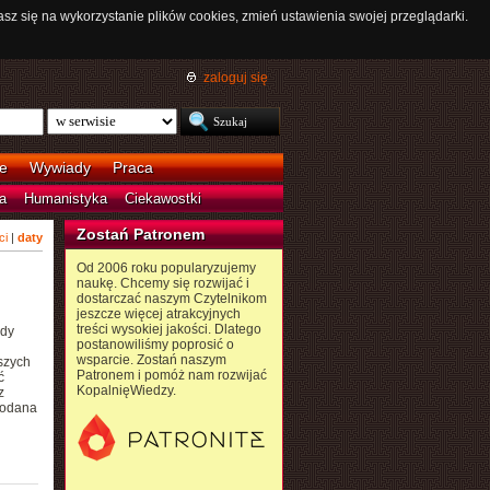
asz się na wykorzystanie plików cookies, zmień ustawienia swojej przeglądarki.
zaloguj się
e
Wywiady
Praca
a
Humanistyka
Ciekawostki
Zostań Patronem
ci
|
daty
Od 2006 roku popularyzujemy
naukę. Chcemy się rozwijać i
dostarczać naszym Czytelnikom
jeszcze więcej atrakcyjnych
treści wysokiej jakości. Dlatego
ydy
postanowiliśmy poprosić o
wsparcie. Zostań naszym
szych
Patronem i pomóż nam rozwijać
ć
KopalnięWiedzy.
z
podana