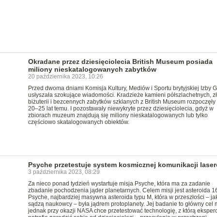
Okradane przez dziesięciolecia British Museum posiada
miliony nieskatalogowanych zabytków
20 października 2023, 10:26
Przed dwoma dniami Komisja Kultury, Mediów i Sportu brytyjskiej Izby 
usłyszała szokujące wiadomości. Kradzieże kamieni półszlachetnych, zł
biżuterii i bezcennych zabytków szklanych z British Museum rozpoczęły 
20–25 lat temu. I pozostawały niewykryte przez dziesięciolecia, gdyż w
zbiorach muzeum znajdują się miliony nieskatalogowanych lub tylko
częściowo skatalogowanych obiektów.
Psyche przetestuje system kosmicznej komunikacji lase
3 października 2023, 08:29
Za nieco ponad tydzień wystartuje misja Psyche, która ma za zadanie
zbadanie pochodzenia jąder planetarnych. Celem misji jest asteroida 1
Psyche, najbardziej masywna asteroida typu M, która w przeszłości – ja
sądzą naukowcy – była jądrem protoplanety. Jej badanie to główny cel m
jednak przy okazji NASA chce przetestować technologię, z którą eksperc