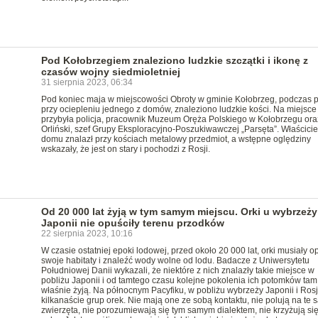
Pod Kołobrzegiem znaleziono ludzkie szczątki i ikonę z
czasów wojny siedmioletniej
31 sierpnia 2023, 06:34
Pod koniec maja w miejscowości Obroty w gminie Kołobrzeg, podczas 
przy ociepleniu jednego z domów, znaleziono ludzkie kości. Na miejsce
przybyła policja, pracownik Muzeum Oręża Polskiego w Kołobrzegu ora
Orliński, szef Grupy Eksploracyjno-Poszukiwawczej „Parsęta”. Właścicie
domu znalazł przy kościach metalowy przedmiot, a wstępne oględziny
wskazały, że jest on stary i pochodzi z Rosji.
Od 20 000 lat żyją w tym samym miejscu. Orki u wybrzeży
Japonii nie opuściły terenu przodków
22 sierpnia 2023, 10:16
W czasie ostatniej epoki lodowej, przed około 20 000 lat, orki musiały o
swoje habitaty i znaleźć wody wolne od lodu. Badacze z Uniwersytetu
Południowej Danii wykazali, że niektóre z nich znalazły takie miejsce w
pobliżu Japonii i od tamtego czasu kolejne pokolenia ich potomków tam
właśnie żyją. Na północnym Pacyfiku, w pobliżu wybrzeży Japonii i Rosji
kilkanaście grup orek. Nie mają one ze sobą kontaktu, nie polują na te
zwierzęta, nie porozumiewają się tym samym dialektem, nie krzyżują się