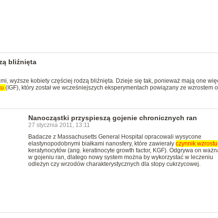
ą bliźnięta
i, wyższe kobiety częściej rodzą bliźnięta. Dzieje się tak, ponieważ mają one wię
tu
(IGF), który został we wcześniejszych eksperymentach powiązany ze wzrostem o
Nanocząstki przyspieszą gojenie chronicznych ran
27 stycznia 2011, 13:11
Badacze z Massachusetts General Hospital opracowali wysycone
elastynopodobnymi białkami nanosfery, które zawierały
czynnik
wzrostu
keratynocytów (ang. keratinocyte growth factor, KGF). Odgrywa on ważn
w gojeniu ran, dlatego nowy system można by wykorzystać w leczeniu
odleżyn czy wrzodów charakterystycznych dla stopy cukrzycowej.