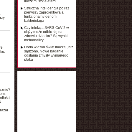
ludzkimi szkieletami
Sztuczna inteligencja po raz
pierwszy zaprojektowała
.
funkcjonalny genom
rzy
bakteriofaga
Czy infekcja SARS-CoV-2 w
ciąży może odbić się na
zdrowiu dziecka? Są wyniki
metaanalizy
Dodo widział świat inaczej, niż
we
sądzono. Nowe badanie
ku.
odsłania zmysły wymarłego
ptaka
n
usznie?
lem.
miłości
6–
rażał