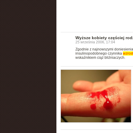
Wyższe kobiety częściej rodz
25 września 2006, 17:04
Zgodnie z najnowszymi doniesieniam
insulinopodobnego czynnika
wzros
wskaźnikiem ciąż bliźniaczych.