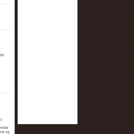
i
żel
 z
lemów
zne są