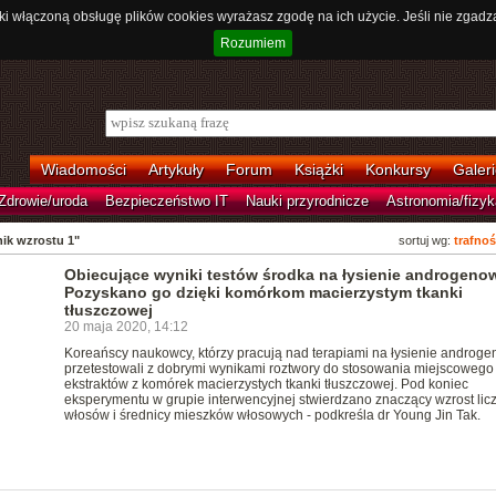
ki włączoną obsługę plików cookies wyrażasz zgodę na ich użycie. Jeśli nie zgadz
Rozumiem
Wiadomości
Artykuły
Forum
Książki
Konkursy
Galeri
Zdrowie/uroda
Bezpieczeństwo IT
Nauki przyrodnicze
Astronomia/fizyk
ik wzrostu 1"
sortuj wg:
trafnoś
Obiecujące wyniki testów środka na łysienie androgeno
Pozyskano go dzięki komórkom macierzystym tkanki
tłuszczowej
20 maja 2020, 14:12
Koreańscy naukowcy, którzy pracują nad terapiami na łysienie androge
przetestowali z dobrymi wynikami roztwory do stosowania miejscowego
ekstraktów z komórek macierzystych tkanki tłuszczowej. Pod koniec
eksperymentu w grupie interwencyjnej stwierdzano znaczący wzrost lic
włosów i średnicy mieszków włosowych - podkreśla dr Young Jin Tak.