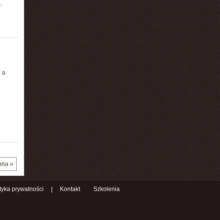
.
 a
ona »
ityka prywatności
|
Kontakt
Szkolenia