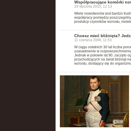
Współpracujące komórki n
29 stycznia 2015, 12:13
Wiele nowotworów jest bardzo trudny
współpracy pomiędzy poszczególny
produkcji czynników wzrostu, mole
Chcesz mieć bliźnięta? Jedz
11 czerwca 2006, 11:53
W ciągu ostatnich 30 lat liczba por
uzasadnienie w rozpowszechnieniu m
Jednak w połowie lat 90. zaczęto o
przychodzących na świat bliźniąt n
wzrostu, dostający się do organizm