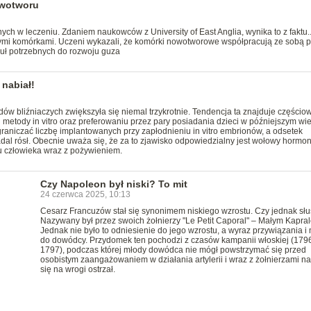
owotworu
ch w leczeniu. Zdaniem naukowców z University of East Anglia, wynika to z faktu..
mi komórkami. Uczeni wykazali, że komórki nowotworowe współpracują ze sobą p
kuł potrzebnych do rozwoju guza
 nabiał!
odów bliźniaczych zwiększyła się niemal trzykrotnie. Tendencja ta znajduje częścio
etody in vitro oraz preferowaniu przez pary posiadania dzieci w późniejszym wie
graniczać liczbę implantowanych przy zapłodnieniu in vitro embrionów, a odsetek
adal rósł. Obecnie uważa się, że za to zjawisko odpowiedzialny jest wołowy hormo
u człowieka wraz z pożywieniem.
Czy Napoleon był niski? To mit
24 czerwca 2025, 10:13
Cesarz Francuzów stał się synonimem niskiego wzrostu. Czy jednak sł
Nazywany był przez swoich żołnierzy "Le Petit Caporal" – Małym Kapra
Jednak nie było to odniesienie do jego wzrostu, a wyraz przywiązania i 
do dowódcy. Przydomek ten pochodzi z czasów kampanii włoskiej (179
1797), podczas której młody dowódca nie mógł powstrzymać się przed
osobistym zaangażowaniem w działania artylerii i wraz z żołnierzami na
się na wrogi ostrzał.