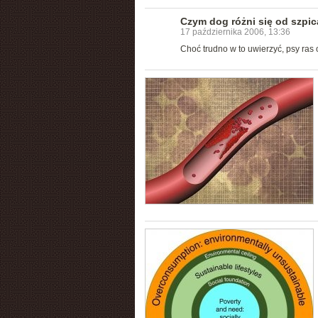
Czym dog różni się od szpi
17 października 2006, 13:36
Choć trudno w to uwierzyć, psy ras