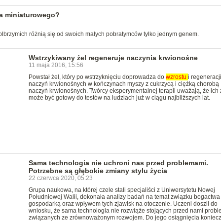
ca miniaturowego?
 olbrzymich różnią się od swoich małych pobratymców tylko jednym genem.
Wstrzykiwany żel regeneruje naczynia krwionośne
11 maja 2016, 15:56
Powstał żel, który po wstrzyknięciu doprowadza do
wzrostu
i regeneracj
naczyń krwionośnych w kończynach myszy z cukrzycą i ciężką chorobą
naczyń krwionośnych. Twórcy eksperymentalnej terapii uważają, że ich 
może być gotowy do testów na ludziach już w ciągu najbliższych lat.
Sama technologia nie uchroni nas przed problemami.
Potrzebne są głębokie zmiany stylu życia
22 czerwca 2020, 05:23
Grupa naukowa, na której czele stali specjaliści z Uniwersytetu Nowej
Południowej Walii, dokonała analizy badań na temat związku bogactwa
gospodarką oraz wpływem tych zjawisk na otoczenie. Uczeni doszli do
wniosku, że sama technologia nie rozwiąże stojących przed nami prob
związanych ze zrównoważonym rozwojem. Do jego osiągnięcia koniec