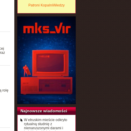
Patroni KopalniWiedzy
cej
raz
ą rolę
Najnowsze wiadomości
W etruskim mieście odkryto
rytualną studnię z
nienaruszonymi darami i