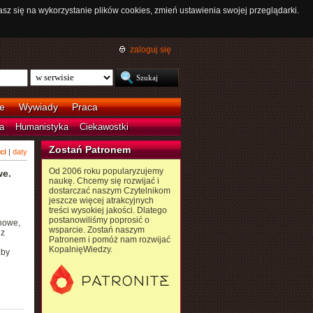
asz się na wykorzystanie plików cookies, zmień ustawienia swojej przeglądarki.
zaloguj się
e
Wywiady
Praca
a
Humanistyka
Ciekawostki
Zostań Patronem
ci
|
daty
Od 2006 roku popularyzujemy
we.
naukę. Chcemy się rozwijać i
dostarczać naszym Czytelnikom
jeszcze więcej atrakcyjnych
treści wysokiej jakości. Dlatego
postanowiliśmy poprosić o
nowe,
wsparcie. Zostań naszym
 z
Patronem i pomóż nam rozwijać
KopalnięWiedzy.
zby