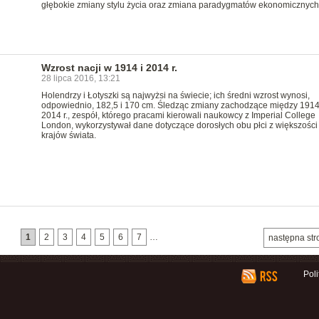
głębokie zmiany stylu życia oraz zmiana paradygmatów ekonomicznych
Wzrost nacji w 1914 i 2014 r.
28 lipca 2016, 13:21
Holendrzy i Łotyszki są najwyżsi na świecie; ich średni wzrost wynosi,
odpowiednio, 182,5 i 170 cm. Śledząc zmiany zachodzące między 1914
2014 r., zespół, którego pracami kierowali naukowcy z Imperial College
London, wykorzystywał dane dotyczące dorosłych obu płci z większości
krajów świata.
1
2
3
4
5
6
7
…
następna str
Pol