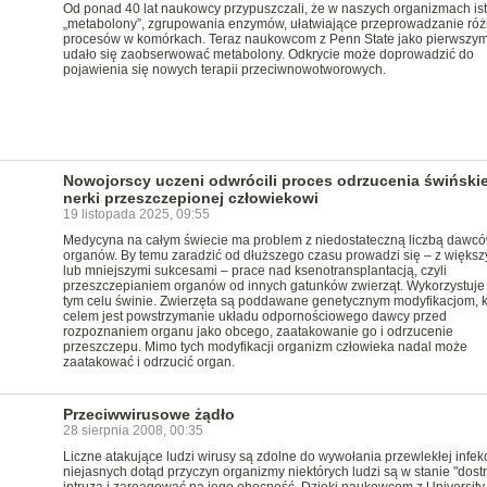
Od ponad 40 lat naukowcy przypuszczali, że w naszych organizmach ist
„metabolony”, zgrupowania enzymów, ułatwiające przeprowadzanie ró
procesów w komórkach. Teraz naukowcom z Penn State jako pierwszy
udało się zaobserwować metabolony. Odkrycie może doprowadzić do
pojawienia się nowych terapii przeciwnowotworowych.
Nowojorscy uczeni odwrócili proces odrzucenia świńskie
nerki przeszczepionej człowiekowi
19 listopada 2025, 09:55
Medycyna na całym świecie ma problem z niedostateczną liczbą dawc
organów. By temu zaradzić od dłuższego czasu prowadzi się – z większ
lub mniejszymi sukcesami – prace nad ksenotransplantacją, czyli
przeszczepianiem organów od innych gatunków zwierząt. Wykorzystuje 
tym celu świnie. Zwierzęta są poddawane genetycznym modyfikacjom, k
celem jest powstrzymanie układu odpornościowego dawcy przed
rozpoznaniem organu jako obcego, zaatakowanie go i odrzucenie
przeszczepu. Mimo tych modyfikacji organizm człowieka nadal może
zaatakować i odrzucić organ.
Przeciwwirusowe żądło
28 sierpnia 2008, 00:35
Liczne atakujące ludzi wirusy są zdolne do wywołania przewlekłej infekcj
niejasnych dotąd przyczyn organizmy niektórych ludzi są w stanie "dost