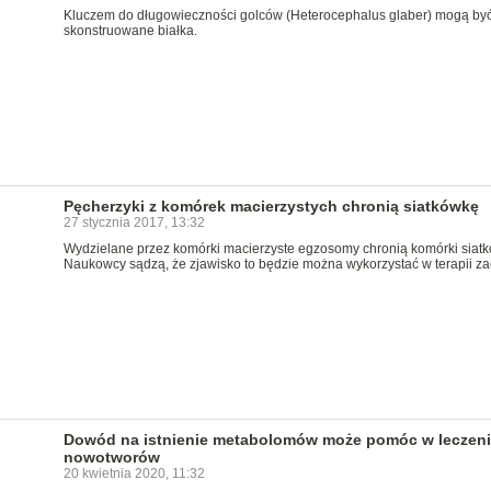
Kluczem do długowieczności golców (Heterocephalus glaber) mogą być 
skonstruowane białka.
Pęcherzyki z komórek macierzystych chronią siatkówkę
27 stycznia 2017, 13:32
Wydzielane przez komórki macierzyste egzosomy chronią komórki siatk
Naukowcy sądzą, że zjawisko to będzie można wykorzystać w terapii za
Dowód na istnienie metabolomów może pomóc w leczen
nowotworów
20 kwietnia 2020, 11:32