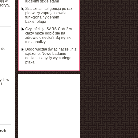
ają w
ludzkimi szkieletami
oryty.
Sztuczna inteligencja po raz
pierwszy zaprojektowała
funkcjonalny genom
bakteriofaga
Czy infekcja SARS-CoV-2 w
ciąży może odbić się na
zdrowiu dziecka? Są wyniki
metaanalizy
 do
Dodo widział świat inaczej, niż
sądzono. Nowe badanie
odsłania zmysły wymarłego
ptaka
nych w
i
ach