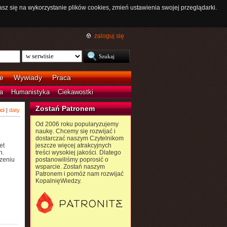
asz się na wykorzystanie plików cookies, zmień ustawienia swojej przeglądarki.
zaloguj się
e
Wywiady
Praca
a
Humanistyka
Ciekawostki
Zostań Patronem
ci
|
daty
Od 2006 roku popularyzujemy
naukę. Chcemy się rozwijać i
dostarczać naszym Czytelnikom
et
jeszcze więcej atrakcyjnych
h.
treści wysokiej jakości. Dlatego
zeniu
postanowiliśmy poprosić o
wsparcie. Zostań naszym
Patronem i pomóż nam rozwijać
KopalnięWiedzy.