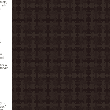
nieją
żnych
m
j
ów
ymi
się w
tórych
i. Z
rzec"