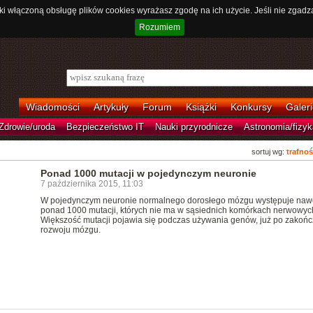
ki włączoną obsługę plików cookies wyrażasz zgodę na ich użycie. Jeśli nie zgadz
Rozumiem
Wiadomości
Artykuły
Forum
Książki
Konkursy
Galeri
Zdrowie/uroda
Bezpieczeństwo IT
Nauki przyrodnicze
Astronomia/fizyk
sortuj wg:
trafnoś
Ponad 1000 mutacji w pojedynczym neuronie
7 października 2015, 11:03
W pojedynczym neuronie normalnego dorosłego mózgu występuje naw
ponad 1000 mutacji, których nie ma w sąsiednich komórkach nerwowyc
Większość mutacji pojawia się podczas używania genów, już po zakońc
rozwoju mózgu.