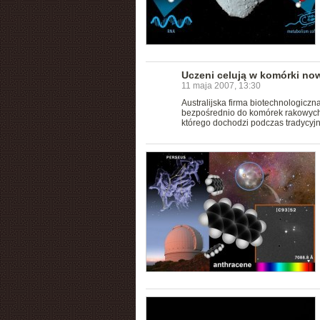
Uczeni celują w komórki n
11 maja 2007, 13:30
Australijska firma biotechnologicz
bezpośrednio do komórek rakowych.
którego dochodzi podczas tradycyjn