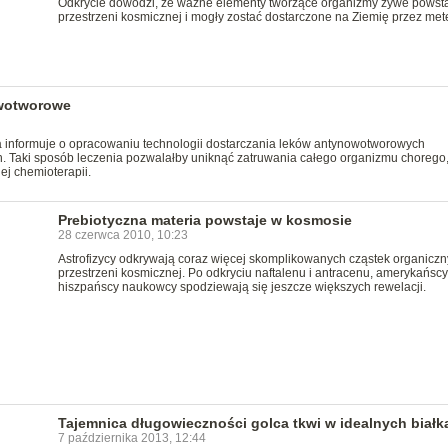
Odkrycie dowodzi, że ważne elementy tworzące organizmy żywe powst
przestrzeni kosmicznej i mogły zostać dostarczone na Ziemię przez mete
owotworowe
na informuje o opracowaniu technologii dostarczania leków antynowotworowych
 Taki sposób leczenia pozwalałby uniknąć zatruwania całego organizmu chorego,
ej chemioterapii.
Prebiotyczna materia powstaje w kosmosie
28 czerwca 2010, 10:23
Astrofizycy odkrywają coraz więcej skomplikowanych cząstek organicz
przestrzeni kosmicznej. Po odkryciu naftalenu i antracenu, amerykańscy 
hiszpańscy naukowcy spodziewają się jeszcze większych rewelacji.
Tajemnica długowieczności golca tkwi w idealnych białk
7 października 2013, 12:44