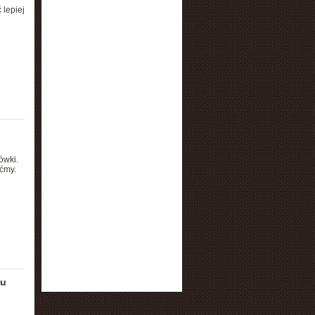
lepiej
ówki.
ćmy.
iu