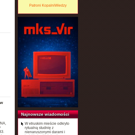
Patroni KopalniWiedzy
 w
Najnowsze wiadomości
RNA,
W etruskim mieście odkryto
y
rytualną studnię z
B3.
nienaruszonymi darami i