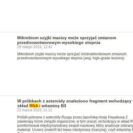
Mikrobiom szyjki macicy może sprzyjać zmianom
przednowotworowym wysokiego stopnia
20 lutego 2019, 12:42
Mikrobiom szyjki macicy może sprzyjać śródnabłonkowym zmianom
przednowotworowym wysokiego stopnia (ang. high-grade lesions).
W próbkach z asteroidy znaleziono fragment wchodzący
skład
RNA
i witaminę B3
22 marca 2023, 11:12
Próbki pobrane z asteroidy Ryugu przez japońską misję Hayabusa 2
zawierają różne związki organiczne, w tym uracyl, wchodzący w skład 
poinformował międzynarodowy zespół naukowy, który analizuje zebran
materiał. Uczeni znaleźli też kwas nikotynowy (niacynę), czyli witaminę 