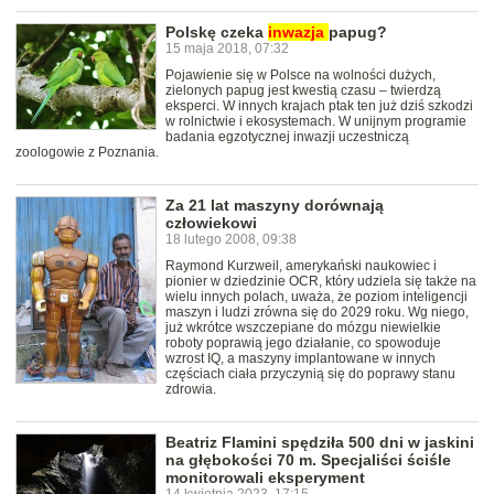
Polskę czeka
inwazja
papug?
15 maja 2018, 07:32
Pojawienie się w Polsce na wolności dużych,
zielonych papug jest kwestią czasu – twierdzą
eksperci. W innych krajach ptak ten już dziś szkodzi
w rolnictwie i ekosystemach. W unijnym programie
badania egzotycznej inwazji uczestniczą
zoologowie z Poznania.
Za 21 lat maszyny dorównają
człowiekowi
18 lutego 2008, 09:38
Raymond Kurzweil, amerykański naukowiec i
pionier w dziedzinie OCR, który udziela się także na
wielu innych polach, uważa, że poziom inteligencji
maszyn i ludzi zrówna się do 2029 roku. Wg niego,
już wkrótce wszczepiane do mózgu niewielkie
roboty poprawią jego działanie, co spowoduje
wzrost IQ, a maszyny implantowane w innych
częściach ciała przyczynią się do poprawy stanu
zdrowia.
Beatriz Flamini spędziła 500 dni w jaskini
na głębokości 70 m. Specjaliści ściśle
monitorowali eksperyment