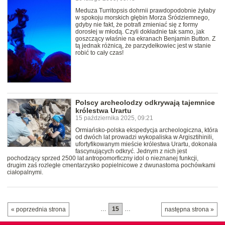
Meduza Turritopsis dohrnii prawdopodobnie żyłaby
w spokoju morskich głębin Morza Śródziemnego,
gdyby nie fakt, że potrafi zmieniać się z formy
dorosłej w młodą. Czyli dokładnie tak samo, jak
goszczący właśnie na ekranach Benjamin Button. Z
tą jednak różnicą, że parzydełkowiec jest w stanie
robić to cały czas!
Polscy archeolodzy odkrywają tajemnice
królestwa Urartu
15 października 2025, 09:21
Ormiańsko-polska ekspedycja archeologiczna, która
od dwóch lat prowadzi wykopaliska w Argisztihinili,
ufortyfikowanym mieście królestwa Urartu, dokonała
fascynujących odkryć. Jednym z nich jest
pochodzący sprzed 2500 lat antropomorficzny idol o nieznanej funkcji,
drugim zaś rozległe cmentarzysko popielnicowe z dwunastoma pochówkami
ciałopalnymi.
…
15
…
« poprzednia strona
następna strona »