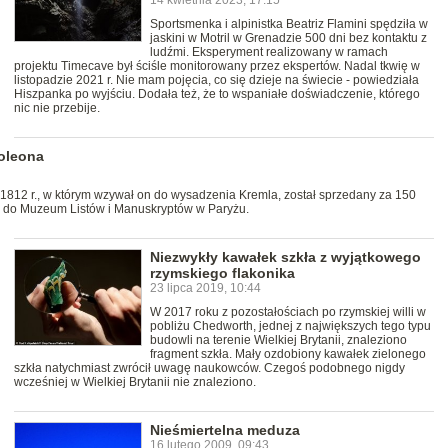
14 kwietnia 2023, 17:15
Sportsmenka i alpinistka Beatriz Flamini spędziła w
jaskini w Motril w Grenadzie 500 dni bez kontaktu z
ludźmi. Eksperyment realizowany w ramach
projektu Timecave był ściśle monitorowany przez ekspertów. Nadal tkwię w
listopadzie 2021 r. Nie mam pojęcia, co się dzieje na świecie - powiedziała
Hiszpanka po wyjściu. Dodała też, że to wspaniałe doświadczenie, którego
nic nie przebije.
oleona
1812 r., w którym wzywał on do wysadzenia Kremla, został sprzedany za 150
eraz do Muzeum Listów i Manuskryptów w Paryżu.
Niezwykły kawałek szkła z wyjątkowego
rzymskiego flakonika
23 lipca 2019, 10:44
W 2017 roku z pozostałościach po rzymskiej willi w
pobliżu Chedworth, jednej z największych tego typu
budowli na terenie Wielkiej Brytanii, znaleziono
fragment szkła. Mały ozdobiony kawałek zielonego
szkła natychmiast zwrócił uwagę naukowców. Czegoś podobnego nigdy
wcześniej w Wielkiej Brytanii nie znaleziono.
Nieśmiertelna meduza
16 lutego 2009, 09:43