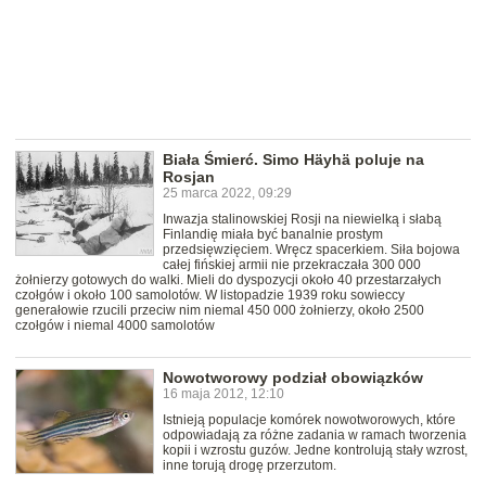
Biała Śmierć. Simo Häyhä poluje na
Rosjan
25 marca 2022, 09:29
Inwazja stalinowskiej Rosji na niewielką i słabą
Finlandię miała być banalnie prostym
przedsięwzięciem. Wręcz spacerkiem. Siła bojowa
całej fińskiej armii nie przekraczała 300 000
żołnierzy gotowych do walki. Mieli do dyspozycji około 40 przestarzałych
czołgów i około 100 samolotów. W listopadzie 1939 roku sowieccy
generałowie rzucili przeciw nim niemal 450 000 żołnierzy, około 2500
czołgów i niemal 4000 samolotów
Nowotworowy podział obowiązków
16 maja 2012, 12:10
Istnieją populacje komórek nowotworowych, które
odpowiadają za różne zadania w ramach tworzenia
kopii i wzrostu guzów. Jedne kontrolują stały wzrost,
inne torują drogę przerzutom.