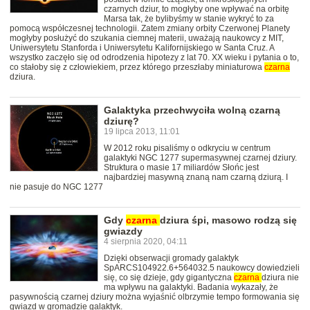
czarnych dziur, to mogłyby one wpływać na orbitę
Marsa tak, że bylibyśmy w stanie wykryć to za
pomocą współczesnej technologii. Zatem zmiany orbity Czerwonej Planety
mogłyby posłużyć do szukania ciemnej materii, uważają naukowcy z MIT,
Uniwersytetu Stanforda i Uniwersytetu Kalifornijskiego w Santa Cruz. A
wszystko zaczęło się od odrodzenia hipotezy z lat 70. XX wieku i pytania o to,
co stałoby się z człowiekiem, przez którego przeszłaby miniaturowa
czarna
dziura.
Galaktyka przechwyciła wolną czarną
dziurę?
19 lipca 2013, 11:01
W 2012 roku pisaliśmy o odkryciu w centrum
galaktyki NGC 1277 supermasywnej czarnej dziury.
Struktura o masie 17 miliardów Słońc jest
najbardziej masywną znaną nam czarną dziurą. I
nie pasuje do NGC 1277
Gdy
czarna
dziura śpi, masowo rodzą się
gwiazdy
4 sierpnia 2020, 04:11
Dzięki obserwacji gromady galaktyk
SpARCS104922.6+564032.5 naukowcy dowiedzieli
się, co się dzieje, gdy gigantyczna
czarna
dziura nie
ma wpływu na galaktyki. Badania wykazały, że
pasywnością czarnej dziury można wyjaśnić olbrzymie tempo formowania się
gwiazd w gromadzie galaktyk.