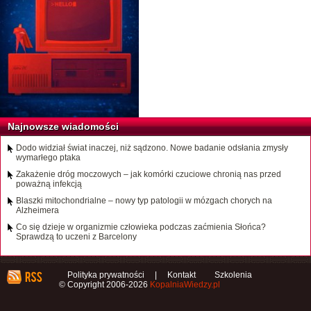
Najnowsze wiadomości
Dodo widział świat inaczej, niż sądzono. Nowe badanie odsłania zmysły
wymarłego ptaka
Zakażenie dróg moczowych – jak komórki czuciowe chronią nas przed
poważną infekcją
Blaszki mitochondrialne – nowy typ patologii w mózgach chorych na
Alzheimera
Co się dzieje w organizmie człowieka podczas zaćmienia Słońca?
Sprawdzą to uczeni z Barcelony
Polityka prywatności
|
Kontakt
Szkolenia
© Copyright 2006-2026
KopalniaWiedzy.pl