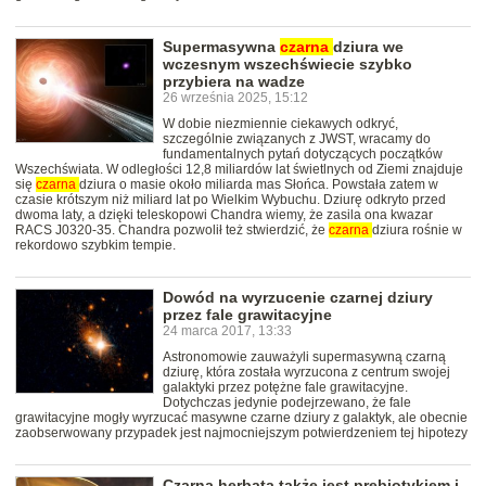
Supermasywna
czarna
dziura we
wczesnym wszechświecie szybko
przybiera na wadze
26 września 2025, 15:12
W dobie niezmiennie ciekawych odkryć,
szczególnie związanych z JWST, wracamy do
fundamentalnych pytań dotyczących początków
Wszechświata. W odległości 12,8 miliardów lat świetlnych od Ziemi znajduje
się
czarna
dziura o masie około miliarda mas Słońca. Powstała zatem w
czasie krótszym niż miliard lat po Wielkim Wybuchu. Dziurę odkryto przed
dwoma laty, a dzięki teleskopowi Chandra wiemy, że zasila ona kwazar
RACS J0320-35. Chandra pozwolił też stwierdzić, że
czarna
dziura rośnie w
rekordowo szybkim tempie.
Dowód na wyrzucenie czarnej dziury
przez fale grawitacyjne
24 marca 2017, 13:33
Astronomowie zauważyli supermasywną czarną
dziurę, która została wyrzucona z centrum swojej
galaktyki przez potężne fale grawitacyjne.
Dotychczas jedynie podejrzewano, że fale
grawitacyjne mogły wyrzucać masywne czarne dziury z galaktyk, ale obecnie
zaobserwowany przypadek jest najmocniejszym potwierdzeniem tej hipotezy
Czarna herbata także jest prebiotykiem i