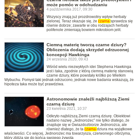
może pomóc w odchudzaniu
4 października 2017, 09:30
Wszyscy znają już prozdrowotny wpływ herbaty
zielonej. Teraz okazuje się, że
czarna
sprawdza się
równie dobrze; zawarte w obu rodzajach herbaty
polifenole zmieniają bowiem mikrobiom jelit.
Ciemną materię tworzą czarne dziury?
Obliczenia dodają skrzydeł odrzuconej
koncepcji Hawkinga
24 września 2020, 09:43
Wśród wielu niezwykłych idei Stephena Hawkinga
jest i taka, zgodnie z którą ciemną materię stanowią
czarne dziury, które powstały krótko po Wielkim
Wybuchu. Pomysł taki jednak odrzucono, jednak nowe badania wskazują, że
hipoteza taka może być prawdziwa.
Astronomowie znaleźli najbliższą Ziemi
czarną dziurę
23 kwietnia 2021, 10:37
Odkryto najbliższą Ziemi czarną dziurę. Obiektowi
nadano nazwę „Jednorożec” nie tylko dlatego, że
znajduje się w Gwiazdozbiorze Jednorożca, ale
również dlatego, że ta
czarna
dziura ma wyjątkowe
właściwości. Co więcej, Jednorożec ma towarzysza, czerwonego olbrzyma,
który zbliża się do końca swojego żywota