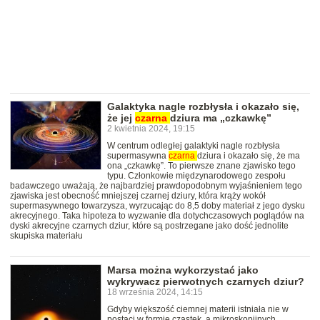
Galaktyka nagle rozbłysła i okazało się,
że jej
czarna
dziura ma „czkawkę”
2 kwietnia 2024, 19:15
W centrum odległej galaktyki nagle rozbłysła
supermasywna
czarna
dziura i okazało się, że ma
ona „czkawkę”. To pierwsze znane zjawisko tego
typu. Członkowie międzynarodowego zespołu
badawczego uważają, że najbardziej prawdopodobnym wyjaśnieniem tego
zjawiska jest obecność mniejszej czarnej dziury, która krąży wokół
supermasywnego towarzysza, wyrzucając do 8,5 doby materiał z jego dysku
akrecyjnego. Taka hipoteza to wyzwanie dla dotychczasowych poglądów na
dyski akrecyjne czarnych dziur, które są postrzegane jako dość jednolite
skupiska materiału
Marsa można wykorzystać jako
wykrywacz pierwotnych czarnych dziur?
18 września 2024, 14:15
Gdyby większość ciemnej materii istniała nie w
postaci w formie cząstek, a mikroskopijnych