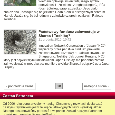
Wietnam opłakuje śmierć tutejszego symbolu
pomyślności - żółwiaka szanghajskiego Cụ Rùa
(dosł. żółwiego prapradziadka). Jego ciało
znaleziono unoszące się na jeziorze Hoan Kiem w historycznym centrum
Hanoi. Uważa się, że był jednym z zaledwie czterech ocalałych Rafetus
swinhoei.
Państwowy fundusz zainwestuje w
Sharpa i Toshibę?
21 grudnia 2015, 10:42
Innovation Network Corporation of Japan (INCJ),
wspierany przez państwo fundusz, prowadzi
zaawansowane rozmowy nt. zainwestowania w
Sharpa oraz Toshibę. Jak donosi Reuters, INCJ,
który jest największym udziałowcem Japan Display, ma podobno zamiar
zainwestować w produkujący monitory wydział Sharpa i połączyć go z Japan
Display
…
10
…
« poprzednia strona
następna strona »
Zostań Patronem
Od 2006 roku popularyzujemy naukę. Chcemy się rozwijać i dostarczać
naszym Czytelnikom jeszcze więcej atrakcyjnych treści wysokiej jakości.
Dlatego postanowiliśmy poprosić o wsparcie. Zostań naszym Patronem i
pomóż nam rozwijać KopalnięWiedzy.