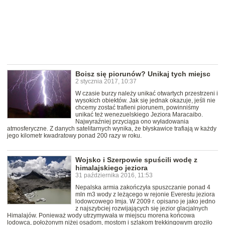
Boisz się piorunów? Unikaj tych miejsc
2 stycznia 2017, 10:37
W czasie burzy należy unikać otwartych przestrzeni i
wysokich obiektów. Jak się jednak okazuje, jeśli nie
chcemy zostać trafieni piorunem, powinniśmy
unikać też wenezuelskiego Jeziora Maracaibo.
Najwyraźniej przyciąga ono wyładowania
atmosferyczne. Z danych satelitarnych wynika, że błyskawice trafiają w każdy
jego kilometr kwadratowy ponad 200 razy w roku.
Wojsko i Szerpowie spuścili wodę z
himalajskiego jeziora
31 października 2016, 11:53
Nepalska armia zakończyła spuszczanie ponad 4
mln m3 wody z leżącego w rejonie Everestu jeziora
lodowcowego Imja. W 2009 r. opisano je jako jedno
z najszybciej rozwijających się jezior glacjalnych
Himalajów. Ponieważ wody utrzymywała w miejscu morena końcowa
lodowca, położonym niżej osadom, mostom i szlakom trekkingowym groziło