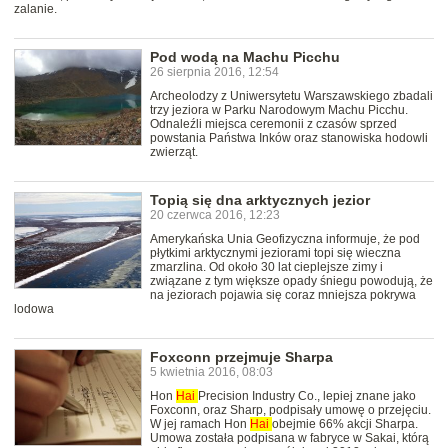
zalanie.
Pod wodą na Machu Picchu
26 sierpnia 2016, 12:54
Archeolodzy z Uniwersytetu Warszawskiego zbadali
trzy jeziora w Parku Narodowym Machu Picchu.
Odnaleźli miejsca ceremonii z czasów sprzed
powstania Państwa Inków oraz stanowiska hodowli
zwierząt.
Topią się dna arktycznych jezior
20 czerwca 2016, 12:23
Amerykańska Unia Geofizyczna informuje, że pod
płytkimi arktycznymi jeziorami topi się wieczna
zmarzlina. Od około 30 lat cieplejsze zimy i
związane z tym większe opady śniegu powodują, że
na jeziorach pojawia się coraz mniejsza pokrywa
lodowa
Foxconn przejmuje Sharpa
5 kwietnia 2016, 08:03
Hon
Hai
Precision Industry Co., lepiej znane jako
Foxconn, oraz Sharp, podpisały umowę o przejęciu.
W jej ramach Hon
Hai
obejmie 66% akcji Sharpa.
Umowa została podpisana w fabryce w Sakai, którą