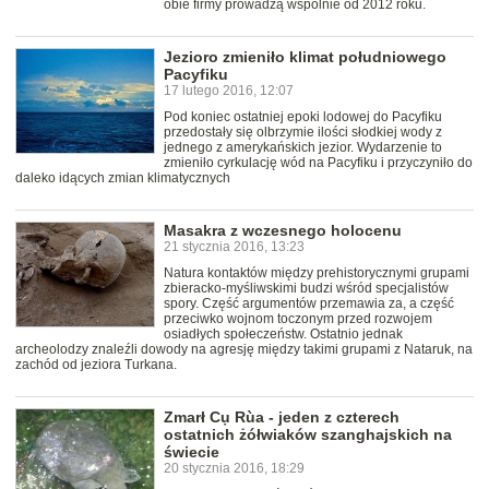
obie firmy prowadzą wspólnie od 2012 roku.
Jezioro zmieniło klimat południowego
Pacyfiku
17 lutego 2016, 12:07
Pod koniec ostatniej epoki lodowej do Pacyfiku
przedostały się olbrzymie ilości słodkiej wody z
jednego z amerykańskich jezior. Wydarzenie to
zmieniło cyrkulację wód na Pacyfiku i przyczyniło do
daleko idących zmian klimatycznych
Masakra z wczesnego holocenu
21 stycznia 2016, 13:23
Natura kontaktów między prehistorycznymi grupami
zbieracko-myśliwskimi budzi wśród specjalistów
spory. Część argumentów przemawia za, a część
przeciwko wojnom toczonym przed rozwojem
osiadłych społeczeństw. Ostatnio jednak
archeolodzy znaleźli dowody na agresję między takimi grupami z Nataruk, na
zachód od jeziora Turkana.
Zmarł Cụ Rùa - jeden z czterech
ostatnich żółwiaków szanghajskich na
świecie
20 stycznia 2016, 18:29