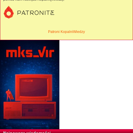
Patroni KopalniWiedzy