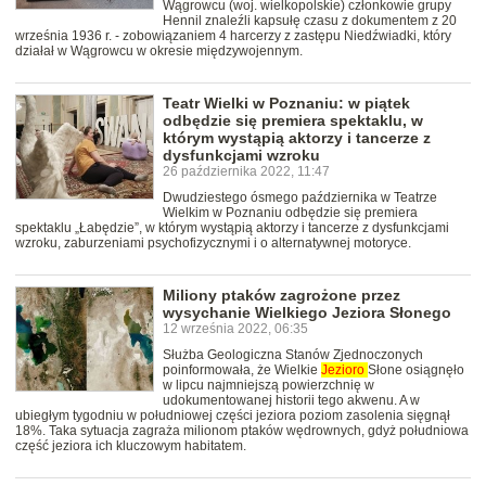
Wągrowcu (woj. wielkopolskie) członkowie grupy
Hennil znaleźli kapsułę czasu z dokumentem z 20
września 1936 r. - zobowiązaniem 4 harcerzy z zastępu Niedźwiadki, który
działał w Wągrowcu w okresie międzywojennym.
Teatr Wielki w Poznaniu: w piątek
odbędzie się premiera spektaklu, w
którym wystąpią aktorzy i tancerze z
dysfunkcjami wzroku
26 października 2022, 11:47
Dwudziestego ósmego października w Teatrze
Wielkim w Poznaniu odbędzie się premiera
spektaklu „Łabędzie”, w którym wystąpią aktorzy i tancerze z dysfunkcjami
wzroku, zaburzeniami psychofizycznymi i o alternatywnej motoryce.
Miliony ptaków zagrożone przez
wysychanie Wielkiego Jeziora Słonego
12 września 2022, 06:35
Służba Geologiczna Stanów Zjednoczonych
poinformowała, że Wielkie
Jezioro
Słone osiągnęło
w lipcu najmniejszą powierzchnię w
udokumentowanej historii tego akwenu. A w
ubiegłym tygodniu w południowej części jeziora poziom zasolenia sięgnął
18%. Taka sytuacja zagraża milionom ptaków wędrownych, gdyż południowa
część jeziora ich kluczowym habitatem.