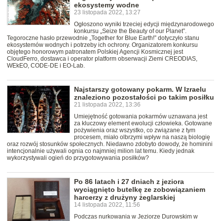
ekosystemy wodne
23 listopada 2022, 13:27
Ogłoszono wyniki trzeciej edycji międzynarodowego
konkursu „Seize the Beauty of our Planet”.
Tegoroczne hasło przewodnie „Together for Blue Earth!” dotyczyło stanu
ekosystemów wodnych i potrzeby ich ochrony. Organizatorem konkursu
objętego honorowym patronatem Polskiej Agencji Kosmicznej jest
CloudFerro, dostawca i operator platform obserwacji Ziemi CREODIAS,
WEkEO, CODE-DE i EO-Lab.
Najstarszy gotowany pokarm. W Izraelu
znaleziono pozostałości po takim posiłku
21 listopada 2022, 13:36
Umiejętność gotowania pokarmów uznawana jest
za kluczowy element ewolucji człowieka. Gotowane
pożywienia oraz wszystko, co związane z tym
procesem, miało olbrzymi wpływ na naszą biologię
oraz rozwój stosunków społecznych. Niedawno zdobyto dowody, że hominini
intencjonalnie używali ognia co najmniej milion lat temu. Kiedy jednak
wykorzystywali ogień do przygotowywania posiłków?
Po 86 latach i 27 dniach z jeziora
wyciągnięto butelkę ze zobowiązaniem
harcerzy z drużyny żeglarskiej
14 listopada 2022, 11:56
Podczas nurkowania w Jeziorze Durowskim w