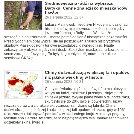
Średniowieczna łódź na wybrzeżu
Bałtyku. Cenne znalezisko mieszkańców
Łazów
26 sierpnia 2022, 12:37
Łukasz Malinowski i jego syn Nikodem to pasjonaci
historii Łazów, miejscowości położonej pomiędzy
jeziorem Jamno, a Bałtykiem. Wiedzą, że –
szczególnie po sztormach – morze potrafi odsłonić historyczne pozostałości.
Przed tygodniem obaj wybrali się na poszukiwania takich historycznych
skarbów. Piasek odsłonił torfowe pozostałości dawnego lasu. Nagle
zobaczyliśmy ukryte między nimi deski. Założyłem maskę, zanurkowałem i…
serce zaczęło bić szybciej! To były fragmenty łodzi!, mówi pan Łukasz
serwisowi GK24.pl
Chiny doświadczają większej fali upałów,
niż jakikolwiek kraj w historii
26 sierpnia 2022, 10:31
Chiny doświadczają fali upałów, która ma olbrzymi
wpływ na ludzi, rolnictwo i przemysł. Największe
chińskie jezioro, zwykle pełne wody o tej porze roku,
skurczyło się do 20% swojej powierzchni, upały
niszczą uprawy, a z braku elektryczności zamykane są fabryki. Chiny
doświadczają najdłuższej i najcieplejszej fali upałów od czasu, gdy w 1961
roku zaczęto dokonywać pomiarów w skali całego kraju. A historyk pogody,
Maximiliano Herrera, twierdzi, że to najpotężniejsza fala upałów zanotowana
gdziekolwiek na świecie.