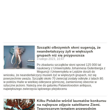
Szczątki olbrzymich słoni sugerują, że
neandertalczycy żyli w większych
grupach niż się przypuszcza
3 lutego 2023, 10:47
Po zbadaniu szczątków słoni sprzed 125 000 lat
naukowcy z Uniwersytetu Johannesa Gutenberga z
Moguncji i Uniwersytetu w Lejdzie doszli do
wniosku, że neandertalczycy musieli żyć w większych grupach, niż się
powszechnie uważa. Szczątki około 70 zwierząt zostały odkryte z latach 80.
w pobliżu Halle w wielkiej odkrywce górniczej, zamienionej obecnie w
sztuczne jezioro. Należą one do gatunku Palaeoloxodon antiquus,
największego zwierzęcia lądowego plejstocenu
Kilku Polaków wśród laureatów konkursu
na najlepsze zdjęcie satelitarne Ziemi.
Tegorocznym tematem przewodnim