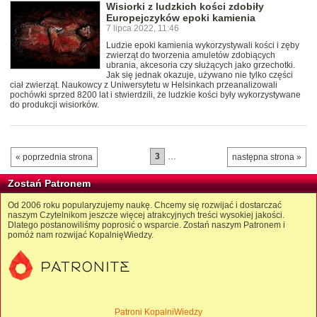
Wisiorki z ludzkich kości zdobiły
Europejczyków epoki kamienia
7 lipca 2022, 11:46
Ludzie epoki kamienia wykorzystywali kości i zęby
zwierząt do tworzenia amuletów zdobiących
ubrania, akcesoria czy służących jako grzechotki.
Jak się jednak okazuje, używano nie tylko części
ciał zwierząt. Naukowcy z Uniwersytetu w Helsinkach przeanalizowali
pochówki sprzed 8200 lat i stwierdzili, że ludzkie kości były wykorzystywane
do produkcji wisiorków.
3
…
« poprzednia strona
następna strona »
Zostań Patronem
Od 2006 roku popularyzujemy naukę. Chcemy się rozwijać i dostarczać
naszym Czytelnikom jeszcze więcej atrakcyjnych treści wysokiej jakości.
Dlatego postanowiliśmy poprosić o wsparcie. Zostań naszym Patronem i
pomóż nam rozwijać KopalnięWiedzy.
Patroni KopalniWiedzy