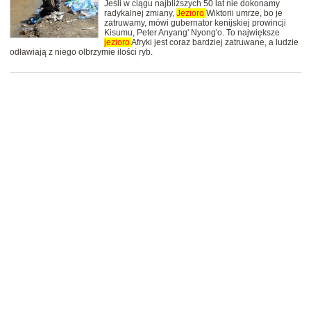
Jeśli w ciągu najbliższych 50 lat nie dokonamy
radykalnej zmiany,
Jezioro
Wiktorii umrze, bo je
zatruwamy, mówi gubernator kenijskiej prowincji
Kisumu, Peter Anyang' Nyong'o. To największe
jezioro
Afryki jest coraz bardziej zatruwane, a ludzie
odławiają z niego olbrzymie ilości ryb.