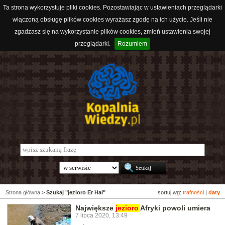
Ta strona wykorzystuje pliki cookies. Pozostawiając w ustawieniach przeglądarki
włączoną obsługę plików cookies wyrażasz zgodę na ich użycie. Jeśli nie
zgadzasz się na wykorzystanie plików cookies, zmień ustawienia swojej
przeglądarki.
Rozumiem
Strona główna
>
Szukaj "jezioro Er Hai"
sortuj wg:
trafności
|
daty
Największe
jezioro
Afryki powoli umiera
7 lipca 2020, 13:49