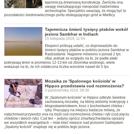
tajemniczą drewnianą konstrukcję. Zwróciła ona
uwagę mieszkającego nieopodal małżeństwa
archeologów. Specjaliści uważają, że mogą być to
pozostałości średniowiecznego portu obsługującego gród w Mietlicy.
Tajemnicza śmierć tysięcy ptaków wokół
jeziora Sambhar w Indiach
15 listopada 2019, 11:54
Eksperci próbują ustalić, co doprowadziło do
śmierci tysięcy ptaków w pobliżu jeziora Sambhar w
Radżastanie. Najpierw mówiono o ponad 2 tys.
ofiar, jednak ze względu na to, że padłe ptaki
pokrywają teren w promieniu 12-13 km od zbiornika wodnego, wiele
wskazuje na to, że ich ostateczna liczba wzrośnie nawet do 5 tys.
Mozaika ze 'Spalonego kościoła' w
Hippos przedstawia cud rozmnożenia?
3 października 2019, 09:38
W „Spalonym kościele” w Hippos odkryto świetnie
zachowaną mozaikę, na której widzimy inskrypcję z
błogosławieństwem, kosz z bochenkami chleba i
ryby. Pracujący na miejscu badacze mówią, że
natychmiast przywodzi ona na myśl cud rozmnożenia chleba i ryb (cud pięciu
chlebów i dwóch ryb). Cud ten – jedyny oprócz zmartwychwstania opisany
we wszystkich ewangeliach – miał mieć miejsce nad jeziorem Galilejskim.
„Spalony kościół” znajduje się w pobliżu tego jeziora.