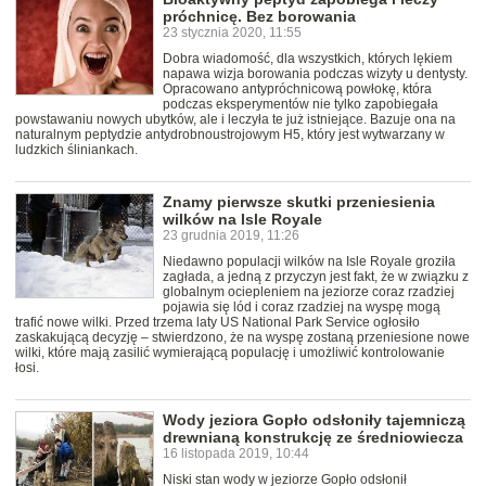
próchnicę. Bez borowania
23 stycznia 2020, 11:55
Dobra wiadomość, dla wszystkich, których lękiem
napawa wizja borowania podczas wizyty u dentysty.
Opracowano antypróchnicową powłokę, która
podczas eksperymentów nie tylko zapobiegała
powstawaniu nowych ubytków, ale i leczyła te już istniejące. Bazuje ona na
naturalnym peptydzie antydrobnoustrojowym H5, który jest wytwarzany w
ludzkich śliniankach.
Znamy pierwsze skutki przeniesienia
wilków na Isle Royale
23 grudnia 2019, 11:26
Niedawno populacji wilków na Isle Royale groziła
zagłada, a jedną z przyczyn jest fakt, że w związku z
globalnym ociepleniem na jeziorze coraz rzadziej
pojawia się lód i coraz rzadziej na wyspę mogą
trafić nowe wilki. Przed trzema laty US National Park Service ogłosiło
zaskakującą decyzję – stwierdzono, że na wyspę zostaną przeniesione nowe
wilki, które mają zasilić wymierającą populację i umożliwić kontrolowanie
łosi.
Wody jeziora Gopło odsłoniły tajemniczą
drewnianą konstrukcję ze średniowiecza
16 listopada 2019, 10:44
Niski stan wody w jeziorze Gopło odsłonił