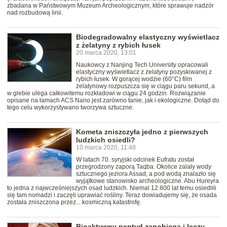
zbadana w Państwowym Muzeum Archeologicznym, które sprawuje nadzór
nad rozbudową linii.
Biodegradowalny elastyczny wyświetlacz
z żelatyny z rybich łusek
20 marca 2020, 13:01
Naukowcy z Nanjing Tech University opracowali
elastyczny wyświetlacz z żelatyny pozyskiwanej z
rybich łusek. W gorącej wodzie (60°C) film
żelatynowy rozpuszcza się w ciągu paru sekund, a
w glebie ulega całkowitemu rozkładowi w ciągu 24 godzin. Rozwiązanie
opisane na łamach ACS Nano jest zarówno tanie, jak i ekologiczne. Dotąd do
tego celu wykorzystywano tworzywa sztuczne.
Kometa zniszczyła jedno z pierwszych
ludzkich osiedli?
10 marca 2020, 11:48
W latach 70. syryjski odcinek Eufratu został
przegrodzony zaporą Taqba. Okolice zalały wody
sztucznego jeziora Assad, a pod wodą znalazło się
wyjątkowe stanowisko archeologiczne. Abu Hureyra
to jedna z najwcześniejszych osad ludzkich. Niemal 12 800 lat temu osiedlili
się tam nomadzi i zaczęli uprawiać rośliny. Teraz dowiadujemy się, że osada
została zniszczona przez... kosmiczną katastrofę.
Bioaktywny peptyd zapobiega i leczy