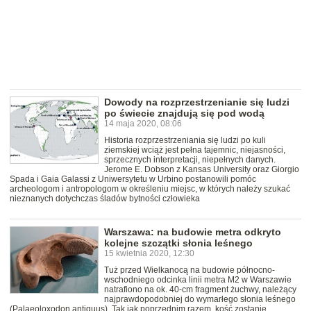
Dowody na rozprzestrzenianie się ludzi
po świecie znajdują się pod wodą
14 maja 2020, 08:06
Historia rozprzestrzeniania się ludzi po kuli
ziemskiej wciąż jest pełna tajemnic, niejasności,
sprzecznych interpretacji, niepełnych danych.
Jerome E. Dobson z Kansas University oraz Giorgio
Spada i Gaia Galassi z Uniwersytetu w Urbino postanowili pomóc
archeologom i antropologom w określeniu miejsc, w których należy szukać
nieznanych dotychczas śladów bytności człowieka
Warszawa: na budowie metra odkryto
kolejne szczątki słonia leśnego
15 kwietnia 2020, 12:30
Tuż przed Wielkanocą na budowie północno-
wschodniego odcinka linii metra M2 w Warszawie
natrafiono na ok. 40-cm fragment żuchwy, należący
najprawdopodobniej do wymarłego słonia leśnego
(Palaeoloxodon antiquus). Tak jak poprzednim razem, kość zostanie