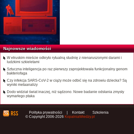
Najnowsze wiadomości
W etruskim mieście odkryto rytualną studnię z nienaruszonymi darami i
ludzkimi szkieletami
Sztuczna inteligencja po raz pierwszy zaprojektowała funkcjonalny genom
bakteriofaga
Czy infekcja SARS-CoV-2 w ciąży może odbić się na zdrowiu dziecka? Są
wyniki metaanalizy
Dodo widział świat inaczej, niż sądzono. Nowe badanie odsłania zmysły
wymarłego ptaka
Polityka prywatności
|
Kontakt
Szkolenia
© Copyright 2006-2026
KopalniaWiedzy.pl