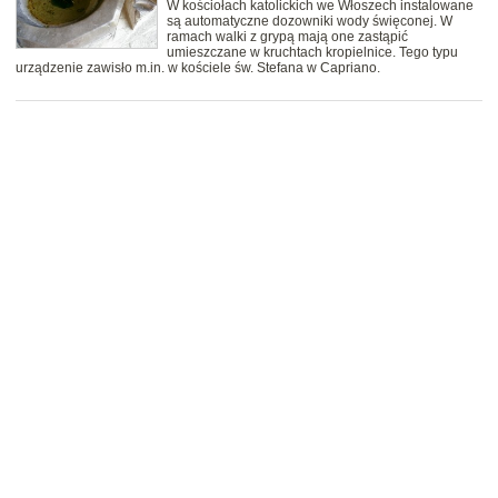
W kościołach katolickich we Włoszech instalowane
są automatyczne dozowniki wody święconej. W
ramach walki z grypą mają one zastąpić
umieszczane w kruchtach kropielnice. Tego typu
urządzenie zawisło m.in. w kościele św. Stefana w Capriano.