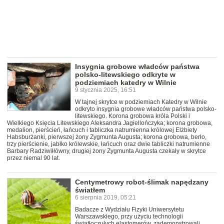
Insygnia grobowe władców państwa
polsko-litewskiego odkryte w
podziemiach katedry w Wilnie
9 stycznia 2025, 16:51
W tajnej skrytce w podziemiach Katedry w Wilnie
odkryto insygnia grobowe władców państwa polsko-
litewskiego. Korona grobowa króla Polski i
Wielkiego Księcia Litewskiego Aleksandra Jagiellończyka; korona grobowa,
medalion, pierścień, łańcuch i tabliczka natrumienna królowej Elżbiety
Habsburżanki, pierwszej żony Zygmunta Augusta; korona grobowa, berło,
trzy pierścienie, jabłko królewskie, łańcuch oraz dwie tabliczki natrumienne
Barbary Radziwiłłówny, drugiej żony Zygmunta Augusta czekały w skrytce
przez niemal 90 lat.
Centymetrowy robot-ślimak napędzany
światłem
6 sierpnia 2019, 05:21
Badacze z Wydziału Fizyki Uniwersytetu
Warszawskiego, przy użyciu technologii
światłoczułych elastomerów, zademonstrowali