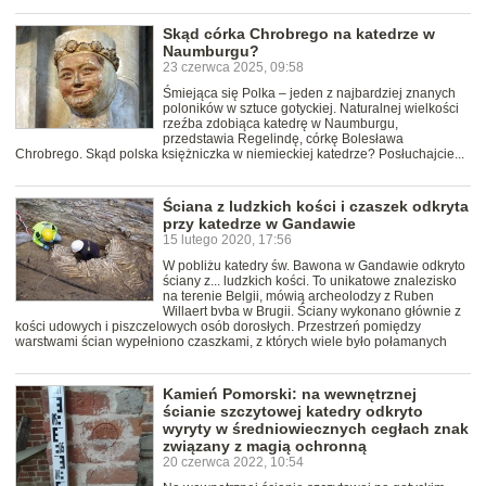
Skąd córka Chrobrego na katedrze w
Naumburgu?
23 czerwca 2025, 09:58
Śmiejąca się Polka – jeden z najbardziej znanych
poloników w sztuce gotyckiej. Naturalnej wielkości
rzeźba zdobiąca katedrę w Naumburgu,
przedstawia Regelindę, córkę Bolesława
Chrobrego. Skąd polska księżniczka w niemieckiej katedrze? Posłuchajcie...
Ściana z ludzkich kości i czaszek odkryta
przy katedrze w Gandawie
15 lutego 2020, 17:56
W pobliżu katedry św. Bawona w Gandawie odkryto
ściany z... ludzkich kości. To unikatowe znalezisko
na terenie Belgii, mówią archeolodzy z Ruben
Willaert bvba w Brugii. Ściany wykonano głównie z
kości udowych i piszczelowych osób dorosłych. Przestrzeń pomiędzy
warstwami ścian wypełniono czaszkami, z których wiele było połamanych
Kamień Pomorski: na wewnętrznej
ścianie szczytowej katedry odkryto
wyryty w średniowiecznych cegłach znak
związany z magią ochronną
20 czerwca 2022, 10:54