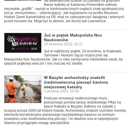
Na wewnętrznej ścianie szczytowej na gotyckim
filarze katedry w Kamieniu Pomorskim odkryto
niezwykłe „graffiti” - wyryty w średniowiecznych cegłach znak apotropeiczny
(od gr. αποτρόπαιος – odwracający). Jak wyjaśniono na profilu Muzeum
Historii Ziemi Kamieńskiej na FB, miał on zabezpieczyć świątynię i wiernych
przed mocami zła. Mógł być to demon, złe duchy lub czarownice.
Już w piątek Małopolska Noc
Naukowców
20 września 2010, 16:11
Już w najbliższy piątek, 24 września, w Krakowie,
Tarnowie i Nowym Sączu rozpocznie się
Małopolska Noc Naukowców. Jak co roku zachęcamy miłośników nauki, by
spędzili piątkowy wieczór i noc inaczej niż zwykle.
W Bazylei archeolodzy znaleźli
średniowieczną pieczęć kantora
miejscowej katedry
3 grudnia 2025, 10:58
Podczas renowacji nadbrzeżnego muru,
położonego poniżej tarasu widokowego Pflaz na
tyłach Katedry w Bazylei, trafiono na zabytki z
liczącej ponad 2000 lat historii miasta. Archeolodzy znaleźli rzymskie monety,
elementy konstrukcyjne pierwszego bazylejskiego basenu na wolnym
powietrzu oraz średniowieczną pieczęć. I to właśnie ona w największym
stopniu przyciągnęła uwagę specjalistów.