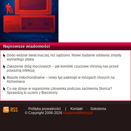
Najnowsze wiadomości
Dodo widział świat inaczej, niż sądzono. Nowe badanie odsłania zmysły
wymarłego ptaka
Zakażenie dróg moczowych – jak komórki czuciowe chronią nas przed
poważną infekcją
Blaszki mitochondrialne – nowy typ patologii w mózgach chorych na
Alzheimera
Co się dzieje w organizmie człowieka podczas zaćmienia Słońca?
Sprawdzą to uczeni z Barcelony
Polityka prywatności
|
Kontakt
Szkolenia
© Copyright 2006-2026
KopalniaWiedzy.pl