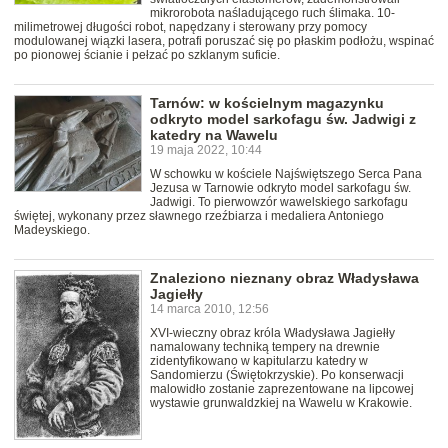
mikrorobota naśladującego ruch ślimaka. 10-
milimetrowej długości robot, napędzany i sterowany przy pomocy
modulowanej wiązki lasera, potrafi poruszać się po płaskim podłożu, wspinać
po pionowej ścianie i pełzać po szklanym suficie.
Tarnów: w kościelnym magazynku
odkryto model sarkofagu św. Jadwigi z
katedry na Wawelu
19 maja 2022, 10:44
W schowku w kościele Najświętszego Serca Pana
Jezusa w Tarnowie odkryto model sarkofagu św.
Jadwigi. To pierwowzór wawelskiego sarkofagu
świętej, wykonany przez sławnego rzeźbiarza i medaliera Antoniego
Madeyskiego.
Znaleziono nieznany obraz Władysława
Jagiełły
14 marca 2010, 12:56
XVI-wieczny obraz króla Władysława Jagiełły
namalowany techniką tempery na drewnie
zidentyfikowano w kapitularzu katedry w
Sandomierzu (Świętokrzyskie). Po konserwacji
malowidło zostanie zaprezentowane na lipcowej
wystawie grunwaldzkiej na Wawelu w Krakowie.