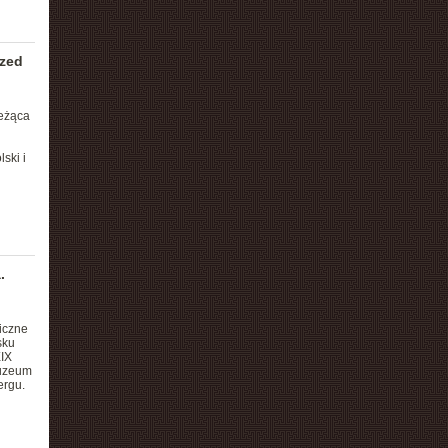
rzed
leżąca
ski i
.
iczne
sku
XIX
Muzeum
ergu.