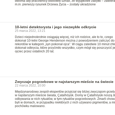
dwoma laty pracownicy biblioteki uznali, że wyjątkowe zabytki – zawier
m.in. pierwszy rysunek Drzewa Życia – zostały ukradzione
10-letni detektorysta i jego niezwykłe odkrycie
25 marca 2022, 13:21
Dzieci niejednokrotnie osiągają więcej, niż ich rodzice, ale to to, czego
dokonał 10-letni George Henderson można z powodzeniem zaliczyć do
rekordów w kategorii „syn pokonał ojca”. W ciągu zaledwie 10 minut chł
dokonał odkrycia, które przyćmiło wszystko, czym mógł się poszczycić j
ojciec przez ostatnich 20 lat.
Zwyczaje pogrzebowe w najstarszym mieście na świecie
22 marca 2022, 10:00
Międzynarodowy zespół ekspertów przyjrzał się bliżej zwyczajom grze
w najstarszym mieście świata, Çatalhöyük. Domy w Çatalhöyük noszą ś
odbywania w nich rytuałów, w tym rytuałów pogrzebowych. Zmarli chow
byli w domach, w przypadku niektórych z nich używano pigmentów, a mi
pochówku malowano.