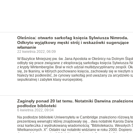
Oleśnica: otwarto sarkofag księcia Sylwiusza Nimroda.
Odkryto wyjątkowy męski strój i wskazówki sugerujące
włamanie
22 kwietnia 2022, 06:09
W Bazylice Mniejszej pw. św. Jana Apostoła w Oleśnicy na Dolnym Śląs
odbyły się prace związane z eksploracją sarkofagu księcia Sylwiusza 
z krypty Wirtembergów. Brał w nich udział multidyscyplinarny zespół. Ok
się, że tkaniny, w których pochowano księcia, zachowały się w niezłym s
Należy też podkreślić, że cynowy sarkofag jest uważany za arcydzieło sz
sepulkralnej i zabytek klasy europejskiej.
Zaginęły ponad 20 lat temu. Notatniki Darwina znalezion
podłodze biblioteki
6 kwietnia 2022, 09:04
Na podłodze biblioteki Uniwersytetu w Cambridge znaleziono różową t
prezentową wewnątrz której znajdowały się... dwa notatniki Karola Dar
oraz karteczka z wydrukowaną wiadomością: "Bibliotekarzu. Wesołych 
Wielkanocnych. X". Ostatni raz notatniki widziano w roku 2000. Dopiero