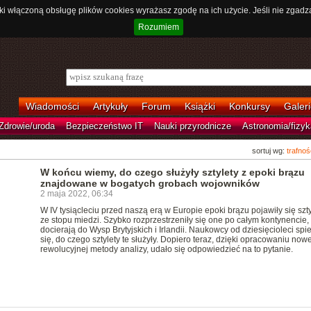
ki włączoną obsługę plików cookies wyrażasz zgodę na ich użycie. Jeśli nie zgadz
Rozumiem
Wiadomości
Artykuły
Forum
Książki
Konkursy
Galeri
Zdrowie/uroda
Bezpieczeństwo IT
Nauki przyrodnicze
Astronomia/fizyk
sortuj wg:
trafnoś
W końcu wiemy, do czego służyły sztylety z epoki brązu
znajdowane w bogatych grobach wojowników
2 maja 2022, 06:34
W IV tysiącleciu przed naszą erą w Europie epoki brązu pojawiły się szty
ze stopu miedzi. Szybko rozprzestrzeniły się one po całym kontynencie,
docierają do Wysp Brytyjskich i Irlandii. Naukowcy od dziesięcioleci spi
się, do czego sztylety te służyły. Dopiero teraz, dzięki opracowaniu nowe
rewolucyjnej metody analizy, udało się odpowiedzieć na to pytanie.