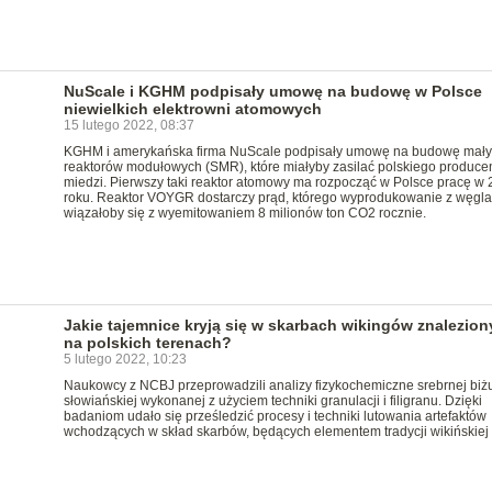
NuScale i KGHM podpisały umowę na budowę w Polsce
niewielkich elektrowni atomowych
15 lutego 2022, 08:37
KGHM i amerykańska firma NuScale podpisały umowę na budowę mał
reaktorów modułowych (SMR), które miałyby zasilać polskiego produce
miedzi. Pierwszy taki reaktor atomowy ma rozpocząć w Polsce pracę w
roku. Reaktor VOYGR dostarczy prąd, którego wyprodukowanie z węgla
wiązałoby się z wyemitowaniem 8 milionów ton CO2 rocznie.
Jakie tajemnice kryją się w skarbach wikingów znalezio
na polskich terenach?
5 lutego 2022, 10:23
Naukowcy z NCBJ przeprowadzili analizy fizykochemiczne srebrnej biżut
słowiańskiej wykonanej z użyciem techniki granulacji i filigranu. Dzięki
badaniom udało się prześledzić procesy i techniki lutowania artefaktów
wchodzących w skład skarbów, będących elementem tradycji wikińskiej