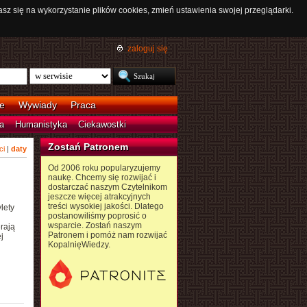
asz się na wykorzystanie plików cookies, zmień ustawienia swojej przeglądarki.
zaloguj się
e
Wywiady
Praca
a
Humanistyka
Ciekawostki
Zostań Patronem
ci
|
daty
Od 2006 roku popularyzujemy
naukę. Chcemy się rozwijać i
dostarczać naszym Czytelnikom
jeszcze więcej atrakcyjnych
treści wysokiej jakości. Dlatego
lety
postanowiliśmy poprosić o
wsparcie. Zostań naszym
erają
Patronem i pomóż nam rozwijać
j
KopalnięWiedzy.