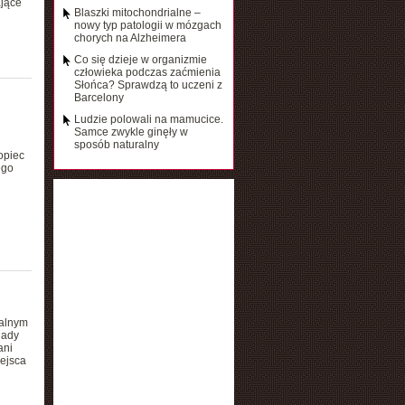
ające
Blaszki mitochondrialne –
nowy typ patologii w mózgach
chorych na Alzheimera
Co się dzieje w organizmie
człowieka podczas zaćmienia
Słońca? Sprawdzą to uczeni z
Barcelony
Ludzie polowali na mamucice.
Samce zwykle ginęły w
sposób naturalny
opiec
ego
balnym
lady
ani
ejsca