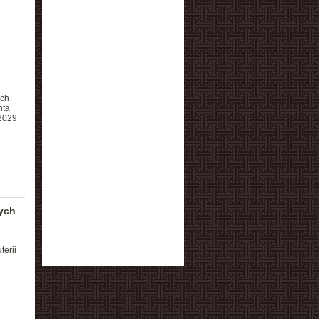
ych
nta
 2029
nych
erii