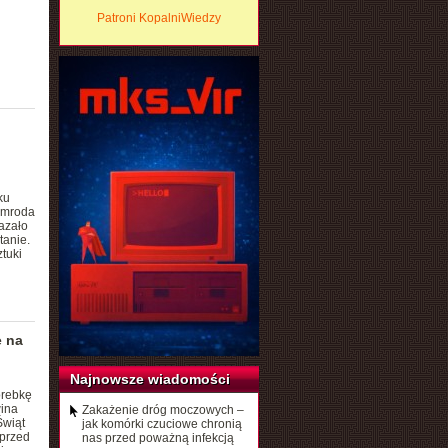
Patroni KopalniWiedzy
ku
Nimroda
azało
tanie.
tuki
e na
Najnowsze wiadomości
orebkę
wina
Zakażenie dróg moczowych –
Świąt
jak komórki czuciowe chronią
 przed
nas przed poważną infekcją