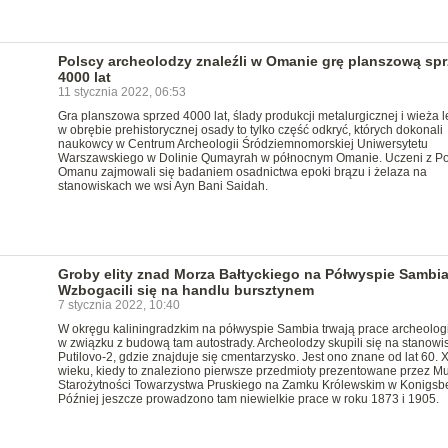
Polscy archeolodzy znaleźli w Omanie grę planszową sp
4000 lat
11 stycznia 2022, 06:53
Gra planszowa sprzed 4000 lat, ślady produkcji metalurgicznej i wieża 
w obrębie prehistorycznej osady to tylko część odkryć, których dokonali
naukowcy w Centrum Archeologii Śródziemnomorskiej Uniwersytetu
Warszawskiego w Dolinie Qumayrah w północnym Omanie. Uczeni z Pol
Omanu zajmowali się badaniem osadnictwa epoki brązu i żelaza na
stanowiskach we wsi Ayn Bani Saidah.
Groby elity znad Morza Bałtyckiego na Półwyspie Sambia
Wzbogacili się na handlu bursztynem
7 stycznia 2022, 10:40
W okręgu kaliningradzkim na półwyspie Sambia trwają prace archeolog
w związku z budową tam autostrady. Archeolodzy skupili się na stanowi
Putilovo-2, gdzie znajduje się cmentarzysko. Jest ono znane od lat 60. 
wieku, kiedy to znaleziono pierwsze przedmioty prezentowane przez 
Starożytności Towarzystwa Pruskiego na Zamku Królewskim w Konigsb
Później jeszcze prowadzono tam niewielkie prace w roku 1873 i 1905.