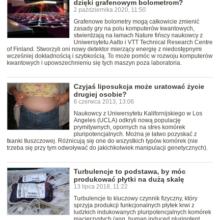
dzięki grafenowym bolometrom?
2 października 2020, 11:50
Grafenowe bolometry mogą całkowicie zmienić
zasady gry na polu komputerów kwantowych,
stwierdzają na łamach Nature fińscy naukowcy z
Uniwersytetu Aalto i VTT Technical Research Centre
of Finland. Stworzyli oni nowy detektor mierzący energię z niedostępnymi
wcześniej dokładnością i szybkością. To może pomóc w rozwoju komputerów
kwantowych i upowszechnieniu się tych maszyn poza laboratoria.
Czyjaś liposukcja może uratować życie
drugiej osobie?
6 czerwca 2013, 13:06
Naukowcy z Uniwersytetu Kalifornijskiego w Los
Angeles (UCLA) odkryli nową populację
prymitywnych, opornych na stres komórek
pluripotencjalnych. Można je łatwo pozyskać z
tkanki tłuszczowej. Różnicują się one do wszystkich typów komórek (nie
trzeba się przy tym odwoływać do jakichkolwiek manipulacji genetycznych).
Turbulencje to podstawa, by móc
produkować płytki na dużą skalę
13 lipca 2018, 11:22
Turbulencje to kluczowy czynnik fizyczny, który
sprzyja produkcji funkcjonalnych płytek krwi z
ludzkich indukowanych pluripotencjalnych komórek
macierzystych (ang. human induced pluripotent