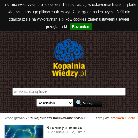
Ta strona wykorzystuje pliki cookies. Pozostawiając w ustawieniach przeglądarki
włączoną obsługę plików cookies wyrażasz zgodę na ich użycie. Jeśli nie
zgadzasz się na wykorzystanie plików cookies, zmień ustawienia swojej
przeglądarki.
Rozumiem
Strona główna
>
Szukaj "kinazy indukowane solami"
sortuj wg:
trafności
|
daty
Neurony z moczu
10 grudnia 2012, 18:57