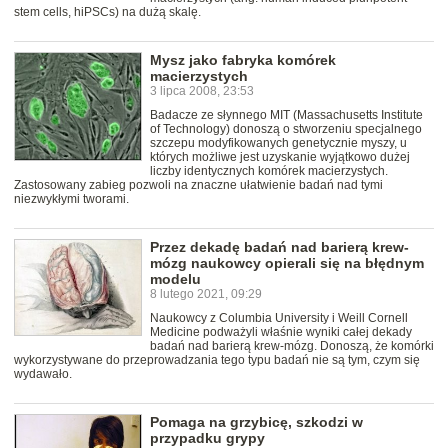
stem cells, hiPSCs) na dużą skalę.
Mysz jako fabryka komórek
macierzystych
3 lipca 2008, 23:53
Badacze ze słynnego MIT (Massachusetts Institute
of Technology) donoszą o stworzeniu specjalnego
szczepu modyfikowanych genetycznie myszy, u
których możliwe jest uzyskanie wyjątkowo dużej
liczby identycznych komórek macierzystych.
Zastosowany zabieg pozwoli na znaczne ułatwienie badań nad tymi
niezwykłymi tworami.
Przez dekadę badań nad barierą krew-
mózg naukowcy opierali się na błędnym
modelu
8 lutego 2021, 09:29
Naukowcy z Columbia University i Weill Cornell
Medicine podważyli właśnie wyniki całej dekady
badań nad barierą krew-mózg. Donoszą, że komórki
wykorzystywane do przeprowadzania tego typu badań nie są tym, czym się
wydawało.
Pomaga na grzybicę, szkodzi w
przypadku grypy