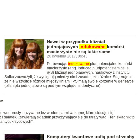
Nawet w przypadku bliźniąt
jednojajowych
indukowane
komórki
macierzyste nie są takie same
20 kwietnia 2017, 09:43
Porównując
indukowane
pluripotencjalne komórki
macierzyste (ang. induced pluripotent stem cells,
iPS) bliźniąt jednojajowych, naukowcy z Instytutu
Salka zauważyli, że występują między nimi zasadnicze różnice. Sugeruje to,
że nie wszystkie różnice między liniami iPS mają swoje korzenie w genetyce
(bliźnięta jednojajowe są pod tym względem identyczne).
me
e wodorosty, nazywane też wodorostami wakame, które stosuje się
i sałatek), zawierają składnik przyczyniający się do utraty wagi. Ten składnik to
"antycukrzycowych".
Komputery kwantowe trafią pod strzechy