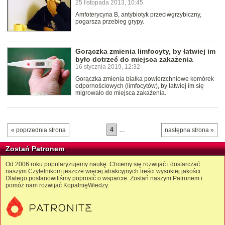
25 listopada 2013, 10:45
Amfoterycyna B, antybiotyk przeciwgrzybiczny,
pogarsza przebieg grypy.
Gorączka zmienia limfocyty, by łatwiej im
było dotrzeć do miejsca zakażenia
16 stycznia 2019, 12:32
Gorączka zmienia białka powierzchniowe komórek
odpornościowych (limfocytów), by łatwiej im się
migrowało do miejsca zakażenia.
4
…
« poprzednia strona
następna strona »
Zostań Patronem
Od 2006 roku popularyzujemy naukę. Chcemy się rozwijać i dostarczać
naszym Czytelnikom jeszcze więcej atrakcyjnych treści wysokiej jakości.
Dlatego postanowiliśmy poprosić o wsparcie. Zostań naszym Patronem i
pomóż nam rozwijać KopalnięWiedzy.