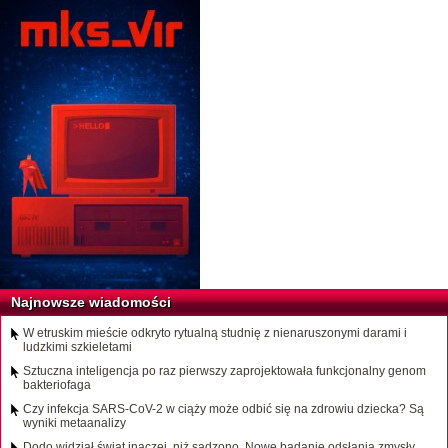
Najnowsze wiadomości
W etruskim mieście odkryto rytualną studnię z nienaruszonymi darami i
ludzkimi szkieletami
Sztuczna inteligencja po raz pierwszy zaprojektowała funkcjonalny genom
bakteriofaga
Czy infekcja SARS-CoV-2 w ciąży może odbić się na zdrowiu dziecka? Są
wyniki metaanalizy
Dodo widział świat inaczej, niż sądzono. Nowe badanie odsłania zmysły