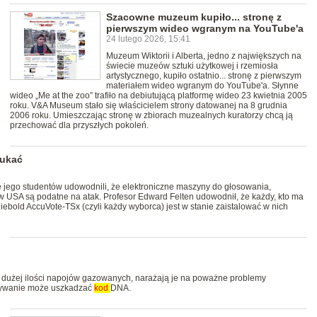
Szacowne muzeum kupiło... stronę z
pierwszym wideo wgranym na YouTube'a
24 lutego 2026, 15:41
Muzeum Wiktorii i Alberta, jedno z największych na
świecie muzeów sztuki użytkowej i rzemiosła
artystycznego, kupiło ostatnio... stronę z pierwszym
materiałem wideo wgranym do YouTube'a. Słynne
wideo „Me at the zoo” trafiło na debiutującą platformę wideo 23 kwietnia 2005
roku. V&A Museum stało się właścicielem strony datowanej na 8 grudnia
2006 roku. Umieszczając stronę w zbiorach muzealnych kuratorzy chcą ją
przechować dla przyszłych pokoleń.
zukać
e jego studentów udowodnili, że elektroniczne maszyny do głosowania,
w USA są podatne na atak. Profesor Edward Felten udowodnił, że każdy, kto ma
ebold AccuVote-TSx (czyli każdy wyborca) jest w stanie zaistalować w nich
t dużej ilości napojów gazowanych, narażają je na poważne problemy
żywanie może uszkadzać
kod
DNA.