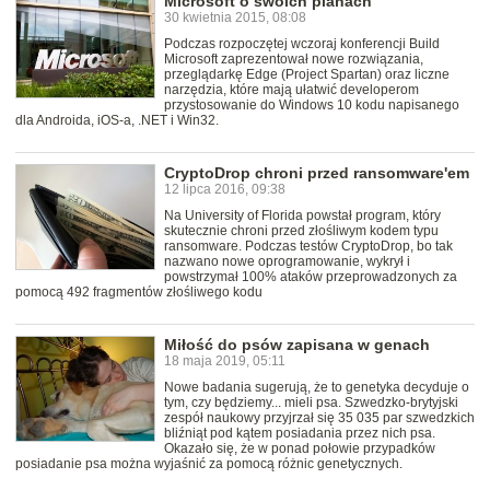
Microsoft o swoich planach
30 kwietnia 2015, 08:08
Podczas rozpoczętej wczoraj konferencji Build
Microsoft zaprezentował nowe rozwiązania,
przeglądarkę Edge (Project Spartan) oraz liczne
narzędzia, które mają ułatwić developerom
przystosowanie do Windows 10 kodu napisanego
dla Androida, iOS-a, .NET i Win32.
CryptoDrop chroni przed ransomware'em
12 lipca 2016, 09:38
Na University of Florida powstał program, który
skutecznie chroni przed złośliwym kodem typu
ransomware. Podczas testów CryptoDrop, bo tak
nazwano nowe oprogramowanie, wykrył i
powstrzymał 100% ataków przeprowadzonych za
pomocą 492 fragmentów złośliwego kodu
Miłość do psów zapisana w genach
18 maja 2019, 05:11
Nowe badania sugerują, że to genetyka decyduje o
tym, czy będziemy... mieli psa. Szwedzko-brytyjski
zespół naukowy przyjrzał się 35 035 par szwedzkich
bliźniąt pod kątem posiadania przez nich psa.
Okazało się, że w ponad połowie przypadków
posiadanie psa można wyjaśnić za pomocą różnic genetycznych.