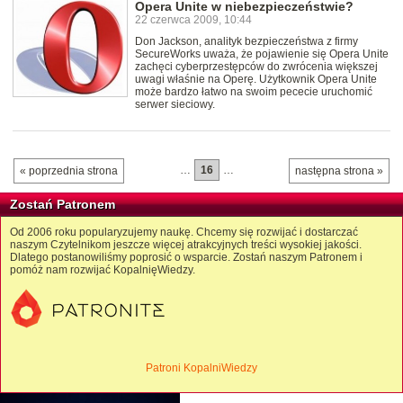
Opera Unite w niebezpieczeństwie?
22 czerwca 2009, 10:44
Don Jackson, analityk bezpieczeństwa z firmy
SecureWorks uważa, że pojawienie się Opera Unite
zachęci cyberprzestępców do zwrócenia większej
uwagi właśnie na Operę. Użytkownik Opera Unite
może bardzo łatwo na swoim pececie uruchomić
serwer sieciowy.
…
16
…
« poprzednia strona
następna strona »
Zostań Patronem
Od 2006 roku popularyzujemy naukę. Chcemy się rozwijać i dostarczać
naszym Czytelnikom jeszcze więcej atrakcyjnych treści wysokiej jakości.
Dlatego postanowiliśmy poprosić o wsparcie. Zostań naszym Patronem i
pomóż nam rozwijać KopalnięWiedzy.
Patroni KopalniWiedzy