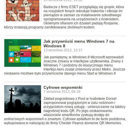
13 września 2012, 16:32
Badacze z firmy ESET przyglądają się grupie, która
na rosyjskich forach rekrutuje hakerów i oferuje im
pieniądze w zamian za instalowanie szkodliwego
oprogramowania na urządzeniach z Androidem.
Głównymi ofiarami ich działań padają Rosjanie,
którzy instalują programy zainfekowane złośliwym kodem.
Jak przywrócić menu Windows 7 na
Windows 8
13 września 2012, 10:37
Jak pamiętamy, w Windows 8 Microsoft wprowadził
znaczne zmiany w interfejsie użytkownika. Znany z
Windows 7 i podobny do klasycznego menu
interfejs Aero został zmieniony przez Metro. Jeszcze
niedawno możliwe było przywrócenie starego menu Start w Windows 8
Cyfrowe wspominki
7 września 2012, 06:18
Zakład pogrzebowy z Pool w hrabstwie Dorset
zaproponował pogrążonym w żalu rodzinom i
przyjaciołom nową usługę - umieszczanie na tablicy
nagrobnej kodu QR. Po jego zeskanowaniu
właściciele smartfonów zyskują dostęp do
online'owych wspomnień o zmarłym. Cyfrowe epitafium to de facto podstrona,
wykupowana w należącej do firmy Chester Pearce domenie QR Memories.