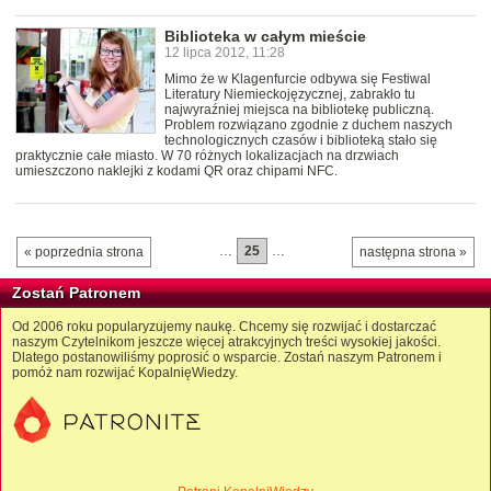
Biblioteka w całym mieście
12 lipca 2012, 11:28
Mimo że w Klagenfurcie odbywa się Festiwal
Literatury Niemieckojęzycznej, zabrakło tu
najwyraźniej miejsca na bibliotekę publiczną.
Problem rozwiązano zgodnie z duchem naszych
technologicznych czasów i biblioteką stało się
praktycznie całe miasto. W 70 różnych lokalizacjach na drzwiach
umieszczono naklejki z kodami QR oraz chipami NFC.
…
25
…
« poprzednia strona
następna strona »
Zostań Patronem
Od 2006 roku popularyzujemy naukę. Chcemy się rozwijać i dostarczać
naszym Czytelnikom jeszcze więcej atrakcyjnych treści wysokiej jakości.
Dlatego postanowiliśmy poprosić o wsparcie. Zostań naszym Patronem i
pomóż nam rozwijać KopalnięWiedzy.