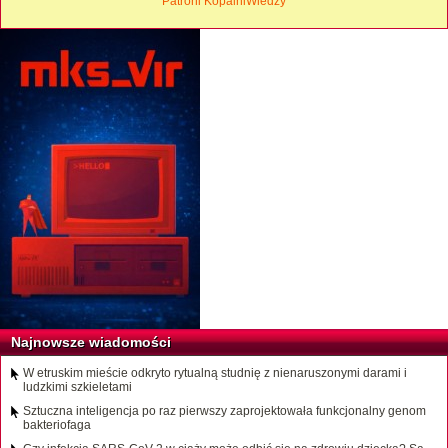
Patroni KopalniWiedzy
Najnowsze wiadomości
W etruskim mieście odkryto rytualną studnię z nienaruszonymi darami i
ludzkimi szkieletami
Sztuczna inteligencja po raz pierwszy zaprojektowała funkcjonalny genom
bakteriofaga