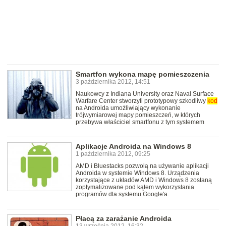
Smartfon wykona mapę pomieszczenia
3 października 2012, 14:51
Naukowcy z Indiana University oraz Naval Surface
Warfare Center stworzyli prototypowy szkodliwy
kod
na Androida umożliwiający wykonanie
trójwymiarowej mapy pomieszczeń, w których
przebywa właściciel smartfonu z tym systemem
Aplikacje Androida na Windows 8
1 października 2012, 09:25
AMD i Bluestacks pozwolą na używanie aplikacji
Androida w systemie Windows 8. Urządzenia
korzystające z układów AMD i Windows 8 zostaną
zoptymalizowane pod kątem wykorzystania
programów dla systemu Google'a.
Płacą za zarażanie Androida