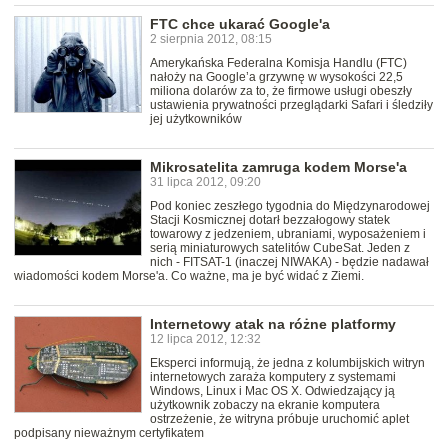
FTC chce ukarać Google'a
2 sierpnia 2012, 08:15
Amerykańska Federalna Komisja Handlu (FTC)
nałoży na Google’a grzywnę w wysokości 22,5
miliona dolarów za to, że firmowe usługi obeszły
ustawienia prywatności przeglądarki Safari i śledziły
jej użytkowników
Mikrosatelita zamruga kodem Morse'a
31 lipca 2012, 09:20
Pod koniec zeszłego tygodnia do Międzynarodowej
Stacji Kosmicznej dotarł bezzałogowy statek
towarowy z jedzeniem, ubraniami, wyposażeniem i
serią miniaturowych satelitów CubeSat. Jeden z
nich - FITSAT-1 (inaczej NIWAKA) - będzie nadawał
wiadomości kodem Morse'a. Co ważne, ma je być widać z Ziemi.
Internetowy atak na różne platformy
12 lipca 2012, 12:32
Eksperci informują, że jedna z kolumbijskich witryn
internetowych zaraża komputery z systemami
Windows, Linux i Mac OS X. Odwiedzający ją
użytkownik zobaczy na ekranie komputera
ostrzeżenie, że witryna próbuje uruchomić aplet
podpisany nieważnym certyfikatem