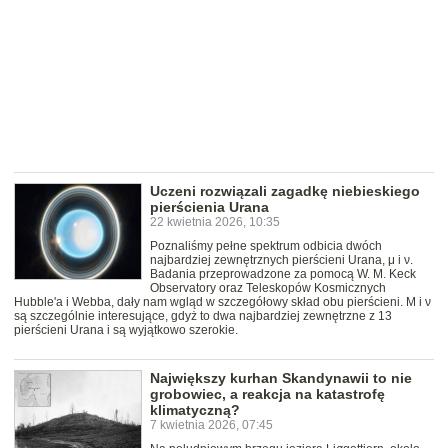
Uczeni rozwiązali zagadkę niebieskiego
pierścienia Urana
22 kwietnia 2026, 10:35
Poznaliśmy pełne spektrum odbicia dwóch
najbardziej zewnętrznych pierścieni Urana, μ i ν.
Badania przeprowadzone za pomocą W. M. Keck
Observatory oraz Teleskopów Kosmicznych
Hubble'a i Webba, dały nam wgląd w szczegółowy skład obu pierścieni. Μ i ν
są szczególnie interesujące, gdyż to dwa najbardziej zewnętrzne z 13
pierścieni Urana i są wyjątkowo szerokie.
Największy kurhan Skandynawii to nie
grobowiec, a reakcja na katastrofę
klimatyczną?
7 kwietnia 2026, 07:45