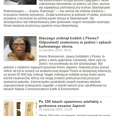
Na południowym brzegu jeziora Ljøgottjern, około
czterdziestu kilometrów na północ od Oslo, wznosi
się największy prehistoryczny kurhan Skandynawii.
Raknehaugen — „Kopiec Rakniego" — ma niemal sto metrów średnicy i
trzynaście metrów wysokości. Został wzniesiony w połowie VI wieku, podczas
przejścia z wczesnej do późnej epoki żelaza w Skandynawii. Od
dziesięcioleci był interpretowany jako grobowiec kogoś niezwykle ważnego.
Nowe badania przynoszą zupełnie inną interpretację.
Dlaczego zniknął hobbit z Flores?
Odpowiedź znaleziono w jaskini i zębach
karłowatego słonia
10 grudnia 2025, 09:41
Homo floresiensis, zwany hobbitem z Flores, to
jeden z wielu gatunków człowieka, które żyły na
Ziemi i nie przetrwały do dni dzisiejszego. Był
jednym z ostatnich żyjących kuzynów Homo sapiens. Gatunek przez ponad
milion lat żył w izolacji na wulkanicznej wyspie Flores w dzisiejszej Indonezji,
aż przed 50 000 laty zniknął. Nagłe zniknięcie hobbita wciąż budzi spory
wśród naukowców, którzy nie mogą znaleźć jednoznacznej przyczyn
wymarcia gatunku. Indonezyjsko-australijski zespół naukowy właśnie
zaproponował rozwiązanie zagadki, a wyniki swoich prac opublikował na
łamach Nature Communications Earth & Environment.
Po 150 latach ujawniono artefakty z
grobowca cesarza Japonii
25 sierpnia 2025, 13:25
Około 250 roku na terenie Japonii pojawił się nowy