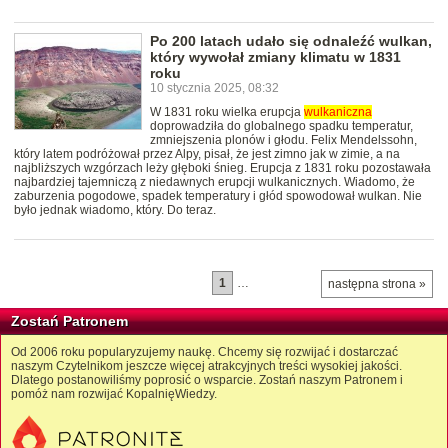
Po 200 latach udało się odnaleźć wulkan,
który wywołał zmiany klimatu w 1831
roku
10 stycznia 2025, 08:32
W 1831 roku wielka erupcja
wulkaniczna
doprowadziła do globalnego spadku temperatur,
zmniejszenia plonów i głodu. Felix Mendelssohn,
który latem podróżował przez Alpy, pisał, że jest zimno jak w zimie, a na
najbliższych wzgórzach leży głęboki śnieg. Erupcja z 1831 roku pozostawała
najbardziej tajemniczą z niedawnych erupcji wulkanicznych. Wiadomo, że
zaburzenia pogodowe, spadek temperatury i głód spowodował wulkan. Nie
było jednak wiadomo, który. Do teraz.
1
…
następna strona »
Zostań Patronem
Od 2006 roku popularyzujemy naukę. Chcemy się rozwijać i dostarczać
naszym Czytelnikom jeszcze więcej atrakcyjnych treści wysokiej jakości.
Dlatego postanowiliśmy poprosić o wsparcie. Zostań naszym Patronem i
pomóż nam rozwijać KopalnięWiedzy.