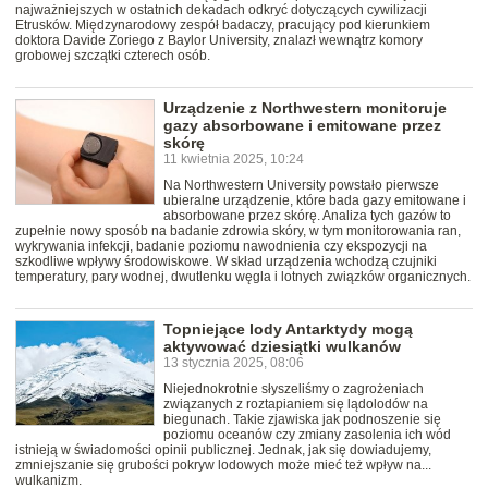
najważniejszych w ostatnich dekadach odkryć dotyczących cywilizacji
Etrusków. Międzynarodowy zespół badaczy, pracujący pod kierunkiem
doktora Davide Zoriego z Baylor University, znalazł wewnątrz komory
grobowej szczątki czterech osób.
Urządzenie z Northwestern monitoruje
gazy absorbowane i emitowane przez
skórę
11 kwietnia 2025, 10:24
Na Northwestern University powstało pierwsze
ubieralne urządzenie, które bada gazy emitowane i
absorbowane przez skórę. Analiza tych gazów to
zupełnie nowy sposób na badanie zdrowia skóry, w tym monitorowania ran,
wykrywania infekcji, badanie poziomu nawodnienia czy ekspozycji na
szkodliwe wpływy środowiskowe. W skład urządzenia wchodzą czujniki
temperatury, pary wodnej, dwutlenku węgla i lotnych związków organicznych.
Topniejące lody Antarktydy mogą
aktywować dziesiątki wulkanów
13 stycznia 2025, 08:06
Niejednokrotnie słyszeliśmy o zagrożeniach
związanych z roztapianiem się lądolodów na
biegunach. Takie zjawiska jak podnoszenie się
poziomu oceanów czy zmiany zasolenia ich wód
istnieją w świadomości opinii publicznej. Jednak, jak się dowiadujemy,
zmniejszanie się grubości pokryw lodowych może mieć też wpływ na...
wulkanizm.