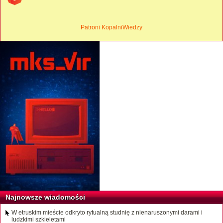
Patroni KopalniWiedzy
Najnowsze wiadomości
W etruskim mieście odkryto rytualną studnię z nienaruszonymi darami i
ludzkimi szkieletami