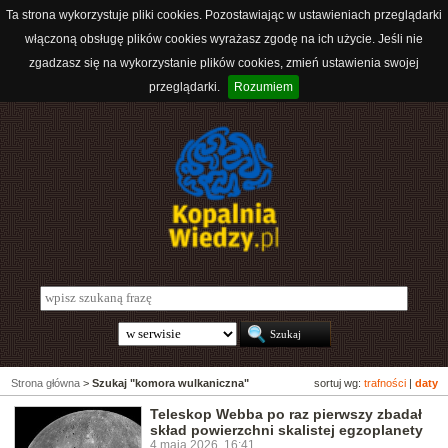
Ta strona wykorzystuje pliki cookies. Pozostawiając w ustawieniach przeglądarki
włączoną obsługę plików cookies wyrażasz zgodę na ich użycie. Jeśli nie
zgadzasz się na wykorzystanie plików cookies, zmień ustawienia swojej
przeglądarki.
Rozumiem
Strona główna
>
Szukaj "komora wulkaniczna"
sortuj wg:
trafności
|
daty
Teleskop Webba po raz pierwszy zbadał
skład powierzchni skalistej egzoplanety
4 maja 2026, 16:41