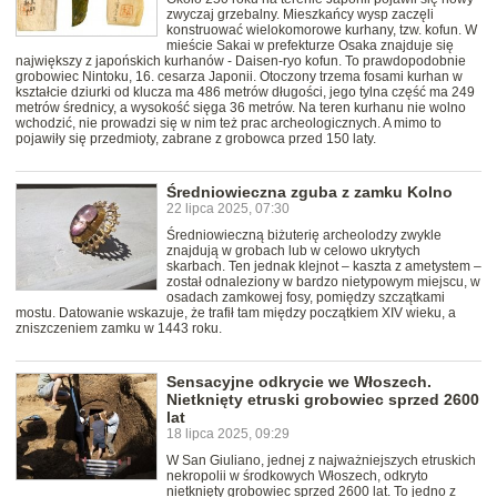
zwyczaj grzebalny. Mieszkańcy wysp zaczęli
konstruować wielokomorowe kurhany, tzw. kofun. W
mieście Sakai w prefekturze Osaka znajduje się
największy z japońskich kurhanów - Daisen-ryo kofun. To prawdopodobnie
grobowiec Nintoku, 16. cesarza Japonii. Otoczony trzema fosami kurhan w
kształcie dziurki od klucza ma 486 metrów długości, jego tylna część ma 249
metrów średnicy, a wysokość sięga 36 metrów. Na teren kurhanu nie wolno
wchodzić, nie prowadzi się w nim też prac archeologicznych. A mimo to
pojawiły się przedmioty, zabrane z grobowca przed 150 laty.
Średniowieczna zguba z zamku Kolno
22 lipca 2025, 07:30
Średniowieczną biżuterię archeolodzy zwykle
znajdują w grobach lub w celowo ukrytych
skarbach. Ten jednak klejnot – kaszta z ametystem –
został odnaleziony w bardzo nietypowym miejscu, w
osadach zamkowej fosy, pomiędzy szczątkami
mostu. Datowanie wskazuje, że trafił tam między początkiem XIV wieku, a
zniszczeniem zamku w 1443 roku.
Sensacyjne odkrycie we Włoszech.
Nietknięty etruski grobowiec sprzed 2600
lat
18 lipca 2025, 09:29
W San Giuliano, jednej z najważniejszych etruskich
nekropolii w środkowych Włoszech, odkryto
nietknięty grobowiec sprzed 2600 lat. To jedno z