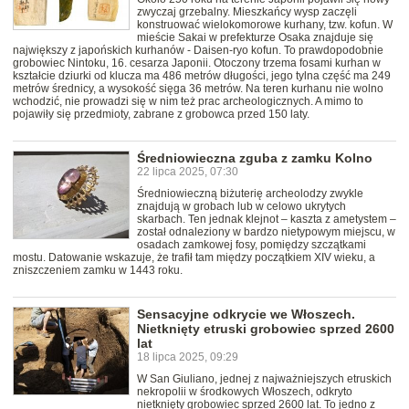
zwyczaj grzebalny. Mieszkańcy wysp zaczęli
konstruować wielokomorowe kurhany, tzw. kofun. W
mieście Sakai w prefekturze Osaka znajduje się
największy z japońskich kurhanów - Daisen-ryo kofun. To prawdopodobnie
grobowiec Nintoku, 16. cesarza Japonii. Otoczony trzema fosami kurhan w
kształcie dziurki od klucza ma 486 metrów długości, jego tylna część ma 249
metrów średnicy, a wysokość sięga 36 metrów. Na teren kurhanu nie wolno
wchodzić, nie prowadzi się w nim też prac archeologicznych. A mimo to
pojawiły się przedmioty, zabrane z grobowca przed 150 laty.
Średniowieczna zguba z zamku Kolno
22 lipca 2025, 07:30
Średniowieczną biżuterię archeolodzy zwykle
znajdują w grobach lub w celowo ukrytych
skarbach. Ten jednak klejnot – kaszta z ametystem –
został odnaleziony w bardzo nietypowym miejscu, w
osadach zamkowej fosy, pomiędzy szczątkami
mostu. Datowanie wskazuje, że trafił tam między początkiem XIV wieku, a
zniszczeniem zamku w 1443 roku.
Sensacyjne odkrycie we Włoszech.
Nietknięty etruski grobowiec sprzed 2600
lat
18 lipca 2025, 09:29
W San Giuliano, jednej z najważniejszych etruskich
nekropolii w środkowych Włoszech, odkryto
nietknięty grobowiec sprzed 2600 lat. To jedno z