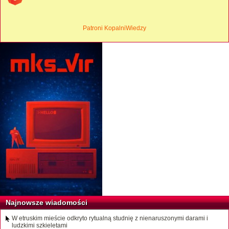
Patroni KopalniWiedzy
Najnowsze wiadomości
W etruskim mieście odkryto rytualną studnię z nienaruszonymi darami i
ludzkimi szkieletami