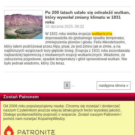
Po 200 latach udało się odnaleźć wulkan,
który wywołał zmiany klimatu w 1831
roku
10 stycznia 2025, 08:32
W 1831 roku wielka erupcja
wulkaniczna
doprowadziła do globalnego spadku temperatur,
zmniejszenia plonów i głodu. Felix Mendelssohn,
który latem podróżował przez Alpy, pisał, że jest zimno jak w zimie, a na
najbliższych wzgórzach leży głęboki śnieg. Erupcja z 1831 roku pozostawała
najbardziej tajemniczą z niedawnych erupcji wulkanicznych. Wiadomo, że
zaburzenia pogodowe, spadek temperatury i głód spowodował wulkan. Nie
było jednak wiadomo, który. Do teraz.
1
…
następna strona »
Zostań Patronem
Od 2006 roku popularyzujemy naukę. Chcemy się rozwijać i dostarczać
naszym Czytelnikom jeszcze więcej atrakcyjnych treści wysokiej jakości.
Dlatego postanowiliśmy poprosić o wsparcie. Zostań naszym Patronem i
pomóż nam rozwijać KopalnięWiedzy.