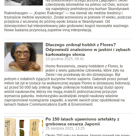
Na południowym brzegu jeziora Ljøgottjern, około
czterdziestu kilometrów na północ od Oslo, wznosi
się największy prehistoryczny kurhan Skandynawii.
Raknehaugen — „Kopiec Rakniego" — ma niemal sto metrów średnicy i
trzynaście metrów wysokości. Został wzniesiony w połowie VI wieku, podczas
przejścia z wczesnej do późnej epoki żelaza w Skandynawii. Od
dziesięcioleci był interpretowany jako grobowiec kogoś niezwykle ważnego.
Nowe badania przynoszą zupełnie inną interpretację.
Dlaczego zniknął hobbit z Flores?
Odpowiedź znaleziono w jaskini i zębach
karłowatego słonia
10 grudnia 2025, 09:41
Homo floresiensis, zwany hobbitem z Flores, to
jeden z wielu gatunków człowieka, które żyły na
Ziemi i nie przetrwały do dni dzisiejszego. Był
jednym z ostatnich żyjących kuzynów Homo sapiens. Gatunek przez ponad
milion lat żył w izolacji na wulkanicznej wyspie Flores w dzisiejszej Indonezji,
aż przed 50 000 laty zniknął. Nagłe zniknięcie hobbita wciąż budzi spory
wśród naukowców, którzy nie mogą znaleźć jednoznacznej przyczyn
wymarcia gatunku. Indonezyjsko-australijski zespół naukowy właśnie
zaproponował rozwiązanie zagadki, a wyniki swoich prac opublikował na
łamach Nature Communications Earth & Environment.
Po 150 latach ujawniono artefakty z
grobowca cesarza Japonii
25 sierpnia 2025, 13:25
Około 250 roku na terenie Japonii pojawił się nowy