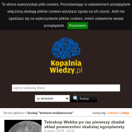
Ta strona wykorzystuje pliki cookies. Pozostawiając w ustawieniach przeglądarki
włączoną obsługę plików cookies wyrażasz zgodę na ich użycie. Jeśli nie
zgadzasz się na wykorzystanie plików cookies, zmień ustawienia swojej
przeglądarki.
Rozumiem
Strona główna
>
Szukaj "komora wulkaniczna"
sortuj wg:
trafności
|
daty
Teleskop Webba po raz pierwszy zbadał
skład powierzchni skalistej egzoplanety
4 maja 2026, 16:41