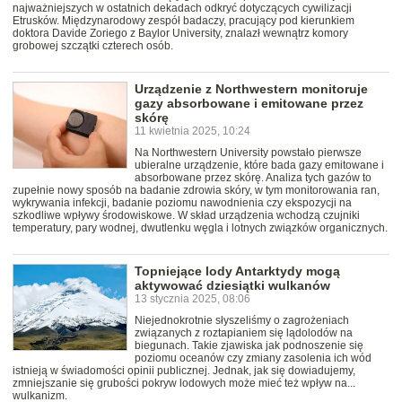
najważniejszych w ostatnich dekadach odkryć dotyczących cywilizacji
Etrusków. Międzynarodowy zespół badaczy, pracujący pod kierunkiem
doktora Davide Zoriego z Baylor University, znalazł wewnątrz komory
grobowej szczątki czterech osób.
Urządzenie z Northwestern monitoruje
gazy absorbowane i emitowane przez
skórę
11 kwietnia 2025, 10:24
Na Northwestern University powstało pierwsze
ubieralne urządzenie, które bada gazy emitowane i
absorbowane przez skórę. Analiza tych gazów to
zupełnie nowy sposób na badanie zdrowia skóry, w tym monitorowania ran,
wykrywania infekcji, badanie poziomu nawodnienia czy ekspozycji na
szkodliwe wpływy środowiskowe. W skład urządzenia wchodzą czujniki
temperatury, pary wodnej, dwutlenku węgla i lotnych związków organicznych.
Topniejące lody Antarktydy mogą
aktywować dziesiątki wulkanów
13 stycznia 2025, 08:06
Niejednokrotnie słyszeliśmy o zagrożeniach
związanych z roztapianiem się lądolodów na
biegunach. Takie zjawiska jak podnoszenie się
poziomu oceanów czy zmiany zasolenia ich wód
istnieją w świadomości opinii publicznej. Jednak, jak się dowiadujemy,
zmniejszanie się grubości pokryw lodowych może mieć też wpływ na...
wulkanizm.