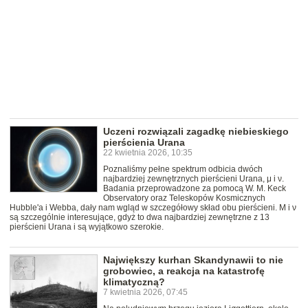
Uczeni rozwiązali zagadkę niebieskiego
pierścienia Urana
22 kwietnia 2026, 10:35
Poznaliśmy pełne spektrum odbicia dwóch
najbardziej zewnętrznych pierścieni Urana, μ i ν.
Badania przeprowadzone za pomocą W. M. Keck
Observatory oraz Teleskopów Kosmicznych
Hubble'a i Webba, dały nam wgląd w szczegółowy skład obu pierścieni. Μ i ν
są szczególnie interesujące, gdyż to dwa najbardziej zewnętrzne z 13
pierścieni Urana i są wyjątkowo szerokie.
Największy kurhan Skandynawii to nie
grobowiec, a reakcja na katastrofę
klimatyczną?
7 kwietnia 2026, 07:45