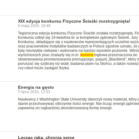
XIX edycja konkursu Fizyczne Ścieżki rozstrzygnięta!
6 maja 2024, 18:46
Tegoroczna edycja konkursu Fizyczne Ścieżki została rozstrzygnięta. Fi
Konkursu odbył się 19 kwietnia br. w kompleksie jądrowym Świerk. Jury
Konkursu, składające się z naukowców reprezentujących uczelnie wyżs
oraz pracowników instytutów badawczych w Polsce zgodnie uznało, że 
były niezwykle ciekawe i wykonane na bardzo wysokim poziomie. Wśró
wyróżnionych prac znalazły się m.in.
komora
mgłowa przeznaczona do
obserwowania promieniowania jonizującego, pojazd „Blackbird”, który
poruszać się szybciej niż wiatr, badania plam na Słońcu, a także rozważ
czy robot może zastąpić fizyka.
Energia na gęsto
5 lipca 2010, 12:03
Naukowcy z Washington State University stworzyli nowy materiał, który j
stanie przechowywać olbrzymie ilości energii. Nie licząc energii jądrowe
zapewnia on najbardziej skondensowaną formę energii.
Lecząc raka, chronią serce