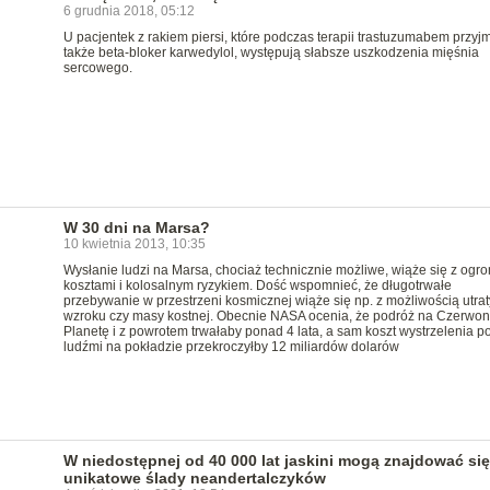
6 grudnia 2018, 05:12
U pacjentek z rakiem piersi, które podczas terapii trastuzumabem przyj
także beta-bloker karwedylol, występują słabsze uszkodzenia mięśnia
sercowego.
W 30 dni na Marsa?
10 kwietnia 2013, 10:35
Wysłanie ludzi na Marsa, chociaż technicznie możliwe, wiąże się z ogr
kosztami i kolosalnym ryzykiem. Dość wspomnieć, że długotrwałe
przebywanie w przestrzeni kosmicznej wiąże się np. z możliwością utrat
wzroku czy masy kostnej. Obecnie NASA ocenia, że podróż na Czerwo
Planetę i z powrotem trwałaby ponad 4 lata, a sam koszt wystrzelenia p
ludźmi na pokładzie przekroczyłby 12 miliardów dolarów
W niedostępnej od 40 000 lat jaskini mogą znajdować się
unikatowe ślady neandertalczyków