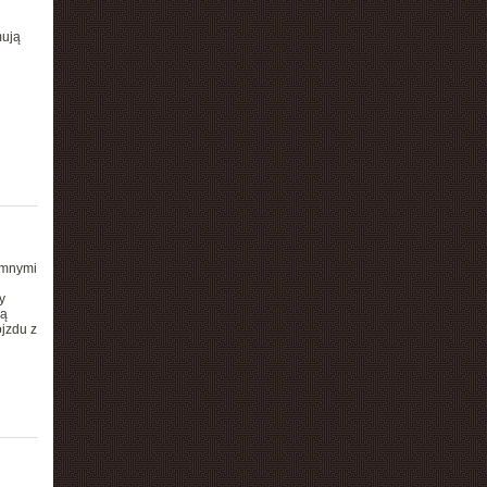
mują
omnymi
y
ną
ojzdu z