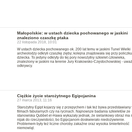
Małopolskie: w ustach dziecka pochowanego w jaskini
znaleziono czaszkę ptaka
22 listopada 2018, 10:01
W ustach dziecka pochowanego ok. 200 lat temu w jaskini Tunel Wielki
archeolodzy odkryli czaszkę zięby; kolejna znajdowała się przy policzku
dziecka. To jedyny odkryty do tej pory nowożytny szkielet człowieka,
znaleziony w jaskini na terenie Jury Krakowsko-Częstochowskiej - uwa
odkrywcy.
Ciężkie życie starożytnego Egipcjanina
27 marca 2013, 11:16
Starożytny Egipt kojarzy się z przepychem i tak też bywa przedstawiany
filmach fabularnych czy na rycinach. Najnowsze badania szkieletów ze
stanowiska Qubbet el-Hawa wykazały jednak, że sielankowy obraz ma s
nijak do rzeczywistości, bo Egipcjanom doskwierało niedożywienie.
Problemem były też liczne choroby zakaźne oraz wysoka śmiertelność
niemowląt.