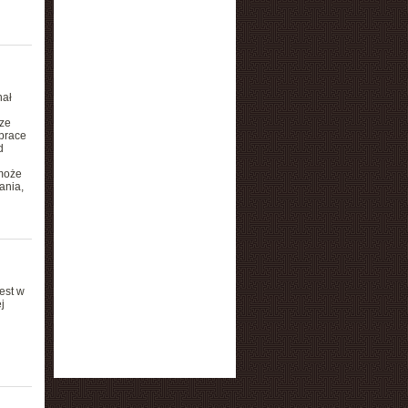
nał
ze
prace
d
 może
ania,
est w
j