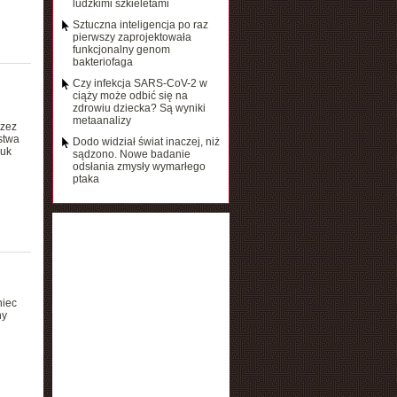
ludzkimi szkieletami
Sztuczna inteligencja po raz
pierwszy zaprojektowała
funkcjonalny genom
bakteriofaga
Czy infekcja SARS-CoV-2 w
ciąży może odbić się na
zdrowiu dziecka? Są wyniki
metaanalizy
rzez
stwa
Dodo widział świat inaczej, niż
auk
sądzono. Nowe badanie
odsłania zmysły wymarłego
ptaka
niec
ny