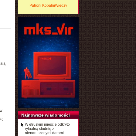
Patroni KopalniWiedzy
żają
 w
Najnowsze wiadomości
ię
W etruskim mieście odkryto
rytualną studnię z
nienaruszonymi darami i