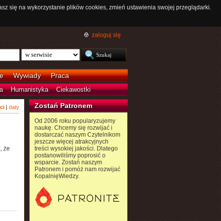
asz się na wykorzystanie plików cookies, zmień ustawienia swojej przeglądarki.
zaloguj się
e
Wywiady
Praca
a
Humanistyka
Ciekawostki
Zostań Patronem
ci
|
daty
Od 2006 roku popularyzujemy
naukę. Chcemy się rozwijać i
dostarczać naszym Czytelnikom
jeszcze więcej atrakcyjnych
, że
treści wysokiej jakości. Dlatego
postanowiliśmy poprosić o
wsparcie. Zostań naszym
Patronem i pomóż nam rozwijać
KopalnięWiedzy.