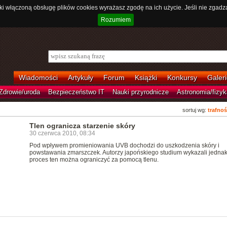
ki włączoną obsługę plików cookies wyrażasz zgodę na ich użycie. Jeśli nie zgadz
Rozumiem
Wiadomości
Artykuły
Forum
Książki
Konkursy
Galeri
Zdrowie/uroda
Bezpieczeństwo IT
Nauki przyrodnicze
Astronomia/fizyk
sortuj wg:
trafnoś
Tlen ogranicza starzenie skóry
30 czerwca 2010, 08:34
Pod wpływem promieniowania UVB dochodzi do uszkodzenia skóry i
powstawania zmarszczek. Autorzy japońskiego studium wykazali jednak
proces ten można ograniczyć za pomocą tlenu.