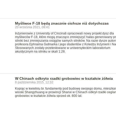
Myśliwce F-18 będą znacznie cichsze niż dotychczas
20 września 2021, 08:41
Inżynierowie z University of Cincinati opracowali nowy projekt dysz dla
myśliwców F-18, które mogą znacząco zmniejszyć hałas generowany p
silniki bez zmniejszania osiągów samych silników. Na razie dysze autor
profesora Ephraima Gutmarka i jego studentów z Koledżu Inżynierii i N
Stosowanych zostały przetestowane w uniwersyteckim laboratorium
akustycznym na silniku w skali 1:28.
W Chinach odkryto rzadki grobowiec w kształcie żółwia
8 października 2015, 12:32
Kopiąc w kwietniu br. fundamenty pod budowę swojego domu, mieszka
wioski Shangzhuang w prowincji Shanxi w Chinach odkrył rzadki cegla
grobowiec w kształcie żółwia sprzed ok. 800 lat.