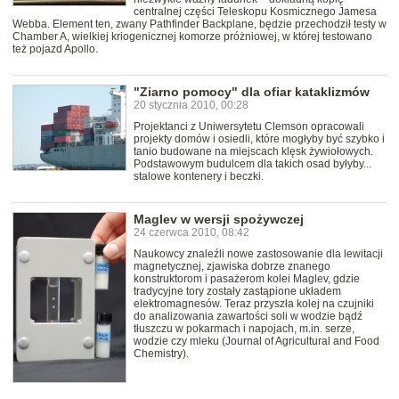
centralnej części Teleskopu Kosmicznego Jamesa
Webba. Element ten, zwany Pathfinder Backplane, będzie przechodził testy w
Chamber A, wielkiej kriogenicznej komorze próżniowej, w której testowano
też pojazd Apollo.
"Ziarno pomocy" dla ofiar kataklizmów
20 stycznia 2010, 00:28
Projektanci z Uniwersytetu Clemson opracowali
projekty domów i osiedli, które mogłyby być szybko i
tanio budowane na miejscach klęsk żywiołowych.
Podstawowym budulcem dla takich osad byłyby...
stalowe kontenery i beczki.
Maglev w wersji spożywczej
24 czerwca 2010, 08:42
Naukowcy znaleźli nowe zastosowanie dla lewitacji
magnetycznej, zjawiska dobrze znanego
konstruktorom i pasażerom kolei Maglev, gdzie
tradycyjne tory zostały zastąpione układem
elektromagnesów. Teraz przyszła kolej na czujniki
do analizowania zawartości soli w wodzie bądź
tłuszczu w pokarmach i napojach, m.in. serze,
wodzie czy mleku (Journal of Agricultural and Food
Chemistry).