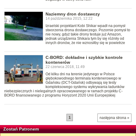
Naziemny dron dostawczy
14 października 2015, 12:22
Izraelski projektant Kobi Shikar wpadł na pomysł
stworzenia drona dostawczego. Pozornie pomysł to
nie nowy, gdyż takie drony testuje już Amazon,
jednak urządzenia Shikara tym by się różniły od
innych dronów, że nie wznosiłby się w powietrze
C-BORD: dokładne i szybkie kontrole
kontenerów
22 czerwca 2018, 11:49
Od kilku dni na terenie jedynego w Polsce
głębokowodnego terminala kontenerowego w
Gdańsku (DCT-Gdańsk) odbywają się testy
kompleksowego systemu wykrywania ładunków
niebezpiecznych i nielegalnych opracowywanego w ramach projektu C-
BORD finansowanego z programu Horyzont 2020 Unii Europejskiej
1
następna strona »
Zostań Patronem