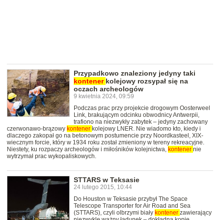
Przypadkowo znaleziony jedyny taki
kontener
kolejowy rozsypał się na
oczach archeologów
9 kwietnia 2024, 09:59
Podczas prac przy projekcie drogowym Oosterweel
Link, brakującym odcinku obwodnicy Antwerpii,
trafiono na niezwykły zabytek – jedyny zachowany
czerwonawo-brązowy
kontener
kolejowy LNER. Nie wiadomo kto, kiedy i
dlaczego zakopał go na betonowym postumencie przy Noordkasteel, XIX-
wiecznym forcie, który w 1934 roku został zmieniony w tereny rekreacyjne.
Niestety, ku rozpaczy archeologów i miłośników kolejnictwa,
kontener
nie
wytrzymał prac wykopaliskowych.
STTARS w Teksasie
24 lutego 2015, 10:44
Do Houston w Teksasie przybył The Space
Telescope Transporter for Air Road and Sea
(STTARS), czyli olbrzymi biały
kontener
zawierający
niezwykle ważny ładunek – dokładną kopię