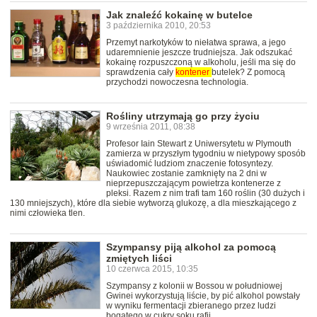
Jak znaleźć kokainę w butelce
3 października 2010, 20:53
Przemyt narkotyków to niełatwa sprawa, a jego
udaremnienie jeszcze trudniejsza. Jak odszukać
kokainę rozpuszczoną w alkoholu, jeśli ma się do
sprawdzenia cały
kontener
butelek? Z pomocą
przychodzi nowoczesna technologia.
Rośliny utrzymają go przy życiu
9 września 2011, 08:38
Profesor Iain Stewart z Uniwersytetu w Plymouth
zamierza w przyszłym tygodniu w nietypowy sposób
uświadomić ludziom znaczenie fotosyntezy.
Naukowiec zostanie zamknięty na 2 dni w
nieprzepuszczającym powietrza kontenerze z
pleksi. Razem z nim trafi tam 160 roślin (30 dużych i
130 mniejszych), które dla siebie wytworzą glukozę, a dla mieszkającego z
nimi człowieka tlen.
Szympansy piją alkohol za pomocą
zmiętych liści
10 czerwca 2015, 10:35
Szympansy z kolonii w Bossou w południowej
Gwinei wykorzystują liście, by pić alkohol powstały
w wyniku fermentacji zbieranego przez ludzi
bogatego w cukry soku rafii.