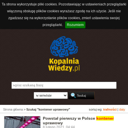
Ta strona wykorzystuje pliki cookies. Pozostawiając w ustawieniach przeglądarki
włączoną obsługę plików cookies wyrażasz zgodę na ich użycie. Jeśli nie
zgadzasz się na wykorzystanie plików cookies, zmień ustawienia swojej
przeglądarki.
Rozumiem
Strona główna
>
Szukaj "kontener uprawowy"
sortuj wg:
trafności
|
daty
Powstał pierwszy w Polsce
kontener
uprawowy
8 lutego 2021, 04:44